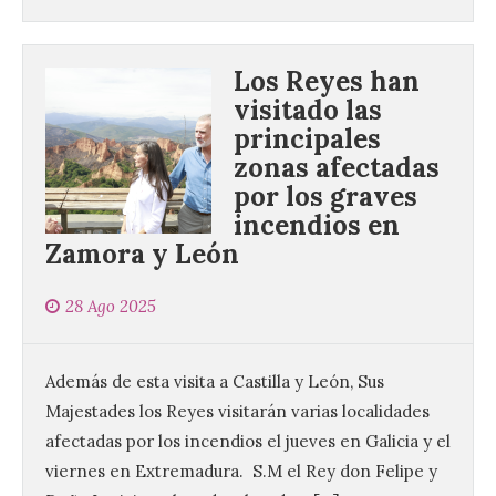
Los Reyes han
visitado las
principales
zonas afectadas
por los graves
El Ayuntamiento de La
incendios en
Bañeza presenta el
Festival One More Time,
Zamora y León
una cita con la música de
los 80 y 90 para el 16 de
28 Ago 2025
agosto en la Plaza Mayor.
6 Ago 2026
Además de esta visita a Castilla y León, Sus
Majestades los Reyes visitarán varias localidades
Se celebrará el próximo
domingo 16 de agosto, a
afectadas por los incendios el jueves en Galicia y el
partir de las 23:00 horas,
viernes en Extremadura. ​ S.M el Rey don Felipe y
en la Plaza Mayor de la