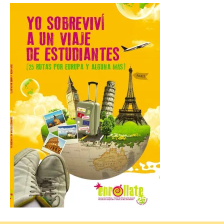
Hierro
6 Ago 2026
La novena campaña
arqueológica centrará sus
trabajos en el estudio de la
organización urbana y la
vida cotidiana del poblado
y contará con la participación de
estudiantes del grado en Historia. La
excavación se complementará con
actividades de divulgación abiertas […]
El Mercado Medieval abre
sus puertas en La Bañeza
con más de 60 puestos y
un amplio programa de
animación.
6 Ago 2026