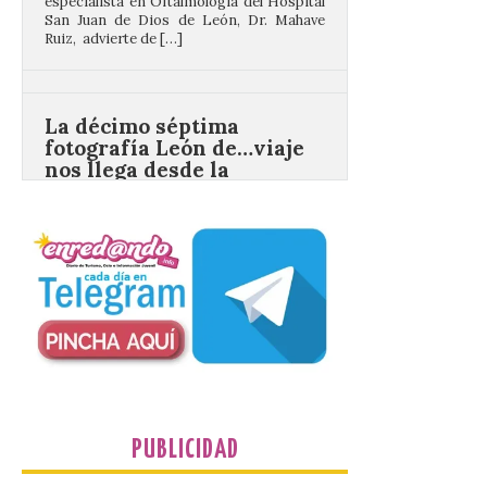
La décimo séptima
fotografía León de…viaje
nos llega desde la
carretera CL 626 con
motivo de la marcha en
defensa de FEVE
6 Ago 2026
Nueva edición de León
de…viaje. Una iniciativa
organizado por la sección
juvenil de la Asociación
Enróllate, la Asociación
Conceyu País Llionés y el Diario de
Turismo, Ocio e Información para
jóvenes “Enredando.info”. Eduardo
Morán nos envía desde la carretera […]
PUBLICIDAD