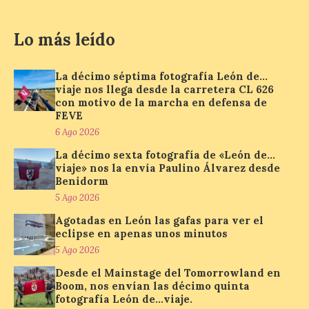
La programación
Lo más leído
incorpora un amplio
calendario de actividades
de animación dirigidas a
La décimo séptima fotografía León de…
todos los públicos. La
viaje nos llega desde la carretera CL 626
Bañeza inauguró en la tarde de este
con motivo de la marcha en defensa de
martes 4 de agosto una nueva edición de
su tradicional Mercado Medieval, que
FEVE
hasta el próximo 6 […]
6 Ago 2026
La décimo sexta fotografía de «León de…
viaje» nos la envía Paulino Álvarez desde
Un viaje a la Antigüedad:
Benidorm
el Museo del Prado
5 Ago 2026
propone un recorrido por
Agotadas en León las gafas para ver el
obras de su Colección de
eclipse en apenas unos minutos
inspiración clásica
5 Ago 2026
6 Ago 2026
Desde el Mainstage del Tomorrowland en
Boom, nos envían las décimo quinta
fotografía León de…viaje.
Al hilo del estreno de La