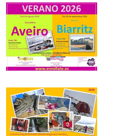
Camarzius fest: frente al
macroevento, un festival
cultural transformador
que apuesta por el legado.
6 Ago 2026
Los días 7, 8 y 9 de agosto
de 2026, Camarzana de
Tera volverá a convertirse
en punto de encuentro,
con la Villa Romana de
Orpheus. Vivimos un momento en el que la
música en directo mueve grandes
fenómenos de […]
El Ayuntamiento de
Cabrillanes analizará,
conforme a la legalidad, la
solicitud para la