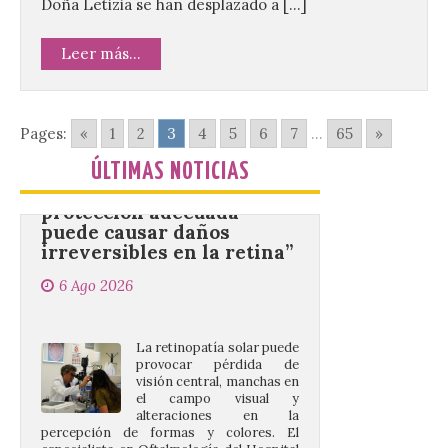
ciudad. El Salón de Plenos
Doña Letizia se han desplazado a […]
del Ayuntamiento de La Bañeza ha
acogido esta mañana la presentación
oficial del Festival One […]
Leer más...
“Mirar un eclipse sin
Pages:
«
1
2
3
4
5
6
7
...
65
»
protección adecuada
puede causar daños
ÚLTIMAS NOTICIAS
irreversibles en la retina”
6 Ago 2026
La retinopatía solar puede
provocar pérdida de
visión central, manchas en
el campo visual y
alteraciones en la
percepción de formas y colores. El
especialista en Oftalmología del Hospital
San Juan de Dios de León, Dr. Mahave
Ruiz, advierte de […]