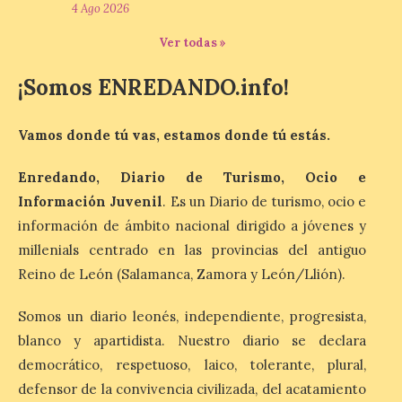
Odisea de Christopher
4 Ago 2026
Nolan. La pieza de vídeo
reúne una selección de
Ver todas »
obras relacionadas con la
Antigüedad clásica, la mitología y los
¡Somos ENREDANDO.info!
viajes, que se suceden al ritmo de un
evocador tema de La […]
Vamos donde tú vas, estamos donde tú estás.
Patrimonio Nacional
Enredando, Diario de Turismo, Ocio e
cancela la temporada de
Información Juvenil
. Es un Diario de turismo, ocio e
fuentes de La Granja ante
la escasez de agua
información de ámbito nacional dirigido a jóvenes y
millenials centrado en las provincias del antiguo
6 Ago 2026
Reino de León (Salamanca, Zamora y León/Llión).
Esta medida afecta a los
Somos un diario leonés, independiente, progresista,
espectáculos nocturnos
blanco y apartidista. Nuestro diario se declara
de la Fuente Baños de
Diana previstos para los
democrático, respetuoso, laico, tolerante, plural,
días 8, 15 y 22 de agosto,
así como al encendido extraordinario del
defensor de la convivencia civilizada, del acatamiento