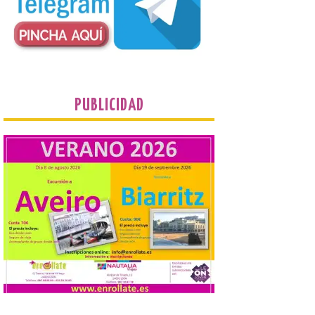
plantean que la Junta
contacte cuanto antes con los
propietarios para exigirles medidas
inmediatas que frenen el deterioro y el
riesgo de colapso. Los procuradores de
Unión del Pueblo […]
La Universidad de León
PUBLICIDAD
distribuye folletos con la
programación del evento
del eclipse solar que
organiza con la ESA y el
Ayuntamiento
7 Ago 2026
Los materiales ya pueden
recogerse gratuitamente
en la Oficina de
Información Turística de
León e incluyen, además
del programa del evento, una guía
práctica con recomendaciones
elaboradas por especialistas para