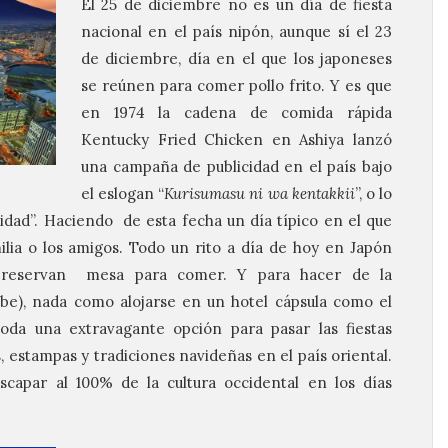
El 25 de diciembre no es un día de fiesta
nacional en el país nipón, aunque sí el 23
de diciembre, día en el que los japoneses
se reúnen para comer pollo frito. Y es que
en 1974 la cadena de comida rápida
Kentucky Fried Chicken en Ashiya lanzó
una campaña de publicidad en el país bajo
el eslogan “
Kurisumasu ni wa kentakkii
”, o lo
dad”. Haciendo de esta fecha un día típico en el que
milia o los amigos. Todo un rito a día de hoy en Japón
 reservan mesa para comer. Y para hacer de la
abe), nada como alojarse en un hotel cápsula como el
toda una extravagante opción para pasar las fiestas
, estampas y tradiciones navideñas en el país oriental.
apar al 100% de la cultura occidental en los días