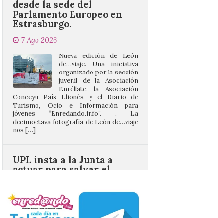
7 Ago 2026
Nueva edición de León
de…viaje. Una iniciativa
organizado por la sección
juvenil de la Asociación
Enróllate, la Asociación
Conceyu País Llionés y el Diario de
Turismo, Ocio e Información para
jóvenes “Enredando.info”. . La
decimoctava fotografía de León de…viaje
nos […]
UPL insta a la Junta a
actuar para salvar el
castillo del Asmesnal, un
BIC en estado de ruina
7 Ago 2026
Un Bien de Interés
Cultural abandonado
desde 1949. Los
procuradores leonesistas