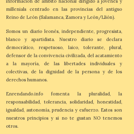
información de ámbito nacional dirigido a jóvenes y
cancela la temporada de
fuentes de La Granja ante
millenials centrado en las provincias del antiguo
la escasez de agua
Reino de León (Salamanca, Zamora y León/Llión).
6 Ago 2026
Somos un diario leonés, independiente, progresista,
blanco y apartidista. Nuestro diario se declara
Esta medida afecta a los
democrático, respetuoso, laico, tolerante, plural,
espectáculos nocturnos
de la Fuente Baños de
defensor de la convivencia civilizada, del acatamiento
Diana previstos para los
a la mayoría, de las libertades individuales y
días 8, 15 y 22 de agosto,
así como al encendido extraordinario del
colectivas, de la dignidad de la persona y de los
día 25. La reserva de agua en el estanque
«El Mar», […]
derechos humanos.
Enrendando.info fomenta la pluralidad, la
responsabilidad, tolerancia, solidaridad, honestidad,
El Descenso Internacional
del Sella arranca con el
igualdad, autonomía, prudencia y esfuerzo. Estos son
homenaje a los campeones
nuestros principios y si no te gustan NO tenemos
y el izado de las banderas
otros.
autonómicas