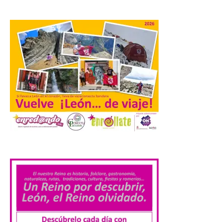
Tera volverá a convertirse
en punto de encuentro,
con la Villa Romana de
Orpheus. Vivimos un momento en el que la
música en directo mueve grandes
fenómenos de […]
El Ayuntamiento de
Cabrillanes analizará,
conforme a la legalidad, la
solicitud para la
celebración del Iberia
Eclipse Festival
.
6 Ago 2026
Durante la mañana de ayer
miércoles ha sido
registrada en el
Ayuntamiento una
solicitud relacionada con