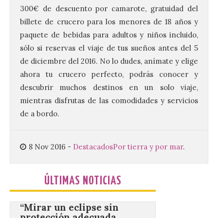
Bañeza presenta el
300€ de descuento por camarote, gratuidad del
Festival One More Time,
una cita con la música de
billete de crucero para los menores de 18 años y
los 80 y 90 para el 16 de
paquete de bebidas para adultos y niños incluido,
agosto en la Plaza Mayor.
sólo si reservas el viaje de tus sueños antes del 5
6 Ago 2026
de diciembre del 2016. No lo dudes, anímate y elige
ahora tu crucero perfecto, podrás conocer y
descubrir muchos destinos en un solo viaje,
Se celebrará el próximo
domingo 16 de agosto, a
mientras disfrutas de las comodidades y servicios
partir de las 23:00 horas,
en la Plaza Mayor de la
de a bordo.
ciudad. El Salón de Plenos
del Ayuntamiento de La Bañeza ha
acogido esta mañana la presentación
oficial del Festival One […]
8 Nov 2016
-
Destacados
Por tierra y por mar
.
ÚLTIMAS NOTICIAS
“Mirar un eclipse sin
protección adecuada
puede causar daños
irreversibles en la retina”