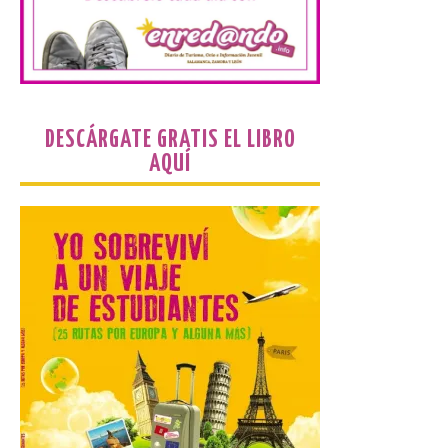
la celebración de este evento. Ante las
informaciones aparecidas en distintos
medios de comunicación sobre la posible
celebración del denominado Iberia
Eclipse Festival en […]
DESCÁRGATE GRATIS EL LIBRO
La Universidad de León
AQUÍ
retoma las excavaciones
en La Peña del Castro para
profundizar en la vida
cotidiana de la Edad del
Hierro
6 Ago 2026
La novena campaña
arqueológica centrará sus
trabajos en el estudio de la
organización urbana y la
vida cotidiana del poblado
y contará con la participación de