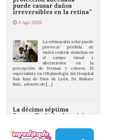
6 Ago 2026
La retinopatía solar puede
provocar pérdida de
visión central, manchas en
el campo visual y
alteraciones en la
percepción de formas y colores. El
especialista en Oftalmología del Hospital
San Juan de Dios de León, Dr. Mahave
Ruiz, advierte de […]
La décimo séptima
fotografía León de…viaje
nos llega desde la
carretera CL 626 con
motivo de la marcha en
defensa de FEVE
6 Ago 2026