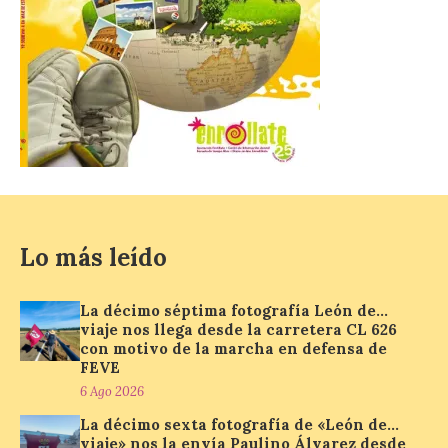
estudiantes del grado en Historia. La
excavación se complementará con
actividades de divulgación abiertas […]
El Mercado Medieval abre
sus puertas en La Bañeza
con más de 60 puestos y
un amplio programa de
animación.
6 Ago 2026
Lo más leído
La programación
La décimo séptima fotografía León de…
incorpora un amplio
calendario de actividades
viaje nos llega desde la carretera CL 626
de animación dirigidas a
con motivo de la marcha en defensa de
todos los públicos. La
FEVE
Bañeza inauguró en la tarde de este
6 Ago 2026
martes 4 de agosto una nueva edición de
su tradicional Mercado Medieval, que
La décimo sexta fotografía de «León de…
hasta el próximo 6 […]
viaje» nos la envía Paulino Álvarez desde