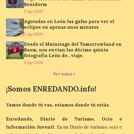
Benidorm
5 Ago 2026
Un viaje a la Antigüedad:
Agotadas en León las gafas para ver el
el Museo del Prado
eclipse en apenas unos minutos
propone un recorrido por
5 Ago 2026
obras de su Colección de
inspiración clásica
Desde el Mainstage del Tomorrowland en
Boom, nos envían las décimo quinta
6 Ago 2026
fotografía León de…viaje.
4 Ago 2026
Al hilo del estreno de La
Ver todas »
Odisea de Christopher
Nolan. La pieza de vídeo
reúne una selección de
¡Somos ENREDANDO.info!
obras relacionadas con la
Antigüedad clásica, la mitología y los
viajes, que se suceden al ritmo de un
Vamos donde tú vas, estamos donde tú estás.
evocador tema de La […]
Enredando, Diario de Turismo, Ocio e
Información Juvenil
. Es un Diario de turismo, ocio e
Patrimonio Nacional