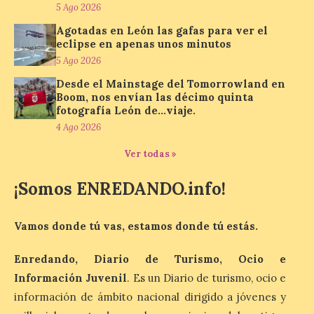
5 Ago 2026
propone un recorrido por
obras de su Colección de
Agotadas en León las gafas para ver el
inspiración clásica
eclipse en apenas unos minutos
5 Ago 2026
6 Ago 2026
Desde el Mainstage del Tomorrowland en
Boom, nos envían las décimo quinta
Al hilo del estreno de La
fotografía León de…viaje.
Odisea de Christopher
4 Ago 2026
Nolan. La pieza de vídeo
reúne una selección de
obras relacionadas con la
Ver todas »
Antigüedad clásica, la mitología y los
viajes, que se suceden al ritmo de un
¡Somos ENREDANDO.info!
evocador tema de La […]
Vamos donde tú vas, estamos donde tú estás.
Patrimonio Nacional
cancela la temporada de
Enredando, Diario de Turismo, Ocio e
fuentes de La Granja ante
Información Juvenil
. Es un Diario de turismo, ocio e
la escasez de agua
información de ámbito nacional dirigido a jóvenes y
6 Ago 2026