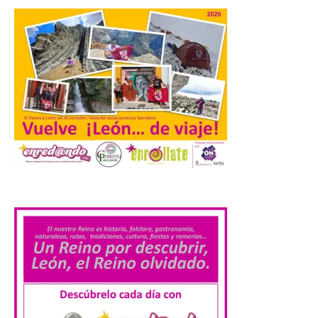
fenómenos de […]
El Ayuntamiento de
Cabrillanes analizará,
conforme a la legalidad, la
solicitud para la
celebración del Iberia
Eclipse Festival
6 Ago 2026
.
Durante la mañana de ayer
miércoles ha sido
registrada en el
Ayuntamiento una
solicitud relacionada con
la celebración de este evento. Ante las
informaciones aparecidas en distintos
medios de comunicación sobre la posible
celebración del denominado Iberia
Eclipse Festival en […]