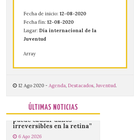
6 Ago 2026
Fecha de inicio:
12-08-2020
Fecha fín:
12-08-2020
Se celebrará el próximo
Lugar:
Día internacional de la
domingo 16 de agosto, a
Juventud
partir de las 23:00 horas,
en la Plaza Mayor de la
ciudad. El Salón de Plenos
Array
del Ayuntamiento de La Bañeza ha
acogido esta mañana la presentación
oficial del Festival One […]
12 Ago 2020
-
Agenda
,
Destacados
,
Juventud
.
“Mirar un eclipse sin
protección adecuada
puede causar daños
ÚLTIMAS NOTICIAS
irreversibles en la retina”
6 Ago 2026
La retinopatía solar puede