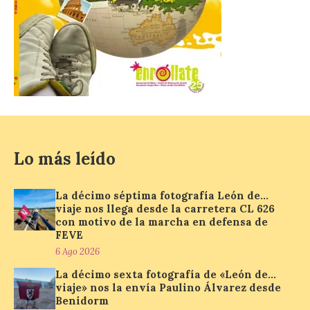
El Mercado Medieval abre
sus puertas en La Bañeza
con más de 60 puestos y
un amplio programa de
animación.
6 Ago 2026
La programación
Lo más leído
incorpora un amplio
calendario de actividades
de animación dirigidas a
todos los públicos. La
La décimo séptima fotografía León de…
Bañeza inauguró en la tarde de este
viaje nos llega desde la carretera CL 626
martes 4 de agosto una nueva edición de
con motivo de la marcha en defensa de
su tradicional Mercado Medieval, que
FEVE
hasta el próximo 6 […]
6 Ago 2026
La décimo sexta fotografía de «León de…
viaje» nos la envía Paulino Álvarez desde
Un viaje a la Antigüedad:
Benidorm
el Museo del Prado