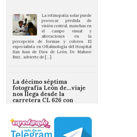
provocar pérdida de
visión central, manchas en
el campo visual y
alteraciones en la
percepción de formas y colores. El
especialista en Oftalmología del Hospital
San Juan de Dios de León, Dr. Mahave
Ruiz, advierte de […]
La décimo séptima
fotografía León de…viaje
nos llega desde la
carretera CL 626 con
motivo de la marcha en
defensa de FEVE
6 Ago 2026
Nueva edición de León
de…viaje. Una iniciativa
organizado por la sección