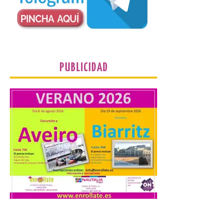
juvenil de la Asociación
Enróllate, la Asociación
Conceyu País Llionés y el Diario de
Turismo, Ocio e Información para
jóvenes “Enredando.info”. Eduardo
Morán nos envía desde la carretera […]
PUBLICIDAD
Camarzius fest: frente al
macroevento, un festival
cultural transformador
que apuesta por el legado.
6 Ago 2026
Los días 7, 8 y 9 de agosto
de 2026, Camarzana de
Tera volverá a convertirse
en punto de encuentro,
con la Villa Romana de
Orpheus. Vivimos un momento en el que la
música en directo mueve grandes