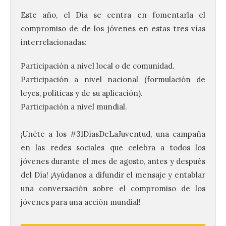
Este año, el Día se centra en fomentarla el
compromiso de de los jóvenes en estas tres vías
interrelacionadas:
Participación a nivel local o de comunidad.
Participación a nivel nacional (formulación de
leyes, políticas y de su aplicación).
Participación a nivel mundial.
.
¡Unéte a los #31DíasDeLaJuventud, una campaña
en las redes sociales que celebra a todos los
jóvenes durante el mes de agosto, antes y después
El Ayuntamiento de La
del Día! ¡Ayúdanos a difundir el mensaje y entablar
Bañeza presenta el
una conversación sobre el compromiso de los
Festival One More Time,
jóvenes para una acción mundial!
una cita con la música de
los 80 y 90 para el 16 de
agosto en la Plaza Mayor.