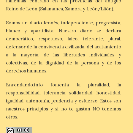
millenials centrado en las provincias del antiguo
Reino de León (Salamanca, Zamora y León/Llión).
Esta medida afecta a los
espectáculos nocturnos
Somos un diario leonés, independiente, progresista,
de la Fuente Baños de
blanco y apartidista. Nuestro diario se declara
Diana previstos para los
días 8, 15 y 22 de agosto,
democrático, respetuoso, laico, tolerante, plural,
así como al encendido extraordinario del
defensor de la convivencia civilizada, del acatamiento
día 25. La reserva de agua en el estanque
«El Mar», […]
a la mayoría, de las libertades individuales y
colectivas, de la dignidad de la persona y de los
derechos humanos.
El Descenso Internacional
del Sella arranca con el
Enrendando.info fomenta la pluralidad, la
homenaje a los campeones
responsabilidad, tolerancia, solidaridad, honestidad,
y el izado de las banderas
autonómicas
igualdad, autonomía, prudencia y esfuerzo. Estos son
nuestros principios y si no te gustan NO tenemos
6 Ago 2026
otros.
La 88.ª edición del