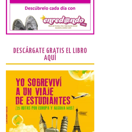
española en ofrecer wifi a
bordo de Starlink, la
constelación de satélites
más avanzada del mundo, desarrollada
por SpaceX. La incorporación de esta
tecnología forma parte del compromiso
de Iberia con la innovación […]
DESCÁRGATE GRATIS EL LIBRO
La Junta promueve la
AQUÍ
contratación temporal de
jóvenes desempleados
para la realización de
obras y servicios de
interés general y social
con más de 8,7 millones de
euros de inversión
6 Ago 2026
La Consejería de
Industria, Universidades,