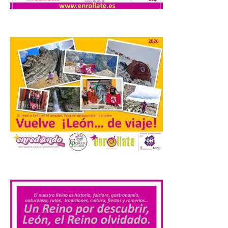
Las solicitudes estarán
abiertas del 22 de julio al 4
de septiembre de 2026.
Bruselas, 6 de agosto de
2026.- La Comisión
Europea ha actualizado las normas de su
programa de prácticas, estableciendo un
marco único modernizado que hace que el
programa […]
Despega el primer avión
de Iberia con wifi de alta
velocidad gratuito de
.
Starlink
6 Ago 2026
Iberia se convierte en la
primera aerolínea