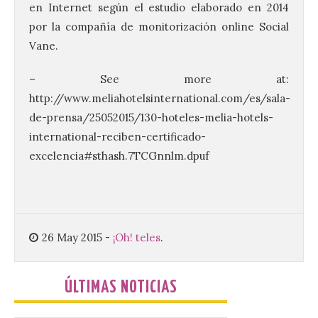
en Internet según el estudio elaborado en 2014
por la compañía de monitorización online Social
La Universidad de León
distribuye folletos con la
Vane.
programación del evento
del eclipse solar que
– See more at:
organiza con la ESA y el
http://www.meliahotelsinternational.com/es/sala-
Ayuntamiento
de-prensa/25052015/130-hoteles-melia-hotels-
7 Ago 2026
international-reciben-certificado-
excelencia#sthash.7TCGnnlm.dpuf
Los materiales ya pueden
recogerse gratuitamente
en la Oficina de
Información Turística de
León e incluyen, además
del programa del evento, una guía
26 May 2015
-
¡Oh! teles
.
práctica con recomendaciones
elaboradas por especialistas para
observar el eclipse con seguridad León, 7
de agosto de 2026. La programación […]
ÚLTIMAS NOTICIAS