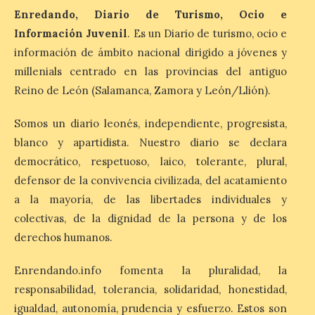
Madrid a la cabeza de la lista. Salamanca
ocupa el noveno lugar. Los españoles
Enredando, Diario de Turismo, Ocio e
priorizan las […]
Información Juvenil
. Es un Diario de turismo, ocio e
información de ámbito nacional dirigido a jóvenes y
millenials centrado en las provincias del antiguo
El Ayuntamiento de La
Reino de León (Salamanca, Zamora y León/Llión).
Bañeza presenta el
Festival One More Time,
una cita con la música de
Somos un diario leonés, independiente, progresista,
los 80 y 90 para el 16 de
blanco y apartidista. Nuestro diario se declara
agosto en la Plaza Mayor.
democrático, respetuoso, laico, tolerante, plural,
6 Ago 2026
defensor de la convivencia civilizada, del acatamiento
a la mayoría, de las libertades individuales y
colectivas, de la dignidad de la persona y de los
Se celebrará el próximo
domingo 16 de agosto, a
derechos humanos.
partir de las 23:00 horas,
en la Plaza Mayor de la
ciudad. El Salón de Plenos
Enrendando.info fomenta la pluralidad, la
del Ayuntamiento de La Bañeza ha
responsabilidad, tolerancia, solidaridad, honestidad,
acogido esta mañana la presentación
oficial del Festival One […]
igualdad, autonomía, prudencia y esfuerzo. Estos son