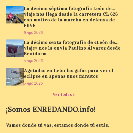
eclipse total de sol será visible en la
La décimo séptima fotografía León de…
Península Ibérica durante […]
viaje nos llega desde la carretera CL 626
con motivo de la marcha en defensa de
FEVE
León a la cabeza de la lista
6 Ago 2026
del nuevo ranking de
La décimo sexta fotografía de «León de…
Billionhands que revela
viaje» nos la envía Paulino Álvarez desde
los diez destinos y locales
Benidorm
preferidos por los
5 Ago 2026
consumidores para
tomarse una caña este
Agotadas en León las gafas para ver el
verano.
eclipse en apenas unos minutos
5 Ago 2026
6 Ago 2026
Ver todas »
El nuevo ranking de
¡Somos ENREDANDO.info!
Billionhands revela los
diez destinos y locales
preferidos por los
consumidores para
Vamos donde tú vas, estamos donde tú estás.
tomarse una caña este verano, con León y