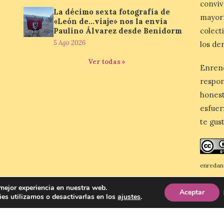
conviv
La décimo sexta fotografía de
mayor
«León de…viaje» nos la envía
Paulino Álvarez desde Benidorm
colect
5 Ago 2026
los de
Ver todas »
Enren
respo
honest
esfuer
te gus
enredan
Reconoc
 mejor experiencia en nuestra web.
Aceptar
es utilizamos o desactivarlas en los
ajustes
.