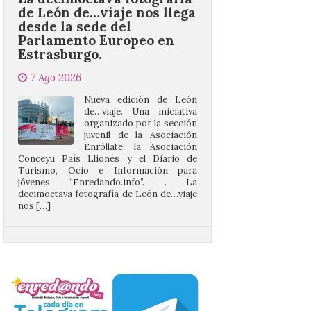
Parlamento Europeo en
Estrasburgo.
7 Ago 2026
Nueva edición de León
de…viaje. Una iniciativa
organizado por la sección
juvenil de la Asociación
Enróllate, la Asociación
Conceyu País Llionés y el Diario de
Turismo, Ocio e Información para
jóvenes “Enredando.info”. . La
decimoctava fotografía de León de…viaje
nos […]
UPL insta a la Junta a
actuar para salvar el
castillo del Asmesnal, un
BIC en estado de ruina
7 Ago 2026
Un Bien de Interés