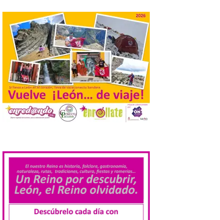
del programa del evento, una guía
práctica con recomendaciones
elaboradas por especialistas para
observar el eclipse con seguridad León, 7
de agosto de 2026. La programación […]
Laciana comienza su
programación para
disfrutar el eclipse total
del 12 de agosto
7 Ago 2026
Durante los días 1 y 2 de
.
agosto, tanto el público
infantil como el adulto
pudo disfrutar de un
planetario que se instaló
en el polideportivo municipal, con pases
de mañana dedicados preferentemente al
público infantil y, el resto del […]
Más de 200.000 jóvenes