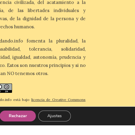
encia civilizada, del acatamiento a la
7 Ago 2026
ía, de las libertades individuales y
Asturias lidera el impacto
ivas, de la dignidad de la persona y de
del fenómeno, con el
rechos humanos.
mayor aumento en
reservas, precios y
antelación de compra. El
dando.info fomenta la pluralidad, la
auge de la demanda redefine la
nsabilidad, tolerancia, solidaridad,
planificación: reservas más anticipadas y
estancias más breves en torno al evento.
idad, igualdad, autonomía, prudencia y
Madrid, 7 agosto de […]
zo. Estos son nuestros principios y si no
tan NO tenemos otros.
do.info está bajo
licencia de Creative Commons
imiento-CompartirIgual 4.0 Internacional
.
Rechazar
Ajustes