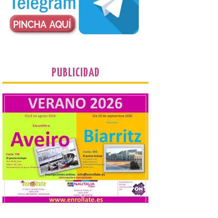
Cultural abandonado
desde 1949. Los
procuradores leonesistas
plantean que la Junta
contacte cuanto antes con los
propietarios para exigirles medidas
inmediatas que frenen el deterioro y el
riesgo de colapso. Los procuradores de
Unión del Pueblo […]
PUBLICIDAD
La Universidad de León
distribuye folletos con la
programación del evento
del eclipse solar que
organiza con la ESA y el
Ayuntamiento
7 Ago 2026
Los materiales ya pueden
recogerse gratuitamente
en la Oficina de
Información Turística de
León e incluyen, además