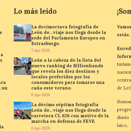
Lo más leído
¡So
La decimoctava fotografía de
Vamos
s
León de…viaje nos llega desde la
estás.
sede del Parlamento Europeo en
Estrasburgo.
Enred
7 Ago 2026
la
Infor
n
León a la cabeza de la lista del
turis
nuevo ranking de Billionhands
que revela los diez destinos y
nacio
locales preferidos por los
centra
ara
consumidores para tomarse una
, un
caña este verano.
de Leó
6 Ago 2026
Somos
La décimo séptima fotografía
progre
León de…viaje nos llega desde la
carretera CL 626 con motivo de la
diario
marcha en defensa de FEVE
laico
la
6 Ago 2026