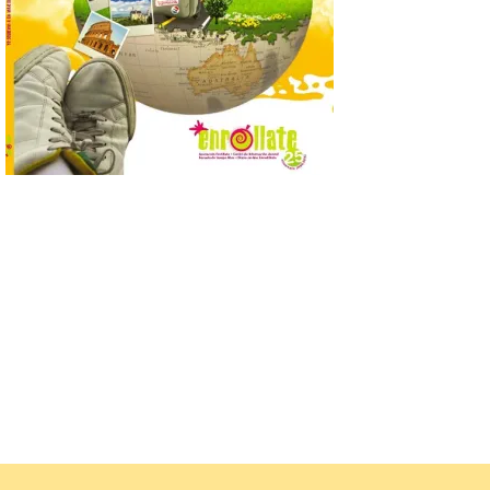
7 Ago 2026
Se trata de un visor web
que permite conocer la
posición exacta del Sol y
así localizar el lugar ideal
para observar el eclipse
solar del 12 de agosto de 2026 sin
obstáculos. El visor es una herramienta a
la […]
Paradores renueva su
compromiso con La Vuelta
como patrocinador oficial
7 Ago 2026
La cadena hotelera pública
volverá a estar presente
en la zona de descanso
junto al control de firmas
y, como novedad, en el
Leaders Lounge, dos espacios exclusivos
para los ciclistas. El recorrido de La