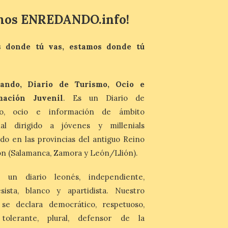
Vuelta discurrirá junto a 17 […]
mos ENREDANDO.info!
Última llamada: Eclipse
total del 12 de agosto.
 donde tú vas, estamos donde tú
Dónde alojarse y a qué
precio
7 Ago 2026
ando, Diario de Turismo, Ocio e
León es la provincia más
mación Juvenil
. Es un Diario de
económica (116€/noche),
mo, ocio e información de ámbito
pero también una de las
más agotadas: solo un 4%
nal dirigido a jóvenes y millenials
de alojamientos libres.
Zamora, Palencia y Álava son las
do en las provincias del antiguo Reino
provincias con menos margen: apenas un
n (Salamanca, Zamora y León/Llión).
1% de los alojamientos siguen libres para
esas […]
 un diario leonés, independiente,
sista, blanco y apartidista. Nuestro
El eclipse genera un boom
de reservas hoteleras y
 se declara democrático, respetuoso,
precios desorbitados,
, tolerante, plural, defensor de la
según SiteMinder