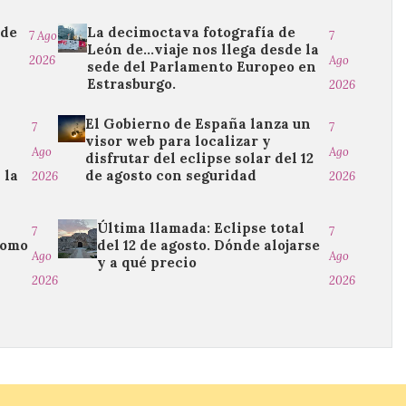
 de
La decimoctava fotografía de
7 Ago
7
León de…viaje nos llega desde la
2026
Ago
sede del Parlamento Europeo en
Estrasburgo.
2026
El Gobierno de España lanza un
7
7
visor web para localizar y
Ago
Ago
disfrutar del eclipse solar del 12
 la
de agosto con seguridad
2026
2026
Última llamada: Eclipse total
7
7
como
del 12 de agosto. Dónde alojarse
Ago
Ago
y a qué precio
2026
2026