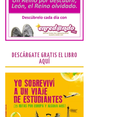
Las personas que hayan
cumplido o cumplan 18
años en 2026 pueden
solicitar esta ayuda en la
web
https://bonoculturajoven.gob.es/ hasta el
31 de octubre. Desde este año, los 400
euros del Bono pueden utilizarse tanto
para consumir productos culturales como
[…]
DESCÁRGATE GRATIS EL LIBRO
AQUÍ
El Gobierno de España
lanza un visor web para
localizar y disfrutar del
eclipse solar del 12 de
agosto con seguridad
7 Ago 2026
Se trata de un visor web
que permite conocer la