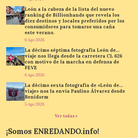
León a la cabeza de la lista del nuevo
ranking de Billionhands que revela los
Última llamada: Eclipse
diez destinos y locales preferidos por los
total del 12 de agosto.
consumidores para tomarse una caña
Dónde alojarse y a qué
este verano.
precio
6 Ago 2026
7 Ago 2026
La décimo séptima fotografía León de…
viaje nos llega desde la carretera CL 626
con motivo de la marcha en defensa de
FEVE
León es la provincia más
económica (116€/noche),
6 Ago 2026
pero también una de las
más agotadas: solo un 4%
La décimo sexta fotografía de «León de…
de alojamientos libres.
viaje» nos la envía Paulino Álvarez desde
Zamora, Palencia y Álava son las
Benidorm
provincias con menos margen: apenas un
5 Ago 2026
1% de los alojamientos siguen libres para
esas […]
Ver todas »
¡Somos ENREDANDO.info!
El eclipse genera un boom