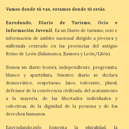
de reservas hoteleras y
precios desorbitados,
Vamos donde tú vas, estamos donde tú estás.
según SiteMinder
Enredando, Diario de Turismo, Ocio e
7 Ago 2026
Información Juvenil
. Es un Diario de turismo, ocio e
información de ámbito nacional dirigido a jóvenes y
Asturias lidera el impacto
millenials centrado en las provincias del antiguo
del fenómeno, con el
mayor aumento en
Reino de León (Salamanca, Zamora y León/Llión).
reservas, precios y
antelación de compra. El
auge de la demanda redefine la
Somos un diario leonés, independiente, progresista,
planificación: reservas más anticipadas y
blanco y apartidista. Nuestro diario se declara
estancias más breves en torno al evento.
Madrid, 7 agosto de […]
democrático, respetuoso, laico, tolerante, plural,
defensor de la convivencia civilizada, del acatamiento
a la mayoría, de las libertades individuales y
Mil y una iniciativas para
colectivas, de la dignidad de la persona y de los
disfrutar del eclipse total
derechos humanos.
de Sol en Lleida
7 Ago 2026
Enrendando.info fomenta la pluralidad, la