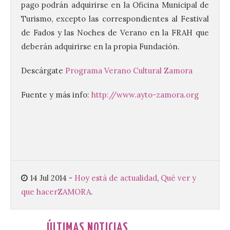
pago podrán adquirirse en la Oficina Municipal de
Turismo, excepto las correspondientes al Festival
La decimoctava fotografía
de Fados y las Noches de Verano en la FRAH que
de León de…viaje nos llega
desde la sede del
deberán adquirirse en la propia Fundación.
Parlamento Europeo en
Estrasburgo.
Descárgate
Programa Verano Cultural Zamora
7 Ago 2026
Fuente y más info:
http://www.ayto-zamora.org
Nueva edición de León
de…viaje. Una iniciativa
organizado por la sección
juvenil de la Asociación
Enróllate, la Asociación
Conceyu País Llionés y el Diario de
Turismo, Ocio e Información para
14 Jul 2014
-
Hoy está de actualidad
,
Qué ver y
jóvenes “Enredando.info”. . La
decimoctava fotografía de León de…viaje
que hacer
ZAMORA
.
nos […]
ÚLTIMAS NOTICIAS