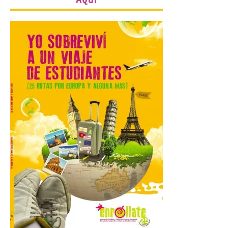
nacidos en 2008 ya han
solicitado el Bono Cultural
Joven 2026 en su primer
mes de vigencia
7 Ago 2026
Las personas que hayan
cumplido o cumplan 18
años en 2026 pueden
solicitar esta ayuda en la
web
https://bonoculturajoven.gob.es/ hasta el
31 de octubre. Desde este año, los 400
euros del Bono pueden utilizarse tanto
para consumir productos culturales como
[…]
El Gobierno de España
lanza un visor web para
localizar y disfrutar del