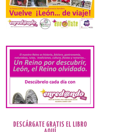
de agosto de 2026. La programación […]
Laciana comienza su
programación para
disfrutar el eclipse total
.
del 12 de agosto
7 Ago 2026
Durante los días 1 y 2 de
agosto, tanto el público
infantil como el adulto
pudo disfrutar de un
planetario que se instaló
en el polideportivo municipal, con pases
de mañana dedicados preferentemente al
público infantil y, el resto del […]
DESCÁRGATE GRATIS EL LIBRO
Más de 200.000 jóvenes
AQUÍ