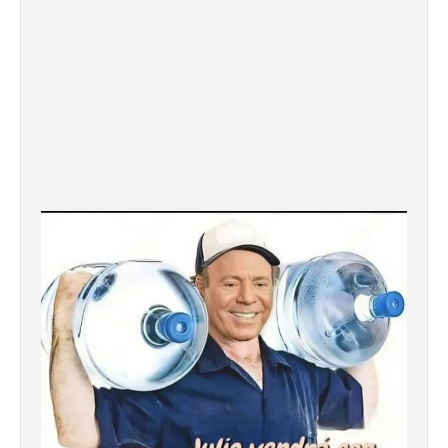
Vuelve la tradicional Feria
de Dulces del Convento a
Gradefes
7 Ago 2026
Tendrá lugar el 9 de
agosto en los aledaños del
monasterio cisterciense