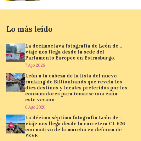
eclipse solar del 12 de
agosto con seguridad
7 Ago 2026
Lo más leído
Se trata de un visor web
que permite conocer la
La decimoctava fotografía de León de…
posición exacta del Sol y
viaje nos llega desde la sede del
así localizar el lugar ideal
Parlamento Europeo en Estrasburgo.
para observar el eclipse
7 Ago 2026
solar del 12 de agosto de 2026 sin
obstáculos. El visor es una herramienta a
León a la cabeza de la lista del nuevo
la […]
ranking de Billionhands que revela los
diez destinos y locales preferidos por los
consumidores para tomarse una caña
este verano.
Paradores renueva su
6 Ago 2026
compromiso con La Vuelta
como patrocinador oficial
La décimo séptima fotografía León de…
viaje nos llega desde la carretera CL 626
7 Ago 2026
con motivo de la marcha en defensa de
FEVE