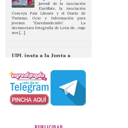
Conceyu País Llionés y el Diario de
Turismo, Ocio e Información para
jóvenes “Enredando.info”. . La
decimoctava fotografía de León de…viaje
nos […]
UPL insta a la Junta a
actuar para salvar el
castillo del Asmesnal, un
BIC en estado de ruina
7 Ago 2026
Un Bien de Interés
Cultural abandonado
desde 1949. Los
procuradores leonesistas
plantean que la Junta
contacte cuanto antes con los
propietarios para exigirles medidas
inmediatas que frenen el deterioro y el