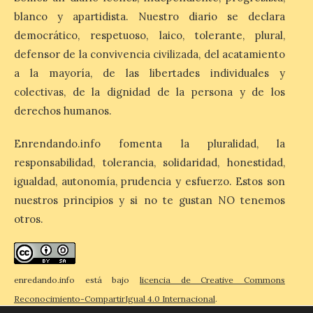
Zamora, Palencia y Álava son las
provincias con menos margen: apenas un
blanco y apartidista. Nuestro diario se declara
1% de los alojamientos siguen libres para
democrático, respetuoso, laico, tolerante, plural,
esas […]
defensor de la convivencia civilizada, del acatamiento
a la mayoría, de las libertades individuales y
colectivas, de la dignidad de la persona y de los
El eclipse genera un boom
de reservas hoteleras y
derechos humanos.
precios desorbitados,
según SiteMinder
Enrendando.info fomenta la pluralidad, la
7 Ago 2026
responsabilidad, tolerancia, solidaridad, honestidad,
igualdad, autonomía, prudencia y esfuerzo. Estos son
nuestros principios y si no te gustan NO tenemos
Asturias lidera el impacto
del fenómeno, con el
otros.
mayor aumento en
reservas, precios y
antelación de compra. El
auge de la demanda redefine la
planificación: reservas más anticipadas y
enredando.info está bajo
licencia de Creative Commons
estancias más breves en torno al evento.
Madrid, 7 agosto de […]
Reconocimiento-CompartirIgual 4.0 Internacional
.