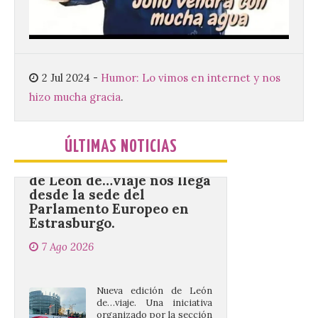
de Santa María la Real de
Gradefes. Una cita
imprescindible para disfrutar de los
mejores dulces conventuales, tradición,
cultura y un ambiente único. El
Ayuntamiento de Gradefes, intentando
2 Jul 2024
-
Humor: Lo vimos en internet y nos
[…]
hizo mucha gracia
.
La decimoctava fotografía
ÚLTIMAS NOTICIAS
de León de…viaje nos llega
desde la sede del
Parlamento Europeo en
Estrasburgo.
7 Ago 2026
Nueva edición de León
de…viaje. Una iniciativa
organizado por la sección
juvenil de la Asociación
Enróllate, la Asociación