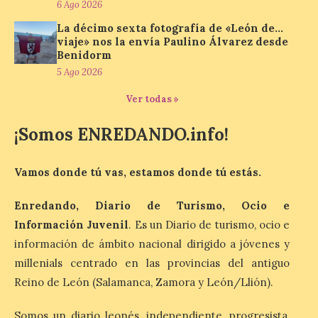
6 Ago 2026
La cadena hotelera pública
volverá a estar presente
La décimo sexta fotografía de «León de…
en la zona de descanso
viaje» nos la envía Paulino Álvarez desde
junto al control de firmas
Benidorm
y, como novedad, en el
Leaders Lounge, dos espacios exclusivos
5 Ago 2026
para los ciclistas. El recorrido de La
Vuelta discurrirá junto a 17 […]
Ver todas »
¡Somos ENREDANDO.info!
Última llamada: Eclipse
total del 12 de agosto.
Vamos donde tú vas, estamos donde tú estás.
Dónde alojarse y a qué
precio
Enredando, Diario de Turismo, Ocio e
7 Ago 2026
Información Juvenil
. Es un Diario de turismo, ocio e
información de ámbito nacional dirigido a jóvenes y
León es la provincia más
millenials centrado en las provincias del antiguo
económica (116€/noche),
Reino de León (Salamanca, Zamora y León/Llión).
pero también una de las
más agotadas: solo un 4%
de alojamientos libres.
Somos un diario leonés, independiente, progresista,