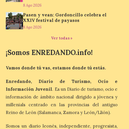
la música de cámara. La Plaza del
8 Ago 2026
Ayuntamiento de Ponferrada acogerá
este domingo, […]
Pasen y vean: Gordoncillo celebra el
XXIV festival de payasos
8 Ago 2026
MADO Madrid Orgullo
Ver todas »
2026 vuelve a situarse
como uno de los
¡Somos ENREDANDO.info!
principales motores
económicos y turísticos de
Madrid
Vamos donde tú vas, estamos donde tú estás.
9 Ago 2026
Enredando, Diario de Turismo, Ocio e
Información Juvenil
. Es un Diario de turismo, ocio e
El gasto total aumentó un
información de ámbito nacional dirigido a jóvenes y
1,4 % respecto al año
pasado y un 4,6 % frente a
millenials centrado en las provincias del antiguo
un periodo estándar. Por
categorías, el alojamiento
Reino de León (Salamanca, Zamora y León/Llión).
turístico concentró la mayor parte del
gasto, con un 25,9 % del total, seguido por
Somos un diario leonés, independiente, progresista,
restauración […]