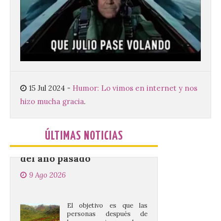
Este verano llega a la
Península Ibérica el
primer eclipse solar total
en más de un siglo Y este
es el libro perfecto para
vivirlo como una experiencia inolvidable.
¿Y si el cielo cambiara ante tus ojos… y
supieras exactamente por […]
15 Jul 2024
-
Humor: Lo vimos en internet y nos
hizo mucha gracia
.
Criosanabria promociona
la sierra de Sanabria
después de los incendios
ÚLTIMAS NOTICIAS
del año pasado
9 Ago 2026
El objetivo es que las
personas después de
hacer una cima acudan a
un comercio local para
que le selle el pasaporte,