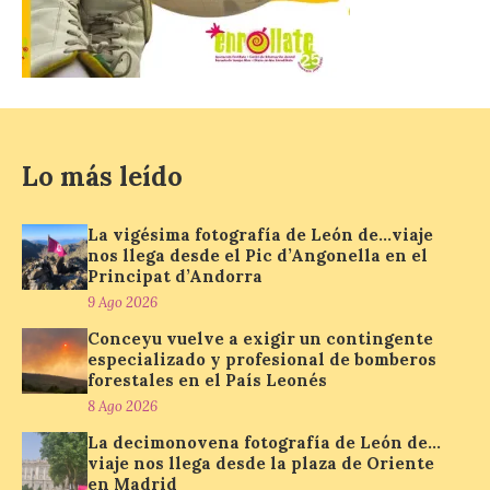
de…viaje. Una iniciativa
organizado por la sección
juvenil de la Asociación
Enróllate, la Asociación
Conceyu País Llionés y el Diario de
Turismo, Ocio e Información para
jóvenes “Enredando.info”. Miguel Robles
nos envía la vigésima fotografía de […]
Lo más leído
Concierto del Iberia
La vigésima fotografía de León de…viaje
Marimba Ensemble en la
nos llega desde el Pic d’Angonella en el
Plaza del Ayuntamiento de
Principat d’Andorra
Ponferrada
9 Ago 2026
9 Ago 2026
Conceyu vuelve a exigir un contingente
especializado y profesional de bomberos
forestales en el País Leonés
Iberia Marimba es un es
8 Ago 2026
un encuentro
internacional que se
La decimonovena fotografía de León de…
celebra en el mes de
viaje nos llega desde la plaza de Oriente
agosto en la localidad
en Madrid
gallega de Merza, dedicado a la marimba y