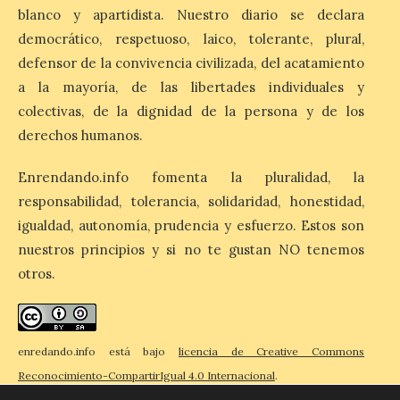
blanco y apartidista. Nuestro diario se declara
democrático, respetuoso, laico, tolerante, plural,
Grupo Iberia incrementa a
defensor de la convivencia civilizada, del acatamiento
tres los vuelos diarios a
a la mayoría, de las libertades individuales y
Menorca para la próxima
colectivas, de la dignidad de la persona y de los
temporada de invierno
derechos humanos.
9 Ago 2026
Enrendando.info fomenta la pluralidad, la
responsabilidad, tolerancia, solidaridad, honestidad,
La compañía, a través de
Air Nostrum e Iberia
igualdad, autonomía, prudencia y esfuerzo. Estos son
Express, conectará
nuestros principios y si no te gustan NO tenemos
Madrid y Mahón con una
frecuencia adicional al día
otros.
que aumenta un 27% el número de plazas
en la ruta. La nueva programación
refuerza la conectividad internacional de
la […]
enredando.info está bajo
licencia de Creative Commons
Reconocimiento-CompartirIgual 4.0 Internacional
.