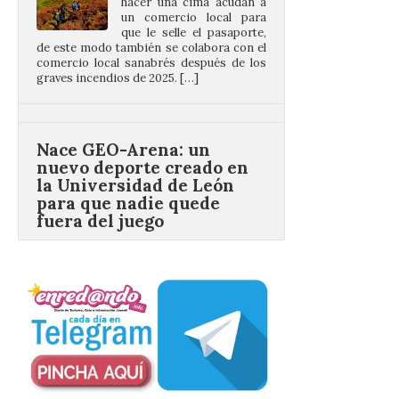
de este modo también se colabora con el
comercio local sanabrés después de los
graves incendios de 2025. […]
Nace GEO-Arena: un
nuevo deporte creado en
la Universidad de León
para que nadie quede
fuera del juego
9 Ago 2026
El profesorado de la
Facultad de Ciencias de la
Actividad Física y del
Deporte de la ULE diseña
una propuesta que
combina acción rápida, toma de
decisiones y colaboración estratégica sin
que ningún participante quede excluido
del juego. GEO-Arena nace […]