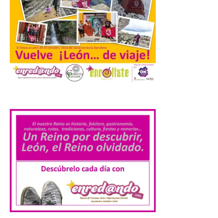
La Feria Internacional de
Muestras de Asturias
celebra este domingo el
día de León y Astorga
9 Ago 2026
La 69ª edición de la Feria
.
Internacional de Muestras
de Asturias (FIDMA) se
celebra del 1 al 16 de
agosto de 2026 en el
Recinto Ferial de Asturias Luis Adaro de
Gijón. El Recinto Ferial Luis Adaro de
Gijón/Xixón acoge […]
La Comarca de las Cinco
Villas, un lugar ideal para
ver el eclipse solar
9 Ago 2026