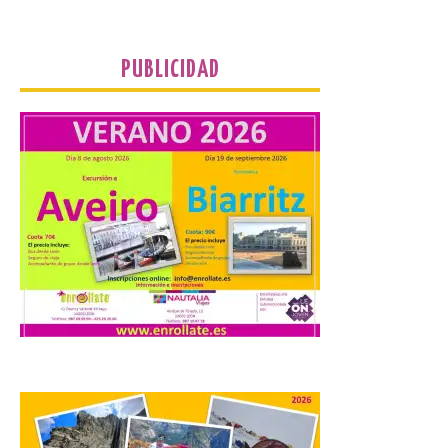
PUBLICIDAD
Transportes activa un
dispositivo especial para
facilitar la movilidad
durante el eclipse total de
Sol del 12 de agosto
9 Ago 2026
Renfe reforzará servicios
de Media Distancia
especialmente en Galicia,
Asturias, Santander y País
Vasco, además del norte
de Castilla y León. En los principales
núcleos urbanos también se reforzarán
los servicios de Cercanías con mayor
afluencia de pasajeros. La Dirección […]