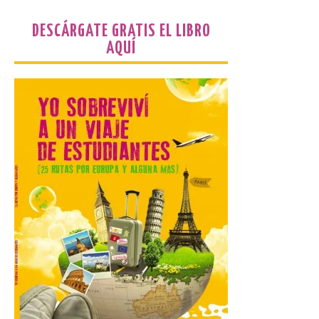
DESCÁRGATE GRATIS EL LIBRO
El próximo 12 de agosto
AQUÍ
se producirá el fenómeno
natural excepcional que
podrá verse en muchos
puntos de la comarca,
pero hay que recordar que la observación
debe hacerse siguiendo las pautas de
seguridad recomendadas. La Comarca de
Cinco Villas […]
La vigésima fotografía de
León de…viaje nos llega
desde el Pic d’Angonella
en el Principat d’Andorra
9 Ago 2026
Nueva edición de León