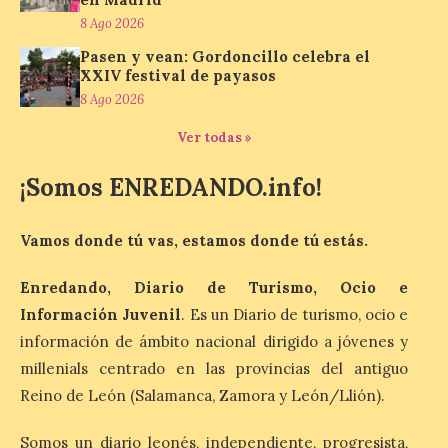
alrededor de una treintena
8 Ago 2026
de motocicletas,
procedentes tanto de
Pasen y vean: Gordoncillo celebra el
colecciones particulares
XXIV festival de payasos
como de los propios socios de la entidad.
La Feria del Motor ha abierto este viernes
8 Ago 2026
sus puertas en el Colegio Nuestra Señora
del Carmen, dando […]
Ver todas »
¡Somos ENREDANDO.info!
Astorga presenta el cartel
oficial del eclipse total de
Vamos donde tú vas, estamos donde tú estás.
sol
9 Ago 2026
Enredando, Diario de Turismo, Ocio e
Información Juvenil
. Es un Diario de turismo, ocio e
información de ámbito nacional dirigido a jóvenes y
Además ultima los
preparativos para un
millenials centrado en las provincias del antiguo
acontecimiento histórico.
Reino de León (Salamanca, Zamora y León/Llión).
Como antesala del gran
día, este viernes 8 de
agosto se celebrado una nueva jornada de
Somos un diario leonés, independiente, progresista,