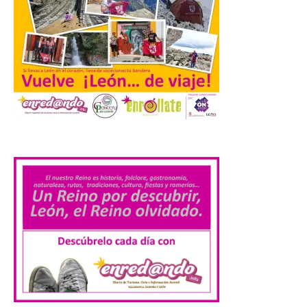
Concierto del Iberia
Marimba Ensemble en la
Plaza del Ayuntamiento de
Ponferrada
9 Ago 2026
.
Iberia Marimba es un es
un encuentro
internacional que se
celebra en el mes de
agosto en la localidad
gallega de Merza, dedicado a la marimba y
la música de cámara. La Plaza del
Ayuntamiento de Ponferrada acogerá
este domingo, […]
MADO Madrid Orgullo
2026 vuelve a situarse