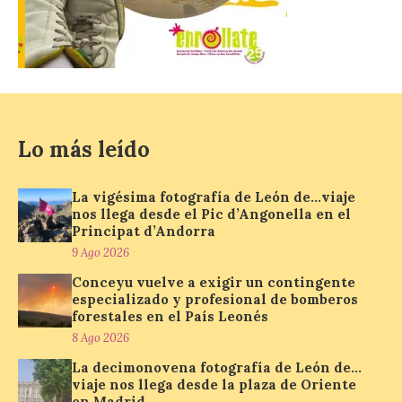
9 Ago 2026
La compañía, a través de
Air Nostrum e Iberia
Express, conectará
Madrid y Mahón con una
frecuencia adicional al día
que aumenta un 27% el número de plazas
Lo más leído
en la ruta. La nueva programación
refuerza la conectividad internacional de
la […]
La vigésima fotografía de León de…viaje
nos llega desde el Pic d’Angonella en el
Principat d’Andorra
9 Ago 2026
La Feria del Motor abre
sus puertas en el Colegio
Conceyu vuelve a exigir un contingente
Nuestra Señora del
especializado y profesional de bomberos
Carmen de La Bañeza
forestales en el País Leonés
8 Ago 2026
9 Ago 2026
La decimonovena fotografía de León de…
viaje nos llega desde la plaza de Oriente
La muestra presenta
en Madrid