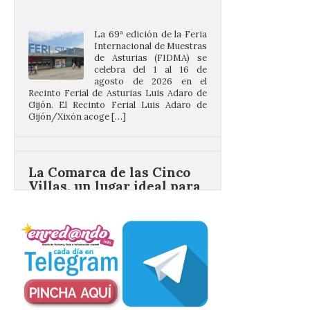
La 69ª edición de la Feria
Internacional de Muestras
de Asturias (FIDMA) se
celebra del 1 al 16 de
agosto de 2026 en el
Recinto Ferial de Asturias Luis Adaro de
Gijón. El Recinto Ferial Luis Adaro de
Gijón/Xixón acoge […]
La Comarca de las Cinco
Villas, un lugar ideal para
ver el eclipse solar
9 Ago 2026
El próximo 12 de agosto
se producirá el fenómeno
natural excepcional que
podrá verse en muchos
puntos de la comarca,
pero hay que recordar que la observación