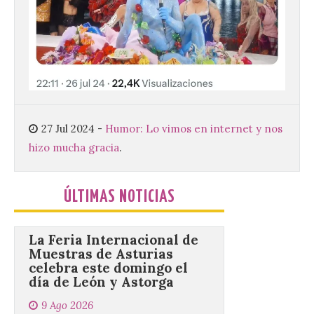
9 Ago 2026
Renfe reforzará servicios
de Media Distancia
especialmente en Galicia,
Asturias, Santander y País
Vasco, además del norte
de Castilla y León. En los principales
27 Jul 2024
-
Humor: Lo vimos en internet y nos
núcleos urbanos también se reforzarán
hizo mucha gracia
.
los servicios de Cercanías con mayor
afluencia de pasajeros. La Dirección […]
ÚLTIMAS NOTICIAS
La Feria Internacional de
Muestras de Asturias
celebra este domingo el
día de León y Astorga
9 Ago 2026