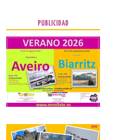
debe hacerse siguiendo las pautas de
seguridad recomendadas. La Comarca de
Cinco Villas […]
PUBLICIDAD
La vigésima fotografía de
León de…viaje nos llega
desde el Pic d’Angonella
en el Principat d’Andorra
9 Ago 2026
Nueva edición de León
de…viaje. Una iniciativa
organizado por la sección
juvenil de la Asociación
Enróllate, la Asociación
Conceyu País Llionés y el Diario de
Turismo, Ocio e Información para
jóvenes “Enredando.info”. Miguel Robles
nos envía la vigésima fotografía de […]