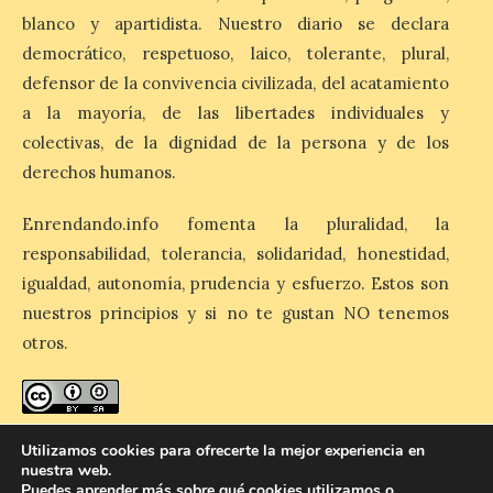
observación solar pública en la Plaza
Gaudí. El Ayuntamiento de Astorga
blanco y apartidista. Nuestro diario se declara
continúa ultimando los preparativos para
democrático, respetuoso, laico, tolerante, plural,
[…]
defensor de la convivencia civilizada, del acatamiento
a la mayoría, de las libertades individuales y
La Guardia Civil de León
colectivas, de la dignidad de la persona y de los
establecerá un dispositivo
derechos humanos.
de seguridad para
garantizar el desarrollo
Enrendando.info fomenta la pluralidad, la
del eclipse solar total del
próximo 12 de agosto
responsabilidad, tolerancia, solidaridad, honestidad,
igualdad, autonomía, prudencia y esfuerzo. Estos son
9 Ago 2026
nuestros principios y si no te gustan NO tenemos
otros.
El operativo de la Guardia
Civil en la provincia de
León cuenta con más de
480 efectivos, de
diferentes especialidades
enredando.info está bajo
licencia de Creative Commons
Utilizamos cookies para ofrecerte la mejor experiencia en
que participarán en el dispositivo,
Reconocimiento-CompartirIgual 4.0 Internacional
.
nuestra web.
reforzando la seguridad ciudadana, la
Puedes aprender más sobre qué cookies utilizamos o
movilidad y la protección del medio