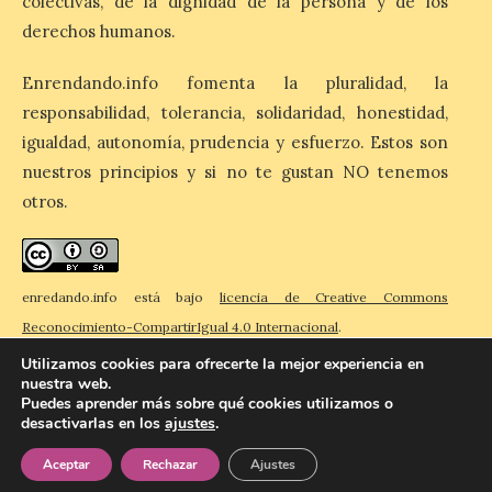
colectivas, de la dignidad de la persona y de los
Bañeza designa a Arturo
Martínez Matilla como
derechos humanos.
pregonero de las Fiestas
2026. Tendrá lugar este
sábado 8 de agosto a las 21,00 horas en el
Enrendando.info fomenta la pluralidad, la
teatro municipal de La Bañeza. El
responsabilidad, tolerancia, solidaridad, honestidad,
comunicador astorgano Arturo Martínez
Matilla, […]
igualdad, autonomía, prudencia y esfuerzo. Estos son
nuestros principios y si no te gustan NO tenemos
otros.
La I Feria de la Cerveza
Artesana de Astorga
arranca con una gran
acogida del público
enredando.info está bajo
licencia de Creative Commons
8 Ago 2026
Reconocimiento-CompartirIgual 4.0 Internacional
.
Utilizamos cookies para ofrecerte la mejor experiencia en
nuestra web.
La inauguración contó
Puedes aprender más sobre qué cookies utilizamos o
con la presencia del
desactivarlas en los
ajustes
.
© 2026 Enredando
Política de privacidad
Política de cookies
Contacto
alcalde de Astorga, José
Luis Nieto, que se acercó
Aceptar
Rechazar
Ajustes
hasta la feria acompañado
por el organizador de la iniciativa, Isaac