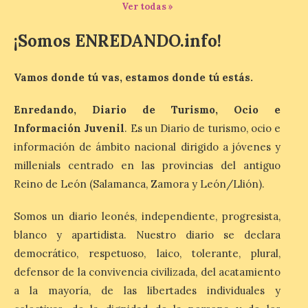
Ver todas »
8 Ago 2026
¡Somos ENREDANDO.info!
La exposición que se
inaugurará el sábado día 8
Vamos donde tú vas, estamos donde tú estás.
de agosto a las doce y
media de la mañana,
durante la ‘Feria de
Enredando, Diario de Turismo, Ocio e
minerales, rocas y fósiles de Castilla y
León’, podrá visitarse hasta finales del
Información Juvenil
. Es un Diario de turismo, ocio e
mes de noviembre, con […]
información de ámbito nacional dirigido a jóvenes y
millenials centrado en las provincias del antiguo
Reino de León (Salamanca, Zamora y León/Llión).
La Bañeza inicia sus
fiestas con el pregón a
Somos un diario leonés, independiente, progresista,
cargo de Arturo Martínez
Matilla
blanco y apartidista. Nuestro diario se declara
democrático, respetuoso, laico, tolerante, plural,
8 Ago 2026
defensor de la convivencia civilizada, del acatamiento
a la mayoría, de las libertades individuales y
El Ayuntamiento de La