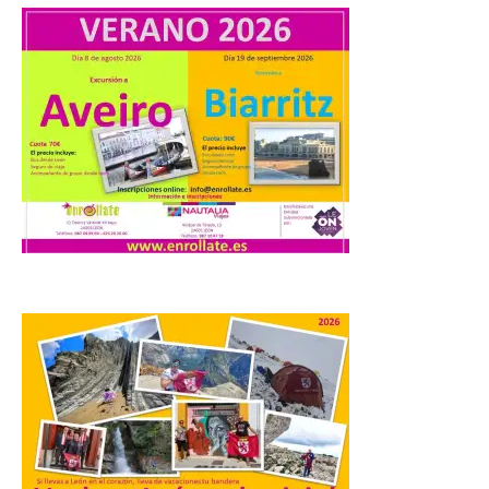
a Ciriego. El Ayuntamiento de […]
Turismo de Extremadura
impulsa nuevas
iniciativas relacionadas
con el trío de eclipses para
afianzar a Extremadura
como referente en
astroturismo
8 Ago 2026
Extremadura cuenta con
uno de los cielos
estrellados con menor
contaminación lumínica
de Europa, un recurso
natural que permite disfrutar de
actividades de astroturismo durante todo
el año. La Dirección General de Turismo
ha puesto en marcha diversas iniciativas