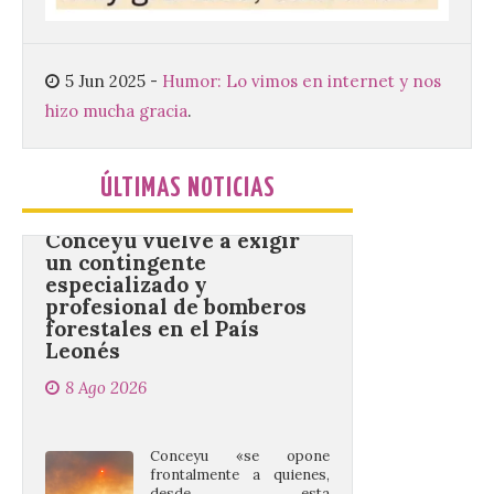
Sacra de la Universidad
Pontificia de Salamanca
(UPSA), premiará composiciones
inéditas, destinadas a coro, con un
premio de 3.000 euros. Las candidaturas
5 Jun 2025
-
Humor: Lo vimos en internet y nos
podrán presentarse hasta el 30 de
hizo mucha gracia
.
noviembre. La Universidad, a […]
ÚLTIMAS NOTICIAS
Conceyu vuelve a exigir
un contingente
especializado y
profesional de bomberos
forestales en el País
Leonés
8 Ago 2026
Conceyu «se opone
frontalmente a quienes,
desde esta
“descomunidad”
antinatural, artificial e