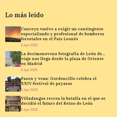
plaza de Oriente en
Madrid
Lo más leído
8 Ago 2026
Conceyu vuelve a exigir un contingente
especializado y profesional de bomberos
Nueva edición de León
forestales en el País Leonés
de…viaje. Una iniciativa
organizado por la sección
8 Ago 2026
juvenil de la Asociación
Enróllate, la Asociación
La decimonovena fotografía de León de…
Conceyu País Llionés y el Diario de
viaje nos llega desde la plaza de Oriente
Turismo, Ocio e Información para
en Madrid
jóvenes “Enredando.info”. Pilar Aller Aller
8 Ago 2026
nos envía la décimo […]
Pasen y vean: Gordoncillo celebra el
XXIV festival de payasos
8 Ago 2026
Los minerales y sus usos
más comunes centran la
Villadangos recrea la batalla en el que se
nueva exposición del
decidió el futuro del Reino de León
Museo de la Siderurgia y
8 Ago 2026
la Minería de Sabero