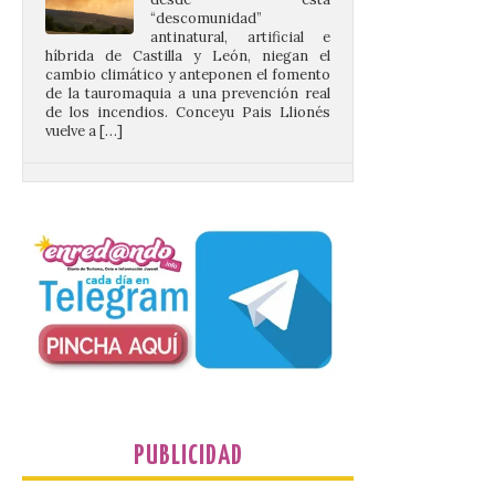
híbrida de Castilla y León, niegan el
cambio climático y anteponen el fomento
de la tauromaquia a una prevención real
de los incendios. Conceyu Pais Llionés
vuelve a […]
Santander aconseja acudir
a pie o en transporte
público y evitar el
vehículo privado para el
eclipse
8 Ago 2026
El TUS cuenta con líneas
que llegan a la zona en
puntos como el faro de
Cabo Mayor, Cueto,
Corbanera o Ciriego y
PUBLICIDAD
reforzará la movilidad con un servicio
especial de lanzaderas desde el PCTCAN