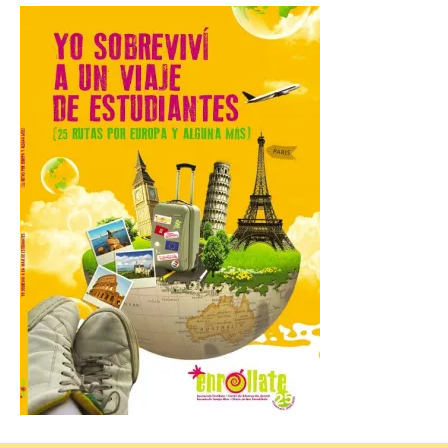
Gijon prohíbe el baño en
San Lorenzo, Poniente y
Arbeyal el día del eclipse a
partir de las 19.00 horas.
8 Ago 2026
Incide en que el eclipse se
verá desde múltiples
puntos de la ciudad, por lo
que no será necesario
desplazarse y se
recomienda no acudir a Gijón/Xixón en
coche ni usarlo ese día. Los accesos a
la Campa Torres y La […]
La decimonovena
fotografía de León de…
viaje nos llega desde la