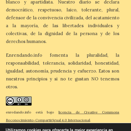
blanco y apartidista. Nuestro diario se declara
provincias con menos margen: apenas un
1% de los alojamientos siguen libres para
democrático, respetuoso, laico, tolerante, plural,
esas […]
defensor de la convivencia civilizada, del acatamiento
a la mayoría, de las libertades individuales y
colectivas, de la dignidad de la persona y de los
El eclipse genera un boom
derechos humanos.
de reservas hoteleras y
precios desorbitados,
según SiteMinder
Enrendando.info fomenta la pluralidad, la
responsabilidad, tolerancia, solidaridad, honestidad,
7 Ago 2026
igualdad, autonomía, prudencia y esfuerzo. Estos son
nuestros principios y si no te gustan NO tenemos
Asturias lidera el impacto
otros.
del fenómeno, con el
mayor aumento en
reservas, precios y
antelación de compra. El
auge de la demanda redefine la
enredando.info está bajo
licencia de Creative Commons
planificación: reservas más anticipadas y
estancias más breves en torno al evento.
Reconocimiento-CompartirIgual 4.0 Internacional
.
Madrid, 7 agosto de […]
Utilizamos cookies para ofrecerte la mejor experiencia en