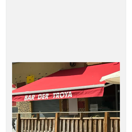
Vuelve la tradicional Feria
de Dulces del Convento a
Gradefes
7 Ago 2026
Tendrá lugar el 9 de
agosto en los aledaños del
monasterio cisterciense