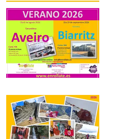
Unión del Pueblo […]
La Universidad de León
distribuye folletos con la
programación del evento
del eclipse solar que
organiza con la ESA y el
Ayuntamiento
7 Ago 2026
Los materiales ya pueden
recogerse gratuitamente
en la Oficina de
Información Turística de
León e incluyen, además
del programa del evento, una guía
práctica con recomendaciones
elaboradas por especialistas para
observar el eclipse con seguridad León, 7
de agosto de 2026. La programación […]