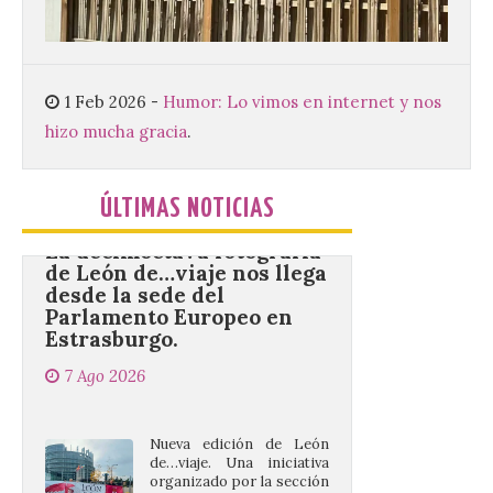
de Santa María la Real de
Gradefes. Una cita
imprescindible para disfrutar de los
mejores dulces conventuales, tradición,
cultura y un ambiente único. El
1 Feb 2026
-
Humor: Lo vimos en internet y nos
Ayuntamiento de Gradefes, intentando
[…]
hizo mucha gracia
.
ÚLTIMAS NOTICIAS
La decimoctava fotografía
de León de…viaje nos llega
desde la sede del
Parlamento Europeo en
Estrasburgo.
7 Ago 2026
Nueva edición de León
de…viaje. Una iniciativa
organizado por la sección
juvenil de la Asociación
Enróllate, la Asociación