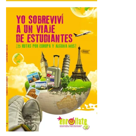
nacidos en 2008 ya han
solicitado el Bono Cultural
Joven 2026 en su primer
mes de vigencia
7 Ago 2026
Las personas que hayan
cumplido o cumplan 18
años en 2026 pueden
solicitar esta ayuda en la
web
https://bonoculturajoven.gob.es/ hasta el
31 de octubre. Desde este año, los 400
euros del Bono pueden utilizarse tanto
para consumir productos culturales como
[…]
El Gobierno de España
lanza un visor web para
localizar y disfrutar del