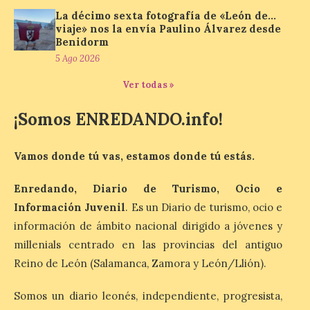
La cadena hotelera pública
La décimo sexta fotografía de «León de…
volverá a estar presente
en la zona de descanso
viaje» nos la envía Paulino Álvarez desde
junto al control de firmas
Benidorm
y, como novedad, en el
5 Ago 2026
Leaders Lounge, dos espacios exclusivos
para los ciclistas. El recorrido de La
Ver todas »
Vuelta discurrirá junto a 17 […]
¡Somos ENREDANDO.info!
Última llamada: Eclipse
total del 12 de agosto.
Vamos donde tú vas, estamos donde tú estás.
Dónde alojarse y a qué
precio
Enredando, Diario de Turismo, Ocio e
7 Ago 2026
Información Juvenil
. Es un Diario de turismo, ocio e
información de ámbito nacional dirigido a jóvenes y
millenials centrado en las provincias del antiguo
León es la provincia más
económica (116€/noche),
Reino de León (Salamanca, Zamora y León/Llión).
pero también una de las
más agotadas: solo un 4%
Somos un diario leonés, independiente, progresista,
de alojamientos libres.
Zamora, Palencia y Álava son las