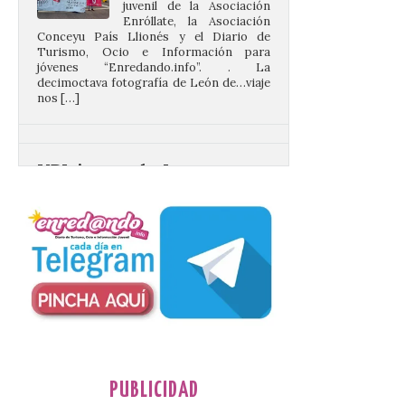
Conceyu País Llionés y el Diario de
Turismo, Ocio e Información para
jóvenes “Enredando.info”. . La
decimoctava fotografía de León de…viaje
nos […]
UPL insta a la Junta a
actuar para salvar el
castillo del Asmesnal, un
BIC en estado de ruina
7 Ago 2026
Un Bien de Interés
Cultural abandonado
desde 1949. Los
procuradores leonesistas
plantean que la Junta
contacte cuanto antes con los
propietarios para exigirles medidas
inmediatas que frenen el deterioro y el
PUBLICIDAD
riesgo de colapso. Los procuradores de