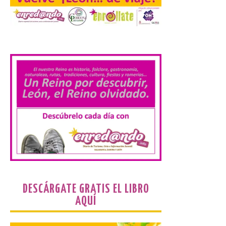
Los minerales y sus usos
más comunes centran la
.
nueva exposición del
Museo de la Siderurgia y
la Minería de Sabero
8 Ago 2026
La exposición que se
inaugurará el sábado día 8
de agosto a las doce y
media de la mañana,
durante la ‘Feria de
minerales, rocas y fósiles de Castilla y
León’, podrá visitarse hasta finales del
mes de noviembre, con […]
DESCÁRGATE GRATIS EL LIBRO
AQUÍ
La Bañeza inicia sus
fiestas con el pregón a