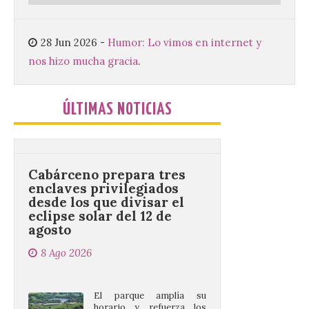
El TUS cuenta con líneas
que llegan a la zona en
puntos como el faro de
28 Jun 2026
-
Humor: Lo vimos en internet y
Cabo Mayor, Cueto,
nos hizo mucha gracia
.
Corbanera o Ciriego y
reforzará la movilidad con un servicio
especial de lanzaderas desde el PCTCAN
a Ciriego. El Ayuntamiento de […]
ÚLTIMAS NOTICIAS
Cabárceno prepara tres
enclaves privilegiados
desde los que divisar el
eclipse solar del 12 de
agosto
8 Ago 2026
El parque amplía su
horario y refuerza los
transportes y la