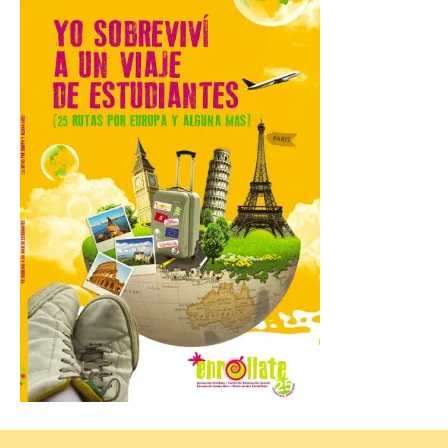
cargo de Arturo Martínez
Matilla
8 Ago 2026
El Ayuntamiento de La
Bañeza designa a Arturo
Martínez Matilla como
pregonero de las Fiestas
2026. Tendrá lugar este
sábado 8 de agosto a las 21,00 horas en el
teatro municipal de La Bañeza. El
comunicador astorgano Arturo Martínez
Matilla, […]
La I Feria de la Cerveza
Artesana de Astorga
arranca con una gran
acogida del público
8 Ago 2026