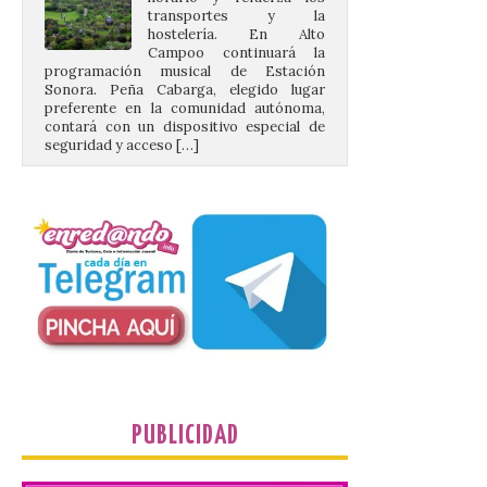
hostelería. En Alto
Campoo continuará la
programación musical de Estación
Sonora. Peña Cabarga, elegido lugar
preferente en la comunidad autónoma,
contará con un dispositivo especial de
seguridad y acceso […]
Gijon prohíbe el baño en
San Lorenzo, Poniente y
Arbeyal el día del eclipse a
partir de las 19.00 horas.
8 Ago 2026
Incide en que el eclipse se
verá desde múltiples
puntos de la ciudad, por lo
que no será necesario
PUBLICIDAD
desplazarse y se
recomienda no acudir a Gijón/Xixón en
coche ni usarlo ese día. Los accesos a