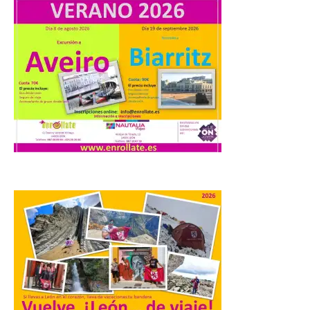
la Campa Torres y La […]
La decimonovena
fotografía de León de…
viaje nos llega desde la
plaza de Oriente en
Madrid
8 Ago 2026
Nueva edición de León
de…viaje. Una iniciativa
organizado por la sección
juvenil de la Asociación
Enróllate, la Asociación
Conceyu País Llionés y el Diario de
Turismo, Ocio e Información para
jóvenes “Enredando.info”. Pilar Aller Aller
nos envía la décimo […]