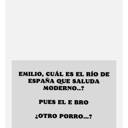
Santander aconseja acudir
a pie o en transporte
público y evitar el
vehículo privado para el
eclipse
8 Ago 2026