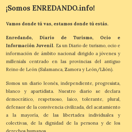
Alimentación concede el
¡Somos ENREDANDO.info!
premio Alimentos de
España a los mejores
jamones 2026. Jamón Serrano 24 – Monte
Nevado recibe el premio al mejor jamón
Vamos donde tú vas, estamos donde tú estás.
serrano u otras figuras de calidad
reconocidas. Se han presentado […]
Enredando, Diario de Turismo, Ocio e
Información Juvenil
. Es un Diario de turismo, ocio e
información de ámbito nacional dirigido a jóvenes y
Las salas del antiguo
ayuntamiento de
millenials centrado en las provincias del antiguo
Cabrillanes (Babia) acogen
Reino de León (Salamanca, Zamora y León/Llión).
la muestra ‘Eduardo
Arroyo en la colección del
Somos un diario leonés, independiente, progresista,
ILC’
blanco y apartidista. Nuestro diario se declara
8 Ago 2026
democrático, respetuoso, laico, tolerante, plural,
defensor de la convivencia civilizada, del acatamiento
La muestra, que podrá
a la mayoría, de las libertades individuales y
contemplarse hasta el
colectivas, de la dignidad de la persona y de los
próximo 4 de octubre,
plantea tanto los temas
derechos humanos.