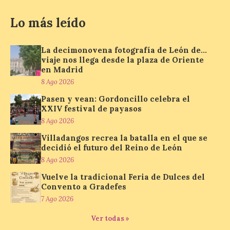
Lo más leído
La inauguración contó
con la presencia del
alcalde de Astorga, José
Luis Nieto, que se acercó
La decimonovena fotografía de León de…
hasta la feria acompañado
viaje nos llega desde la plaza de Oriente
por el organizador de la iniciativa, Isaac
en Madrid
Cancillo Carro. Astorga, 8 de agosto de
8 Ago 2026
2026. — La I Feria de […]
Pasen y vean: Gordoncillo celebra el
XXIV festival de payasos
8 Ago 2026
El Jamón de bellota 100 %
ibérico «Guillén» de
Villadangos recrea la batalla en el que se
Guijuelo ha sido el
decidió el futuro del Reino de León
ganador al mejor jamón de
8 Ago 2026
bellota ibérico
Vuelve la tradicional Feria de Dulces del
8 Ago 2026
Convento a Gradefes
7 Ago 2026
El Ministerio de
Ver todas »
Agricultura, Pesca y