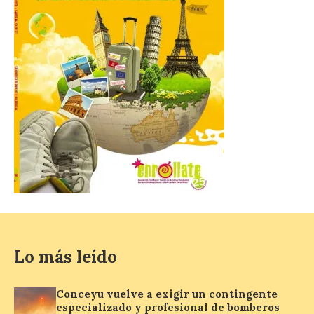
coche ni usarlo ese día. Los accesos a
la Campa Torres y La […]
La decimonovena
fotografía de León de…
viaje nos llega desde la
plaza de Oriente en
Madrid
8 Ago 2026
Nueva edición de León
de…viaje. Una iniciativa
organizado por la sección
juvenil de la Asociación
Enróllate, la Asociación
Lo más leído
Conceyu País Llionés y el Diario de
Turismo, Ocio e Información para
jóvenes “Enredando.info”. Pilar Aller Aller
Conceyu vuelve a exigir un contingente
nos envía la décimo […]
especializado y profesional de bomberos