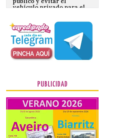
El TUS cuenta con líneas
que llegan a la zona en
puntos como el faro de
Cabo Mayor, Cueto,
Corbanera o Ciriego y
reforzará la movilidad con un servicio
especial de lanzaderas desde el PCTCAN
a Ciriego. El Ayuntamiento de […]
Turismo de Extremadura
impulsa nuevas
PUBLICIDAD
iniciativas relacionadas
con el trío de eclipses para
afianzar a Extremadura
como referente en
astroturismo
8 Ago 2026