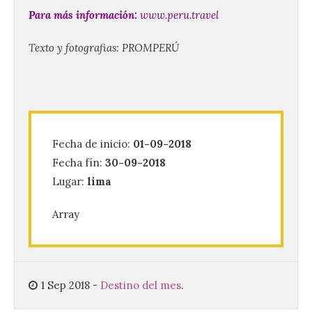
Composición Coral Sacra
Para más información:
www.peru.travel
8 Ago 2026
Texto y fotografias: PROMPERÚ
Este certamen,
promovido por el Instituto
Universitario de Música
Sacra de la Universidad
Pontificia de Salamanca
(UPSA), premiará composiciones
inéditas, destinadas a coro, con un
Fecha de inicio:
01-09-2018
premio de 3.000 euros. Las candidaturas
Fecha fín:
30-09-2018
podrán presentarse hasta el 30 de
noviembre. La Universidad, a […]
Lugar:
lima
Array
Conceyu vuelve a exigir
un contingente
especializado y
profesional de bomberos
forestales en el País
1 Sep 2018
-
Destino del mes
.
Leonés