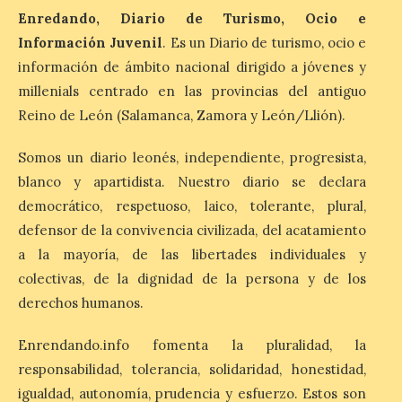
cargo de Arturo Martínez
Enredando, Diario de Turismo, Ocio e
Matilla
Información Juvenil
. Es un Diario de turismo, ocio e
8 Ago 2026
información de ámbito nacional dirigido a jóvenes y
millenials centrado en las provincias del antiguo
Reino de León (Salamanca, Zamora y León/Llión).
El Ayuntamiento de La
Bañeza designa a Arturo
Martínez Matilla como
Somos un diario leonés, independiente, progresista,
pregonero de las Fiestas
blanco y apartidista. Nuestro diario se declara
2026. Tendrá lugar este
sábado 8 de agosto a las 21,00 horas en el
democrático, respetuoso, laico, tolerante, plural,
teatro municipal de La Bañeza. El
comunicador astorgano Arturo Martínez
defensor de la convivencia civilizada, del acatamiento
Matilla, […]
a la mayoría, de las libertades individuales y
colectivas, de la dignidad de la persona y de los
derechos humanos.
La I Feria de la Cerveza
Artesana de Astorga
Enrendando.info fomenta la pluralidad, la
arranca con una gran
acogida del público
responsabilidad, tolerancia, solidaridad, honestidad,
igualdad, autonomía, prudencia y esfuerzo. Estos son
8 Ago 2026