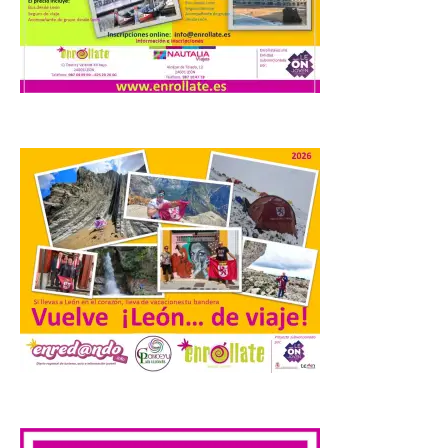
Extremadura cuenta con
uno de los cielos
estrellados con menor
contaminación lumínica
de Europa, un recurso
natural que permite disfrutar de
actividades de astroturismo durante todo
el año. La Dirección General de Turismo
ha puesto en marcha diversas iniciativas
relacionadas […]
Cabárceno prepara tres
enclaves privilegiados
desde los que divisar el
eclipse solar del 12 de
agosto
8 Ago 2026
.
El parque amplía su
horario y refuerza los