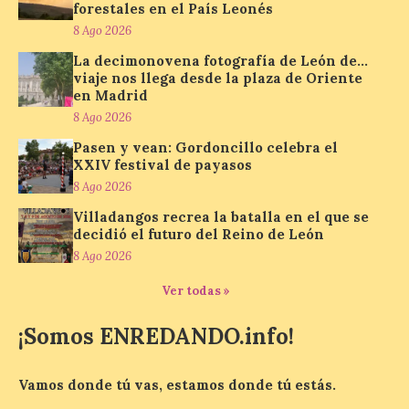
forestales en el País Leonés
8 Ago 2026
Los minerales y sus usos
La decimonovena fotografía de León de…
más comunes centran la
viaje nos llega desde la plaza de Oriente
nueva exposición del
en Madrid
Museo de la Siderurgia y
8 Ago 2026
la Minería de Sabero
Pasen y vean: Gordoncillo celebra el
8 Ago 2026
XXIV festival de payasos
8 Ago 2026
La exposición que se
Villadangos recrea la batalla en el que se
inaugurará el sábado día 8
decidió el futuro del Reino de León
de agosto a las doce y
media de la mañana,
8 Ago 2026
durante la ‘Feria de
minerales, rocas y fósiles de Castilla y
Ver todas »
León’, podrá visitarse hasta finales del
mes de noviembre, con […]
¡Somos ENREDANDO.info!
Vamos donde tú vas, estamos donde tú estás.
La Bañeza inicia sus
fiestas con el pregón a