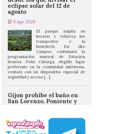
El parque amplía su
horario y refuerza los
transportes y la
hostelería. En Alto
Campoo continuará la
programación musical de Estación
Sonora. Peña Cabarga, elegido lugar
preferente en la comunidad autónoma,
contará con un dispositivo especial de
seguridad y acceso […]
Gijon prohíbe el baño en
San Lorenzo, Poniente y
Arbeyal el día del eclipse a
partir de las 19.00 horas.
8 Ago 2026
Incide en que el eclipse se
verá desde múltiples
puntos de la ciudad, por lo
que no será necesario
desplazarse y se