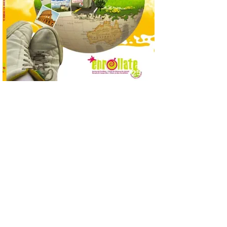
El Jamón de bellota 100 %
ibérico «Guillén» de
Guijuelo ha sido el
ganador al mejor jamón de
bellota ibérico
8 Ago 2026
El Ministerio de
Agricultura, Pesca y
Alimentación concede el
premio Alimentos de
España a los mejores
jamones 2026. Jamón Serrano 24 – Monte
Nevado recibe el premio al mejor jamón
serrano u otras figuras de calidad
reconocidas. Se han presentado […]
Las salas del antiguo
ayuntamiento de
Cabrillanes (Babia) acogen
la muestra ‘Eduardo