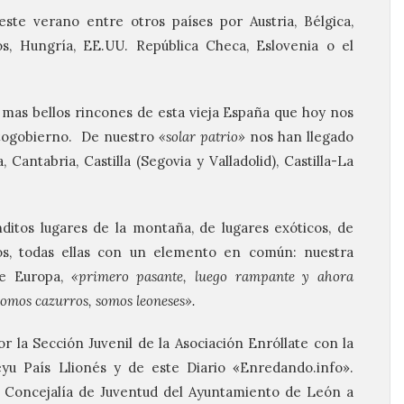
ste verano entre otros países por Austria, Bélgica,
jos, Hungría, EE.UU. República Checa, Eslovenia o el
mas bellos rincones de esta vieja España que hoy nos
utogobierno. De nuestro
«solar patrio»
nos han llegado
 Cantabria, Castilla (Segovia y Valladolid), Castilla-La
ditos lugares de la montaña, de lugares exóticos, de
os, todas ellas con un elemento en común: nuestra
de Europa,
«primero pasante, luego rampante y ahora
Somos cazurros, somos leoneses».
r la Sección Juvenil de la Asociación Enróllate con la
yu País Llionés y de este Diario «Enredando.info».
 Concejalía de Juventud del Ayuntamiento de León a