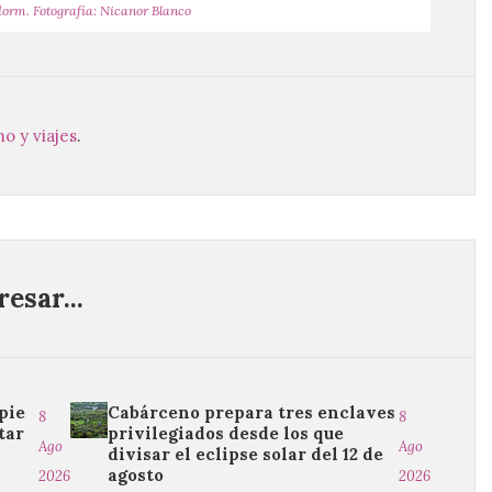
dorm. Fotografía: Nicanor Blanco
o y viajes
.
esar...
pie
Cabárceno prepara tres enclaves
8
8
tar
privilegiados desde los que
Ago
Ago
divisar el eclipse solar del 12 de
agosto
2026
2026