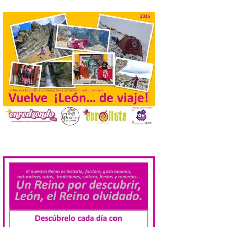
más comunes centran la
nueva exposición del
Museo de la Siderurgia y
la Minería de Sabero
8 Ago 2026
La exposición que se
inaugurará el sábado día 8
de agosto a las doce y
media de la mañana,
durante la ‘Feria de
minerales, rocas y fósiles de Castilla y
León’, podrá visitarse hasta finales del
mes de noviembre, con […]
.
La Bañeza inicia sus
fiestas con el pregón a
cargo de Arturo Martínez
Matilla
8 Ago 2026
El Ayuntamiento de La