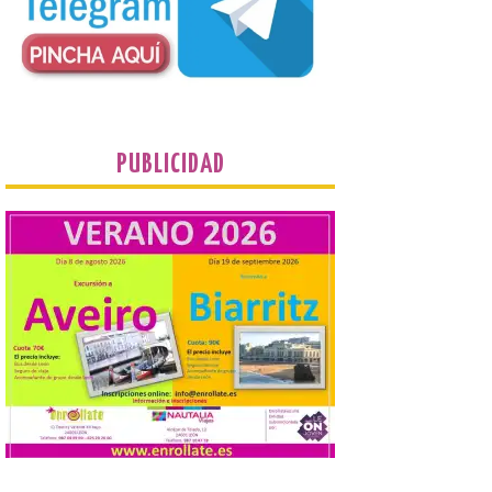
recomienda no acudir a Gijón/Xixón en
coche ni usarlo ese día. Los accesos a
la Campa Torres y La […]
La decimonovena
fotografía de León de…
viaje nos llega desde la
PUBLICIDAD
plaza de Oriente en
Madrid
8 Ago 2026
Nueva edición de León
de…viaje. Una iniciativa
organizado por la sección
juvenil de la Asociación
Enróllate, la Asociación
Conceyu País Llionés y el Diario de
Turismo, Ocio e Información para
jóvenes “Enredando.info”. Pilar Aller Aller
nos envía la décimo […]
Los minerales y sus usos