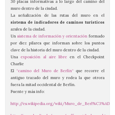
30 placas informativas a lo largo del camino del
muro dentro de la ciudad.
La señalización de las rutas del muro en el
Vuelve la tradicional Feria
sistema de indicadores de caminos turísticos
de Dulces del Convento a
azules de la ciudad.
Gradefes
Un
sistema de información y orientación
formado
7 Ago 2026
por diez pilares que informan sobre los puntos
clave de la historia del muro dentro de la ciudad.
Tendrá lugar el 9 de
Una
exposición al aire libre
en el Checkpoint
agosto en los aledaños del
Charlie
monasterio cisterciense
de Santa María la Real de
El
“camino del Muro de Berlín“
que recorre el
Gradefes. Una cita
antiguo trazado del muro y rodea la que otrora
imprescindible para disfrutar de los
mejores dulces conventuales, tradición,
fuera la mitad occidental de Berlín.
cultura y un ambiente único. El
Ayuntamiento de Gradefes, intentando
Fuente y más info:
[…]
http://es.wikipedia.org/wiki/Muro_de_Berl%C3%ADn