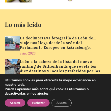
solar del 12 de agosto de 2026 sin
obstáculos. El visor es una herramienta a
la […]
Lo más leído
Paradores renueva su
compromiso con La Vuelta
La decimoctava fotografía de León de…
como patrocinador oficial
viaje nos llega desde la sede del
Parlamento Europeo en Estrasburgo.
7 Ago 2026
7 Ago 2026
León a la cabeza de la lista del nuevo
La cadena hotelera pública
ranking de Billionhands que revela los
volverá a estar presente
diez destinos y locales preferidos por los
en la zona de descanso
consumidores para tomarse una caña
junto al control de firmas
Utilizamos cookies para ofrecerte la mejor experiencia en
este verano.
y, como novedad, en el
nuestra web.
6 Ago 2026
Leaders Lounge, dos espacios exclusivos
Puedes aprender más sobre qué cookies utilizamos o
para los ciclistas. El recorrido de La
desactivarlas en los
ajustes
.
La décimo séptima fotografía León de…
Vuelta discurrirá junto a 17 […]
viaje nos llega desde la carretera CL 626
Aceptar
Rechazar
Ajustes
con motivo de la marcha en defensa de
FEVE