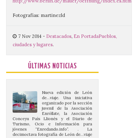
La decimoctava fotografía
http://www.berlin.de/mauer/oeffnung/index.es.html
de León de…viaje nos llega
desde la sede del
Fotografías: martinezld
Parlamento Europeo en
Estrasburgo.
7 Nov 2014
-
Destacados
,
En Portada
Pueblos,
7 Ago 2026
ciudades y lugares
.
Nueva edición de León
de…viaje. Una iniciativa
ÚLTIMAS NOTICIAS
organizado por la sección
juvenil de la Asociación
Enróllate, la Asociación
Conceyu País Llionés y el Diario de
Turismo, Ocio e Información para
jóvenes “Enredando.info”. . La
decimoctava fotografía de León de…viaje
nos […]
UPL insta a la Junta a
actuar para salvar el