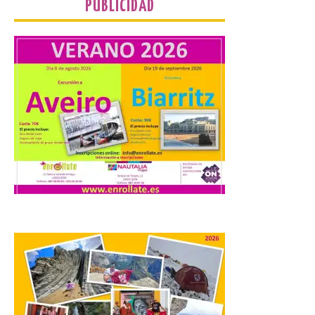
Ayuntamiento
PUBLICIDAD
7 Ago 2026
Los materiales ya pueden
recogerse gratuitamente
en la Oficina de
Información Turística de
León e incluyen, además
del programa del evento, una guía
práctica con recomendaciones
elaboradas por especialistas para
observar el eclipse con seguridad León, 7
de agosto de 2026. La programación […]
Laciana comienza su
programación para
disfrutar el eclipse total
del 12 de agosto
7 Ago 2026