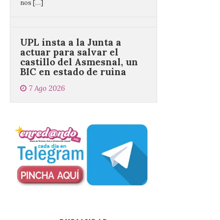
castillo del Asmesnal, un
BIC en estado de ruina
7 Ago 2026
Un Bien de Interés
Cultural abandonado
desde 1949. Los
procuradores leonesistas
plantean que la Junta
contacte cuanto antes con los
propietarios para exigirles medidas
inmediatas que frenen el deterioro y el
riesgo de colapso. Los procuradores de
Unión del Pueblo […]
La Universidad de León
distribuye folletos con la
programación del evento
del eclipse solar que
organiza con la ESA y el