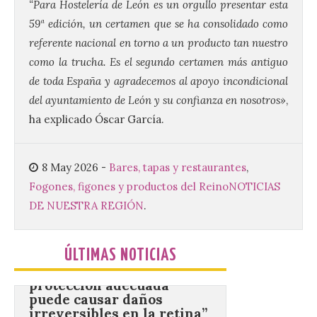
“Para Hostelería de León es un orgullo presentar esta
los 80 y 90 para el 16 de
59ª edición, un certamen que se ha consolidado como
agosto en la Plaza Mayor.
referente nacional en torno a un producto tan nuestro
6 Ago 2026
como la trucha. Es el segundo certamen más antiguo
de toda España y agradecemos al apoyo incondicional
Se celebrará el próximo
del ayuntamiento de León y su confianza en nosotros»
,
domingo 16 de agosto, a
ha explicado Óscar García.
partir de las 23:00 horas,
en la Plaza Mayor de la
ciudad. El Salón de Plenos
del Ayuntamiento de La Bañeza ha
8 May 2026
-
Bares, tapas y restaurantes
,
acogido esta mañana la presentación
oficial del Festival One […]
Fogones, figones y productos del Reino
NOTICIAS
DE NUESTRA REGIÓN
.
“Mirar un eclipse sin
protección adecuada
ÚLTIMAS NOTICIAS
puede causar daños
irreversibles en la retina”
6 Ago 2026