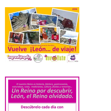
Orpheus. Vivimos un momento en el que la
música en directo mueve grandes
fenómenos de […]
El Ayuntamiento de
Cabrillanes analizará,
conforme a la legalidad, la
solicitud para la
celebración del Iberia
Eclipse Festival
6 Ago 2026
.
Durante la mañana de ayer
miércoles ha sido
registrada en el
Ayuntamiento una
solicitud relacionada con
la celebración de este evento. Ante las
informaciones aparecidas en distintos
medios de comunicación sobre la posible