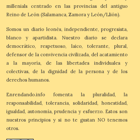
la escasez de agua
millenials centrado en las provincias del antiguo
6 Ago 2026
Reino de León (Salamanca, Zamora y León/Llión).
Somos un diario leonés, independiente, progresista,
Esta medida afecta a los
espectáculos nocturnos
blanco y apartidista. Nuestro diario se declara
de la Fuente Baños de
democrático, respetuoso, laico, tolerante, plural,
Diana previstos para los
días 8, 15 y 22 de agosto,
defensor de la convivencia civilizada, del acatamiento
así como al encendido extraordinario del
a la mayoría, de las libertades individuales y
día 25. La reserva de agua en el estanque
«El Mar», […]
colectivas, de la dignidad de la persona y de los
derechos humanos.
El Descenso Internacional
Enrendando.info fomenta la pluralidad, la
del Sella arranca con el
responsabilidad, tolerancia, solidaridad, honestidad,
homenaje a los campeones
y el izado de las banderas
igualdad, autonomía, prudencia y esfuerzo. Estos son
autonómicas
nuestros principios y si no te gustan NO tenemos
otros.
6 Ago 2026