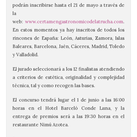
podrán inscribirse hasta el 21 de mayo a través de
la
web:
www.certamengastronomicodelatrucha.com
.
En estos momentos ya hay inscritos de todos los
rincones de España: León, Asturias, Zamora, Islas
Baleares, Barcelona, Jaén, Cáceres, Madrid, Toledo
y Valladolid.
El jurado seleccionará a los 12 finalistas atendiendo
a criterios de estética, originalidad y complejidad
técnica, tal y como recogen las bases.
El concurso tendrá lugar el 1 de junio a las 16:00
horas en el Hotel Barceló Conde Luna, y la
entrega de premios será a las 19:30 horas en el
El Ayuntamiento de La
Bañeza presenta el
restaurante Nimú Azotea.
Festival One More Time,
una cita con la música de