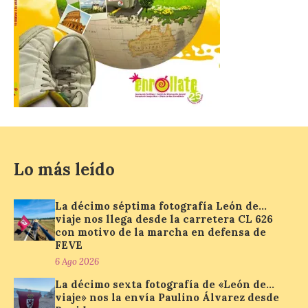
El Mercado Medieval abre
sus puertas en La Bañeza
con más de 60 puestos y
un amplio programa de
animación.
6 Ago 2026
Lo más leído
La programación
incorpora un amplio
calendario de actividades
La décimo séptima fotografía León de…
de animación dirigidas a
todos los públicos. La
viaje nos llega desde la carretera CL 626
Bañeza inauguró en la tarde de este
con motivo de la marcha en defensa de
martes 4 de agosto una nueva edición de
FEVE
su tradicional Mercado Medieval, que
6 Ago 2026
hasta el próximo 6 […]
La décimo sexta fotografía de «León de…
viaje» nos la envía Paulino Álvarez desde