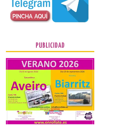
Nueva edición de León
de…viaje. Una iniciativa
organizado por la sección
juvenil de la Asociación
Enróllate, la Asociación
Conceyu País Llionés y el Diario de
Turismo, Ocio e Información para
jóvenes “Enredando.info”. Eduardo
Morán nos envía desde la carretera […]
PUBLICIDAD
Camarzius fest: frente al
macroevento, un festival
cultural transformador
que apuesta por el legado.
6 Ago 2026
Los días 7, 8 y 9 de agosto
de 2026, Camarzana de
Tera volverá a convertirse
en punto de encuentro,
con la Villa Romana de