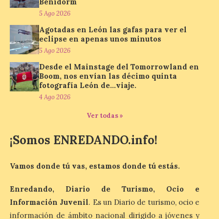
Benidorm
Un viaje a la Antigüedad:
5 Ago 2026
el Museo del Prado
propone un recorrido por
Agotadas en León las gafas para ver el
obras de su Colección de
eclipse en apenas unos minutos
inspiración clásica
5 Ago 2026
6 Ago 2026
Desde el Mainstage del Tomorrowland en
Boom, nos envían las décimo quinta
fotografía León de…viaje.
Al hilo del estreno de La
4 Ago 2026
Odisea de Christopher
Nolan. La pieza de vídeo
Ver todas »
reúne una selección de
obras relacionadas con la
Antigüedad clásica, la mitología y los
¡Somos ENREDANDO.info!
viajes, que se suceden al ritmo de un
evocador tema de La […]
Vamos donde tú vas, estamos donde tú estás.
Enredando, Diario de Turismo, Ocio e
Patrimonio Nacional
cancela la temporada de
Información Juvenil
. Es un Diario de turismo, ocio e
fuentes de La Granja ante
información de ámbito nacional dirigido a jóvenes y