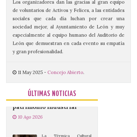
El presidente de la
Los organizadores dan las gracias al gran equipo
Diputación de León,
de voluntarios de Activos y Felices, a las entidades
Gerardo Álvarez Courel, y
el vicepresidente Roberto
sociales que cada día luchan por crear una
Aller han participado en el
sociedad mejor, al Ayuntamiento de León y muy
acto institucional organizado con motivo
del Día de León. Organizada por la
especialmente al equipo humano del Auditorio de
Cámara de Comercio de Gijón, FIDMA es
una feria […]
León que demuestran en cada evento su empatía
y gran profesionalidad.
CIUDEN acoge un nuevo
gran proyecto expositivo
11 May 2025
-
Concejo Abierto
.
que conecta la obra de
Eduardo Chillida con el
patrimonio industrial
ÚLTIMAS NOTICIAS
10 Ago 2026
La Térmica Cultural
albergará hasta el 10 de
enero de 2027 la muestra
‘Eduardo Chillida. Pensar