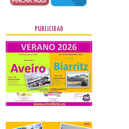
que movilizará a varios millones de
personas para disfrutar de este
acontecimiento histórico. Algunas
comunidades autónomas ya han […]
PUBLICIDAD
El Ayuntamiento de
Segovia presenta “Música
para un eclipse”, un
concierto único con
motivo del eclipse de sol
10 Ago 2026
La cita, que se celebrará el
12 de agosto en el
enlosado de la Catedral,
incluye el estreno absoluto
de una composición del
músico segoviano Geni Uñón. Turismo de
Segovia lanza el Premio Internacional de
Fotografía del Eclipse “Segovia bajo […]