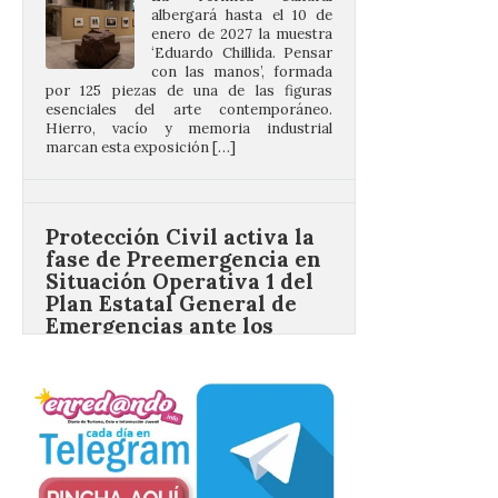
con las manos’, formada
por 125 piezas de una de las figuras
esenciales del arte contemporáneo.
Hierro, vacío y memoria industrial
marcan esta exposición […]
Protección Civil activa la
fase de Preemergencia en
Situación Operativa 1 del
Plan Estatal General de
Emergencias ante los
riesgos potenciales
asociados al eclipse
10 Ago 2026
El dispositivo se refuerza
días antes del eclipse
solar total del 12 de
agosto, que atravesará
España de oeste a este, y