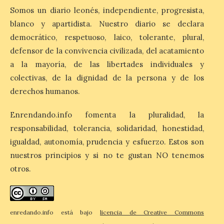
10 Ago 2026
Somos un diario leonés, independiente, progresista,
blanco y apartidista. Nuestro diario se declara
democrático, respetuoso, laico, tolerante, plural,
Cruz Roja concluye el Gran
Premio de La Bañeza con
defensor de la convivencia civilizada, del acatamiento
33 atenciones, incluidos
a la mayoría, de las libertades individuales y
los 10 heridos en los dos
accidentes registrados
colectivas, de la dignidad de la persona y de los
durante el fin de semana. El dispositivo
derechos humanos.
desplegado por la Institución ha atendido
a nueve personas heridas en el […]
Enrendando.info fomenta la pluralidad, la
responsabilidad, tolerancia, solidaridad, honestidad,
El Ayuntamiento de
igualdad, autonomía, prudencia y esfuerzo. Estos son
Zamora impulsa la
nuestros principios y si no te gustan NO tenemos
identidad histórica de
otros.
Olivares con la instalación
de nuevas placas
cerámicas en el callejero
del barrio
enredando.info está bajo
licencia de Creative Commons
10 Ago 2026