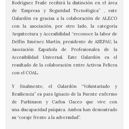
Rodríguez Fraile recibirá la distinción en el área
de ‘Empresa y Seguridad Tecnológica” , este
Galardón es gracias a la colaboración de ALECO
con la asociación, por otro lado, la categoría
‘Arquitectura y Accesibilidad “reconoce la labor de
Delfín Jiménez Martín, presidente de ASEPAU, la
Asociación Española de Profesionales de la
Accesibilidad Universal. Este Galardón es el
resultado de la colaboración entre Activos Felices
con el COAL.
La 69FIDMA ha acogido
Y finalmente, el Galardón “Voluntariado y
este domingo una nueva
Resiliencia” es para Ignacio de la Fuente enfermo
edición del Día de León y
Astorga.
de Parkinson y Carlos Gaceo que vive con
una discapacidad psíquica. Ambos han demostrado
10 Ago 2026
su “coraje frente a la adversidad”.