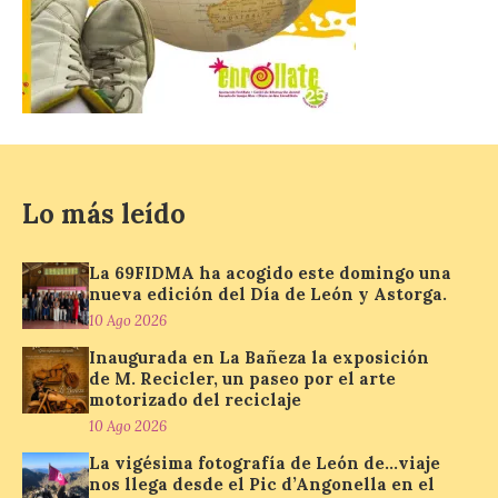
monástica
10 Ago 2026
Recupera la memoria de
los monasterios como
espacios de acogida. La
iniciativa recorrerá cinco
municipios rurales
vinculados al Camino de Santiago y
Lo más leído
permitirá acercar al público la historia de
la hospitalidad monástica mediante una
exposición itinerante de acceso libre. El
La 69FIDMA ha acogido este domingo una
[…]
nueva edición del Día de León y Astorga.
10 Ago 2026
Inaugurada en La Bañeza la exposición
El delegado del Gobierno
de M. Recicler, un paseo por el arte
participa en la XVII Feria
motorizado del reciclaje
Agroalimentaria de El
10 Ago 2026
Espino, una cita que pone
en valor los productos, la
La vigésima fotografía de León de…viaje
gastronomía y la artesanía
nos llega desde el Pic d’Angonella en el