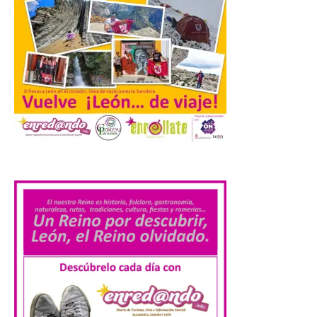
València prepara un
operativo especial de
limpieza en las playas y el
punto de observación para
el eclipse solar del día 12
10 Ago 2026
.
El Ayuntamiento ha
coordinado este refuerzo
con el dispositivo de
seguridad, movilidad,
atención sanitaria y
protección civil previsto ante la elevada
afluencia. . El Ayuntamiento de València ha
dispuesto un operativo extraordinario de
limpieza y recogida de residuos con
motivo […]