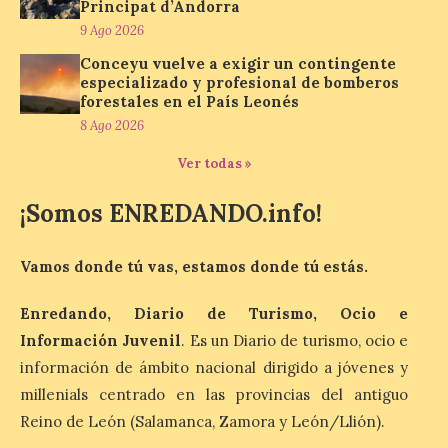
del Bierzo
Principat d’Andorra
9 Ago 2026
10 Ago 2026
Conceyu vuelve a exigir un contingente
especializado y profesional de bomberos
Nicanor Sen reivindica en
forestales en el País Leonés
El Espino el compromiso
8 Ago 2026
del Gobierno de España
con los pueblos y el medio
Ver todas »
rural. Sen destaca la
capacidad de los pequeños municipios
para generar actividad económica, atraer
¡Somos ENREDANDO.info!
visitantes y mantener vivas sus
tradiciones. La feria […]
Vamos donde tú vas, estamos donde tú estás.
Cruz Roja concluye el
Enredando, Diario de Turismo, Ocio e
Gran Premio de La Bañeza
Información Juvenil
. Es un Diario de turismo, ocio e
con 33 atenciones,
información de ámbito nacional dirigido a jóvenes y
incluidos los 10 heridos en
los dos accidentes
millenials centrado en las provincias del antiguo
registrados durante el fin
Reino de León (Salamanca, Zamora y León/Llión).
de semana