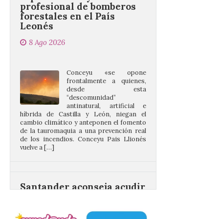
Leonés
8 Ago 2026
Conceyu «se opone
frontalmente a quienes,
desde esta
“descomunidad”
antinatural, artificial e
híbrida de Castilla y León, niegan el
cambio climático y anteponen el fomento
de la tauromaquia a una prevención real
de los incendios. Conceyu Pais Llionés
vuelve a […]
Santander aconseja acudir
a pie o en transporte
público y evitar el
vehículo privado para el
eclipse