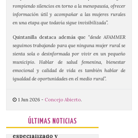
Concurso Internacional de
rompiendo silencios en torno a la menopausia, ofrecer
Composición Coral Sacra
información útil y acompañar a las mujeres rurales
8 Ago 2026
en una etapa que todavía sigue invisibilizada”.
Quintanilla destaca además que
“desde AFAMMER
Este certamen,
promovido por el Instituto
seguimos trabajando para que ninguna mujer rural se
Universitario de Música
Sacra de la Universidad
sienta sola o desinformada por vivir en un pequeño
Pontificia de Salamanca
municipio. Hablar de salud femenina, bienestar
(UPSA), premiará composiciones
inéditas, destinadas a coro, con un
emocional y calidad de vida es también hablar de
premio de 3.000 euros. Las candidaturas
igualdad de oportunidades en el medio rural”.
podrán presentarse hasta el 30 de
noviembre. La Universidad, a […]
1 Jun 2026
-
Concejo Abierto
.
Conceyu vuelve a exigir
un contingente
ÚLTIMAS NOTICIAS
especializado y
profesional de bomberos
forestales en el País