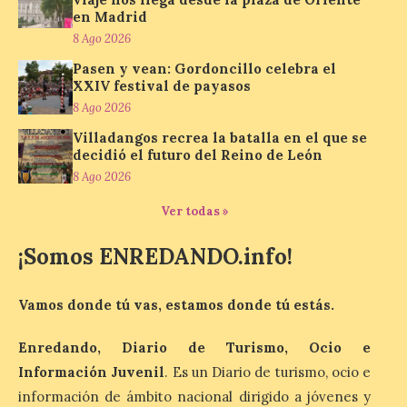
en Madrid
8 Ago 2026
Los minerales y sus usos
Pasen y vean: Gordoncillo celebra el
XXIV festival de payasos
más comunes centran la
nueva exposición del
8 Ago 2026
Museo de la Siderurgia y
Villadangos recrea la batalla en el que se
la Minería de Sabero
decidió el futuro del Reino de León
8 Ago 2026
8 Ago 2026
Ver todas »
La exposición que se
inaugurará el sábado día 8
¡Somos ENREDANDO.info!
de agosto a las doce y
media de la mañana,
durante la ‘Feria de
Vamos donde tú vas, estamos donde tú estás.
minerales, rocas y fósiles de Castilla y
León’, podrá visitarse hasta finales del
mes de noviembre, con […]
Enredando, Diario de Turismo, Ocio e
Información Juvenil
. Es un Diario de turismo, ocio e
información de ámbito nacional dirigido a jóvenes y