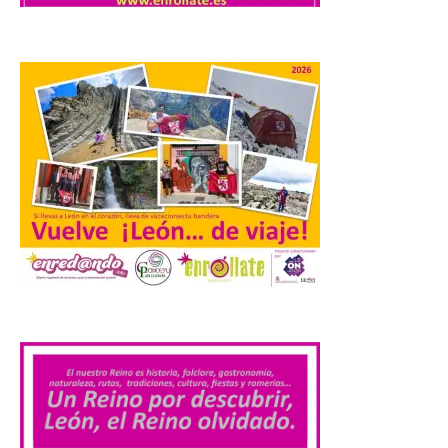
Extremadura cuenta con
uno de los cielos
estrellados con menor
contaminación lumínica
de Europa, un recurso
natural que permite disfrutar de
actividades de astroturismo durante todo
el año. La Dirección General de Turismo
ha puesto en marcha diversas iniciativas
relacionadas […]
Cabárceno prepara tres
enclaves privilegiados
desde los que divisar el
.
eclipse solar del 12 de
agosto
8 Ago 2026
El parque amplía su