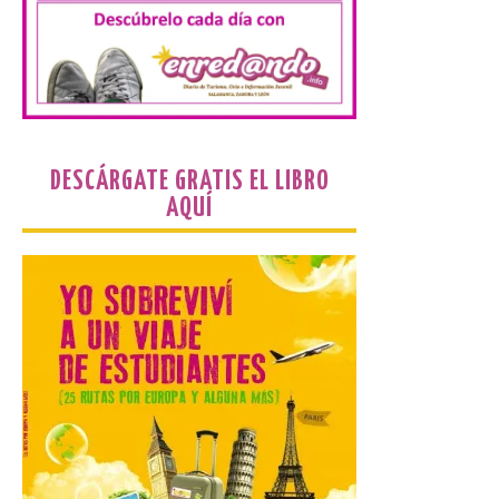
horario y refuerza los
transportes y la
hostelería. En Alto
Campoo continuará la
programación musical de Estación
Sonora. Peña Cabarga, elegido lugar
preferente en la comunidad autónoma,
contará con un dispositivo especial de
seguridad y acceso […]
DESCÁRGATE GRATIS EL LIBRO
AQUÍ
Gijon prohíbe el baño en
San Lorenzo, Poniente y
Arbeyal el día del eclipse a
partir de las 19.00 horas.
8 Ago 2026
Incide en que el eclipse se
verá desde múltiples
puntos de la ciudad, por lo
que no será necesario