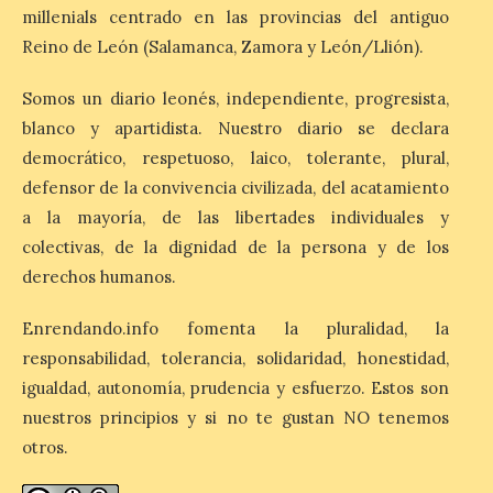
La Bañeza inicia sus
millenials centrado en las provincias del antiguo
fiestas con el pregón a
cargo de Arturo Martínez
Reino de León (Salamanca, Zamora y León/Llión).
Matilla
Somos un diario leonés, independiente, progresista,
8 Ago 2026
blanco y apartidista. Nuestro diario se declara
democrático, respetuoso, laico, tolerante, plural,
El Ayuntamiento de La
defensor de la convivencia civilizada, del acatamiento
Bañeza designa a Arturo
Martínez Matilla como
a la mayoría, de las libertades individuales y
pregonero de las Fiestas
colectivas, de la dignidad de la persona y de los
2026. Tendrá lugar este
sábado 8 de agosto a las 21,00 horas en el
derechos humanos.
teatro municipal de La Bañeza. El
comunicador astorgano Arturo Martínez
Matilla, […]
Enrendando.info fomenta la pluralidad, la
responsabilidad, tolerancia, solidaridad, honestidad,
igualdad, autonomía, prudencia y esfuerzo. Estos son
La I Feria de la Cerveza
nuestros principios y si no te gustan NO tenemos
Artesana de Astorga
otros.
arranca con una gran
acogida del público