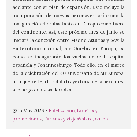
La decimoctava fotografía
adelante con su plan de expansión. Éste incluye la
de León de…viaje nos llega
desde la sede del
incorporación de nuevas aeronaves, así como la
Parlamento Europeo en
inauguración de rutas tanto en Europa como fuera
Estrasburgo.
del continente. Así, este próximo mes de junio se
7 Ago 2026
iniciará la conexión entre Madrid Asturias y Sevilla
en territorio nacional, con Ginebra en Europa, así
como se inaugurarán los vuelos entre la capital
Nueva edición de León de…viaje. Una
iniciativa organizado por la sección
española y Johannesburgo. Todo ello, en el marco
juvenil de la Asociación Enróllate, la
de la celebración del 40 aniversario de Air Europa,
Asociación Conceyu País Llionés y el
Diario de Turismo, Ocio e Información
hito que refleja la sólida trayectoria de la aerolínea
para jóvenes “Enredando.info”. . La
decimoctava fotografía de León de…viaje
a lo largo de estas décadas.
nos […]
15 May 2026
-
Fidelización, tarjetas y
UPL insta a la Junta a
promociones
,
Turismo y viajes
Volare, oh, oh...
.
actuar para salvar el
castillo del Asmesnal, un
BIC en estado de ruina