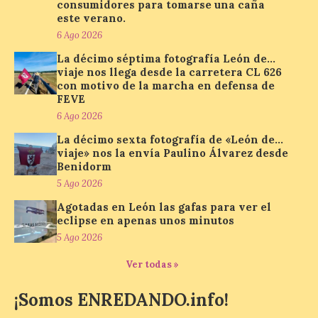
de teatro y música. En el
consumidores para tomarse una caña
Patio Chico está previsto el estreno
este verano.
absoluto de “De indis. Por favor, firme
6 Ago 2026
aquí”, una producción de la compañía
salmantina […]
La décimo séptima fotografía León de…
viaje nos llega desde la carretera CL 626
con motivo de la marcha en defensa de
FEVE
Ciclo “Mujeres en la
6 Ago 2026
Historia y la
Peregrinación”, en
La décimo sexta fotografía de «León de…
Benavides de Órbigo.
viaje» nos la envía Paulino Álvarez desde
Benidorm
7 Ago 2026
5 Ago 2026
Agotadas en León las gafas para ver el
Conferencia de Victorina
eclipse en apenas unos minutos
Alonso, sobre la
5 Ago 2026
peregrinación femenina.
Presentación del Libro
“Va de Monjas”, de José
Ver todas »
Fernando Cornejo. Apertura de una doble
exposición de fotografía. Este viernes, 7
¡Somos ENREDANDO.info!
de agosto, a las 20,00 horas, en el
auditorio de Benavides de […]