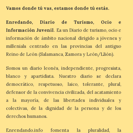
Vamos donde tú vas, estamos donde tú estás.
Food trucks y música en
Enredando, Diario de Turismo, Ocio e
Valencia de Don Juan en
Información Juvenil
. Es un Diario de turismo, ocio e
una nueva edición de
información de ámbito nacional dirigido a jóvenes y
Castle Food 2026
millenials centrado en las provincias del antiguo
7 Ago 2026
Reino de León (Salamanca, Zamora y León/Llión).
Castle Food combina la
Somos un diario leonés, independiente, progresista,
música en directo con
blanco y apartidista. Nuestro diario se declara
food trucks y tiendas de
market esperando atraer
democrático, respetuoso, laico, tolerante, plural,
a miles de personas. La
defensor de la convivencia civilizada, del acatamiento
localidad leonesa de Valencia de Don Juan
sigue adelante con su calendario de
a la mayoría, de las libertades individuales y
eventos veraniegos para este año 2026.
colectivas, de la dignidad de la persona y de los
[…]
derechos humanos.
Enrendando.info fomenta la pluralidad, la
La Comisión actualiza su