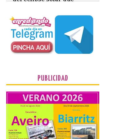
7 Ago 2026
Los materiales ya pueden
recogerse gratuitamente
en la Oficina de
Información Turística de
León e incluyen, además
del programa del evento, una guía
práctica con recomendaciones
elaboradas por especialistas para
observar el eclipse con seguridad León, 7
de agosto de 2026. La programación […]
PUBLICIDAD
El Gobierno de España
lanza un visor web para
localizar y disfrutar del
eclipse solar del 12 de
agosto con seguridad
7 Ago 2026