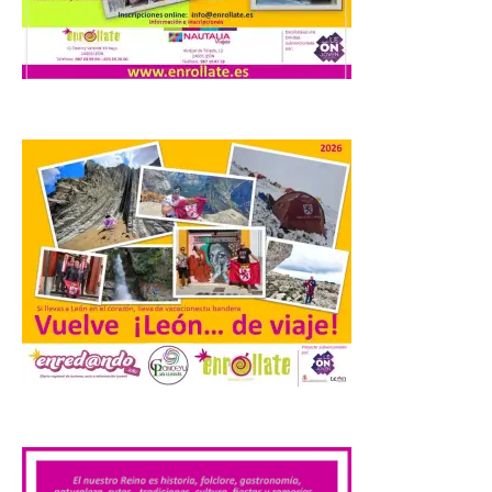
Se trata de un visor web
que permite conocer la
posición exacta del Sol y
así localizar el lugar ideal
para observar el eclipse
solar del 12 de agosto de 2026 sin
obstáculos. El visor es una herramienta a
la […]
El Ayuntamiento de
Zamora recibe a la Banda
de Música tras sus
históricos triunfos en
Kerkrade
7 Ago 2026
.
La agrupación zamorana
ha logrado una Medalla de
Honor con Distinción, el