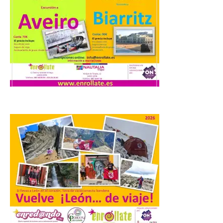
Situación Operativa 1 del
Plan Estatal General de
Emergencias ante los
riesgos potenciales
asociados al eclipse
10 Ago 2026
El dispositivo se refuerza
días antes del eclipse
solar total del 12 de
agosto, que atravesará
España de oeste a este, y
que movilizará a varios millones de
personas para disfrutar de este
acontecimiento histórico. Algunas
comunidades autónomas ya han […]
El Ayuntamiento de
Segovia presenta “Música
para un eclipse”, un