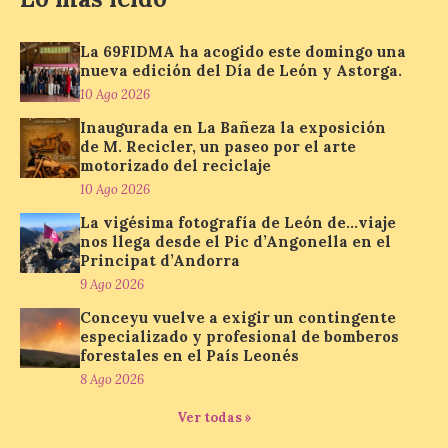
Las visitas guiadas
tendrán lugar todos los
días a las 10:30 y a las 12:30
La 69FIDMA ha acogido este domingo una
horas. No es necesaria
nueva edición del Día de León y Astorga.
inscripción previa para
10 Ago 2026
participar. El Gobierno de Aragón, en
colaboración con la Mancomunidad del
Inaugurada en La Bañeza la exposición
Alto Valle del Aragón y otras entidades […]
de M. Recicler, un paseo por el arte
motorizado del reciclaje
10 Ago 2026
Inaugurada en Samos la
La vigésima fotografía de León de…viaje
muestra Hospitalidad
nos llega desde el Pic d’Angonella en el
monástica
Principat d’Andorra
9 Ago 2026
10 Ago 2026
Conceyu vuelve a exigir un contingente
especializado y profesional de bomberos
Recupera la memoria de
forestales en el País Leonés
los monasterios como
8 Ago 2026
espacios de acogida. La
iniciativa recorrerá cinco
Ver todas »
municipios rurales
vinculados al Camino de Santiago y