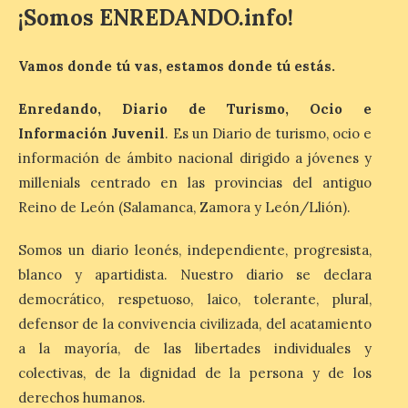
permitirá acercar al público la historia de
¡Somos ENREDANDO.info!
la hospitalidad monástica mediante una
exposición itinerante de acceso libre. El
[…]
Vamos donde tú vas, estamos donde tú estás.
Enredando, Diario de Turismo, Ocio e
El delegado del Gobierno
Información Juvenil
. Es un Diario de turismo, ocio e
participa en la XVII Feria
Agroalimentaria de El
información de ámbito nacional dirigido a jóvenes y
Espino, una cita que pone
millenials centrado en las provincias del antiguo
en valor los productos, la
Reino de León (Salamanca, Zamora y León/Llión).
gastronomía y la artesanía
del Bierzo
Somos un diario leonés, independiente, progresista,
10 Ago 2026
blanco y apartidista. Nuestro diario se declara
democrático, respetuoso, laico, tolerante, plural,
Nicanor Sen reivindica en
defensor de la convivencia civilizada, del acatamiento
El Espino el compromiso
a la mayoría, de las libertades individuales y
del Gobierno de España
con los pueblos y el medio
colectivas, de la dignidad de la persona y de los
rural. Sen destaca la
derechos humanos.
capacidad de los pequeños municipios