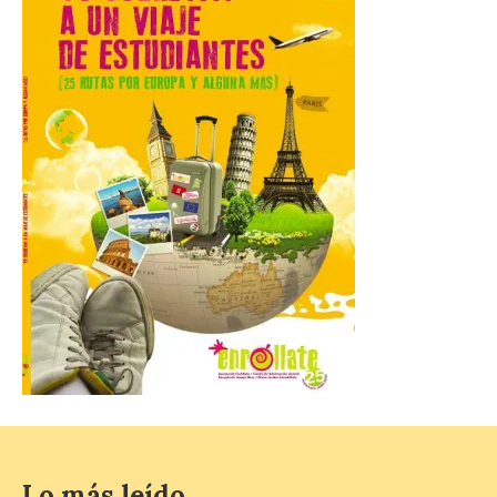
El Ayuntamiento ha
coordinado este refuerzo
con el dispositivo de
seguridad, movilidad,
atención sanitaria y
protección civil previsto ante la elevada
afluencia. . El Ayuntamiento de València ha
dispuesto un operativo extraordinario de
limpieza y recogida de residuos con
motivo […]
El Monasterio de Santa
María de Iguácel ofrece
visitas guiadas gratuitas
al durante el mes de
agosto
10 Ago 2026
Lo más leído