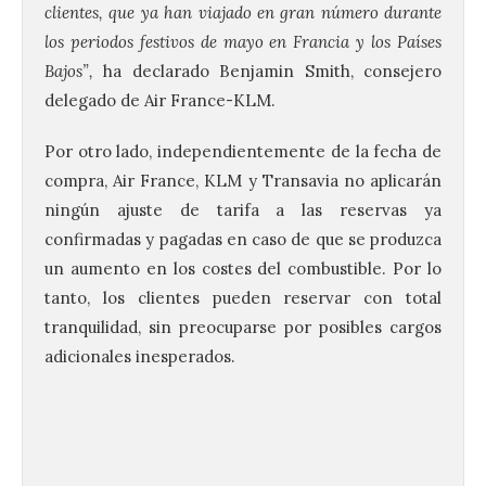
clientes, que ya han viajado en gran número durante
los periodos festivos de mayo en Francia y los Países
Bajos”,
ha declarado Benjamin Smith, consejero
delegado de Air France-KLM.
Por otro lado, independientemente de la fecha de
El alumnado de FP crece
compra, Air France, KLM y Transavia no aplicarán
un 2,5% hasta superar los
1,2 millones de
ningún ajuste de tarifa a las reservas ya
matriculados y marca un
confirmadas y pagadas en caso de que se produzca
nuevo récord
un aumento en los costes del combustible. Por lo
10 Ago 2026
tanto, los clientes pueden reservar con total
tranquilidad, sin preocuparse por posibles cargos
adicionales inesperados.
El Ministerio publica la
Estadística de las
Enseñanzas no
universitarias. Datos
avance 2025-2026 con las
cifras actualizadas del curso escolar
recién finalizado. El Grado Básico crece