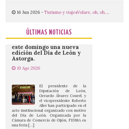
un 2,1%, el Grado Medio un 2,7%, el Grado
Superior un 2,3% y los cursos […]
16 Jun 2026
-
Turismo y viajes
Volare, oh, oh...
.
La 69FIDMA ha acogido
ÚLTIMAS NOTICIAS
este domingo una nueva
edición del Día de León y
Astorga.
10 Ago 2026
El presidente de la
Diputación de León,
Gerardo Álvarez Courel, y
el vicepresidente Roberto
Aller han participado en el
acto institucional organizado con motivo
del Día de León. Organizada por la
Cámara de Comercio de Gijón, FIDMA es
una feria […]