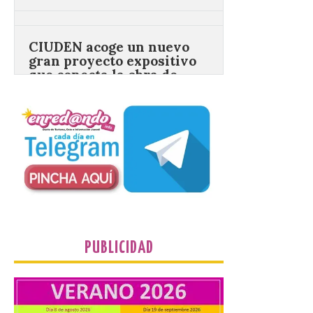
CIUDEN acoge un nuevo
gran proyecto expositivo
que conecta la obra de
Eduardo Chillida con el
patrimonio industrial
10 Ago 2026
La Térmica Cultural
albergará hasta el 10 de
enero de 2027 la muestra
‘Eduardo Chillida. Pensar
con las manos’, formada
por 125 piezas de una de las figuras
esenciales del arte contemporáneo.
Hierro, vacío y memoria industrial
marcan esta exposición […]
PUBLICIDAD
Protección Civil activa la
fase de Preemergencia en