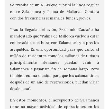
Se trataba de un A-319 que cubrirá la línea regular
entre Salamanca y Palma de Mallorca. Contará
con dos frecuencias semanales, lunes y jueves.
Tras la llegada del avión, Fernando Castaño ha
manifestado que “Palma de Mallorca vuelve a estar
La UPSA impulsa la
conectada a una hora con Salamanca y a precios
creación musical con el I
asequibles. Es una oportunidad para que tanto el
Concurso Internacional de
millón de residentes como los millones de turistas
Composición Coral Sacra
principalmente alemanes puedan venir a
8 Ago 2026
Salamanca a pasar un fin de semana largo. Pero
también es una ocasión para que los salamantinos,
Este certamen,
después de un año de restricciones, puedan viajar
promovido por el Instituto
desde casa”.
Universitario de Música
Sacra de la Universidad
Pontificia de Salamanca
En estos momentos, el aeropuerto de Salamanca
(UPSA), premiará composiciones
inéditas, destinadas a coro, con un
tiene su mayor actividad de operaciones en los