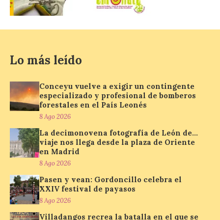
8 Ago 2026
Nueva edición de León
de…viaje. Una iniciativa
organizado por la sección
Lo más leído
juvenil de la Asociación
Enróllate, la Asociación
Conceyu País Llionés y el Diario de
Turismo, Ocio e Información para
Conceyu vuelve a exigir un contingente
jóvenes “Enredando.info”. Pilar Aller Aller
especializado y profesional de bomberos
nos envía la décimo […]
forestales en el País Leonés
8 Ago 2026
La decimonovena fotografía de León de…
Los minerales y sus usos
viaje nos llega desde la plaza de Oriente
más comunes centran la
en Madrid
nueva exposición del
8 Ago 2026
Museo de la Siderurgia y
la Minería de Sabero
Pasen y vean: Gordoncillo celebra el
XXIV festival de payasos
8 Ago 2026
8 Ago 2026
Villadangos recrea la batalla en el que se