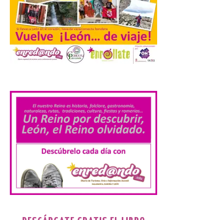
Cabárceno prepara tres
enclaves privilegiados
desde los que divisar el
eclipse solar del 12 de
agosto
8 Ago 2026
.
El parque amplía su
horario y refuerza los
transportes y la
hostelería. En Alto
Campoo continuará la
programación musical de Estación
Sonora. Peña Cabarga, elegido lugar
preferente en la comunidad autónoma,
contará con un dispositivo especial de
seguridad y acceso […]
Gijon prohíbe el baño en