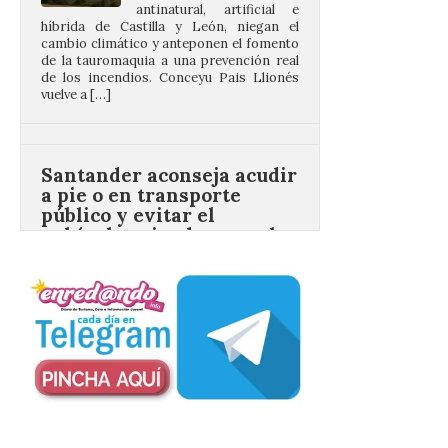
de los incendios. Conceyu Pais Llionés
vuelve a […]
Santander aconseja acudir
a pie o en transporte
público y evitar el
vehículo privado para el
eclipse
8 Ago 2026
El TUS cuenta con líneas
que llegan a la zona en
puntos como el faro de
Cabo Mayor, Cueto,
Corbanera o Ciriego y
reforzará la movilidad con un servicio
especial de lanzaderas desde el PCTCAN
a Ciriego. El Ayuntamiento de […]