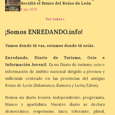
decidió el futuro del Reino de León
La exposición que se
inaugurará el sábado día 8
8 Ago 2026
de agosto a las doce y
media de la mañana,
Ver todas »
durante la ‘Feria de
minerales, rocas y fósiles de Castilla y
León’, podrá visitarse hasta finales del
¡Somos ENREDANDO.info!
mes de noviembre, con […]
Vamos donde tú vas, estamos donde tú estás.
La Bañeza inicia sus
Enredando, Diario de Turismo, Ocio e
fiestas con el pregón a
cargo de Arturo Martínez
Información Juvenil
. Es un Diario de turismo, ocio e
Matilla
información de ámbito nacional dirigido a jóvenes y
millenials centrado en las provincias del antiguo
8 Ago 2026
Reino de León (Salamanca, Zamora y León/Llión).
El Ayuntamiento de La
Somos un diario leonés, independiente, progresista,
Bañeza designa a Arturo
Martínez Matilla como
blanco y apartidista. Nuestro diario se declara
pregonero de las Fiestas
democrático, respetuoso, laico, tolerante, plural,
2026. Tendrá lugar este