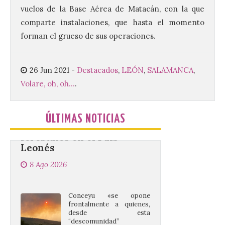
premio de 3.000 euros. Las candidaturas
vuelos de la Base Aérea de Matacán, con la que
podrán presentarse hasta el 30 de
noviembre. La Universidad, a […]
comparte instalaciones, que hasta el momento
forman el grueso de sus operaciones.
Conceyu vuelve a exigir
un contingente
26 Jun 2021
-
Destacados
,
LEÓN
,
SALAMANCA
,
especializado y
Volare, oh, oh...
.
profesional de bomberos
forestales en el País
Leonés
ÚLTIMAS NOTICIAS
8 Ago 2026
Conceyu «se opone
frontalmente a quienes,
desde esta
“descomunidad”
antinatural, artificial e
híbrida de Castilla y León, niegan el
cambio climático y anteponen el fomento
de la tauromaquia a una prevención real