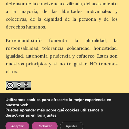
sábado 8 de agosto a las 21,00 horas en el
defensor de la convivencia civilizada, del acatamiento
teatro municipal de La Bañeza. El
a la mayoría, de las libertades individuales y
comunicador astorgano Arturo Martínez
Matilla, […]
colectivas, de la dignidad de la persona y de los
derechos humanos.
La I Feria de la Cerveza
Enrendando.info fomenta la pluralidad, la
Artesana de Astorga
responsabilidad, tolerancia, solidaridad, honestidad,
arranca con una gran
acogida del público
igualdad, autonomía, prudencia y esfuerzo. Estos son
nuestros principios y si no te gustan NO tenemos
8 Ago 2026
otros.
La inauguración contó
con la presencia del
alcalde de Astorga, José
enredando.info está bajo
licencia de Creative Commons
Luis Nieto, que se acercó
Utilizamos cookies para ofrecerte la mejor experiencia en
hasta la feria acompañado
Reconocimiento-CompartirIgual 4.0 Internacional
.
nuestra web.
por el organizador de la iniciativa, Isaac
Puedes aprender más sobre qué cookies utilizamos o
Cancillo Carro. Astorga, 8 de agosto de
desactivarlas en los
ajustes
.
2026. — La I Feria de […]
Aceptar
Rechazar
Ajustes