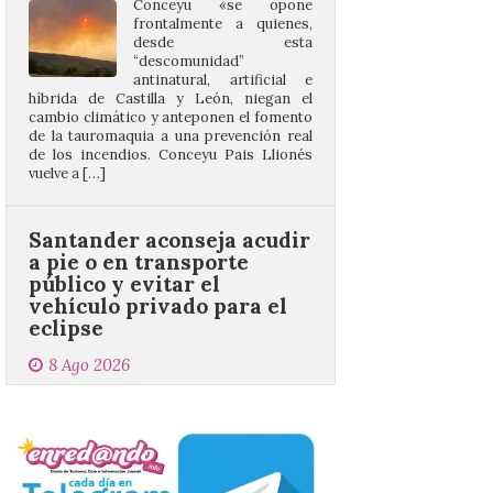
“descomunidad”
antinatural, artificial e
híbrida de Castilla y León, niegan el
cambio climático y anteponen el fomento
de la tauromaquia a una prevención real
de los incendios. Conceyu Pais Llionés
vuelve a […]
Santander aconseja acudir
a pie o en transporte
público y evitar el
vehículo privado para el
eclipse
8 Ago 2026
El TUS cuenta con líneas
que llegan a la zona en
puntos como el faro de
Cabo Mayor, Cueto,
Corbanera o Ciriego y
reforzará la movilidad con un servicio
especial de lanzaderas desde el PCTCAN
a Ciriego. El Ayuntamiento de […]