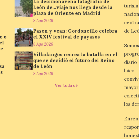
La decimonovena fotografía de
turis
León de…viaje nos llega desde la
plaza de Oriente en Madrid
nacio
8 Ago 2026
centra
Pasen y vean: Gordoncillo celebra
de Leó
e o
el XXIV festival de payasos
el
8 Ago 2026
Somos
se
progre
Villadangos recrea la batalla en el
que se decidió el futuro del Reino
diario
sa
de León
laico
as
8 Ago 2026
conviv
Ver todas »
mayor
colect
los de
Enren
respo
honest