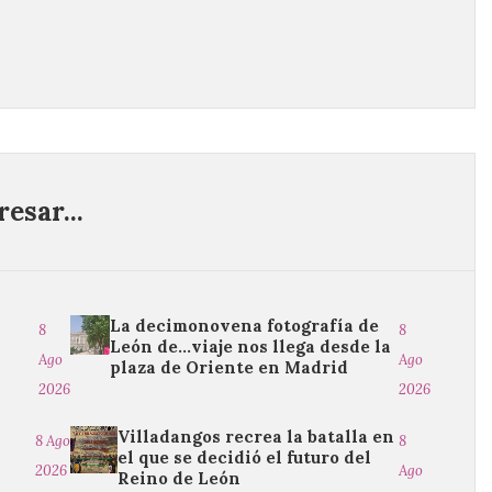
esar...
La decimonovena fotografía de
8
8
León de…viaje nos llega desde la
Ago
Ago
plaza de Oriente en Madrid
2026
2026
Villadangos recrea la batalla en
8 Ago
8
el que se decidió el futuro del
2026
Ago
Reino de León