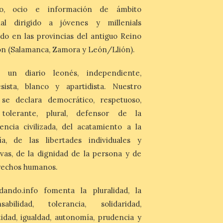
cargo de Arturo Martínez
mo, ocio e información de ámbito
Matilla
nal dirigido a jóvenes y millenials
8 Ago 2026
do en las provincias del antiguo Reino
n (Salamanca, Zamora y León/Llión).
El Ayuntamiento de La
Bañeza designa a Arturo
Martínez Matilla como
 un diario leonés, independiente,
pregonero de las Fiestas
2026. Tendrá lugar este
sista, blanco y apartidista. Nuestro
sábado 8 de agosto a las 21,00 horas en el
 se declara democrático, respetuoso,
teatro municipal de La Bañeza. El
comunicador astorgano Arturo Martínez
, tolerante, plural, defensor de la
Matilla, […]
encia civilizada, del acatamiento a la
ía, de las libertades individuales y
La I Feria de la Cerveza
ivas, de la dignidad de la persona y de
Artesana de Astorga
rechos humanos.
arranca con una gran
acogida del público
dando.info fomenta la pluralidad, la
8 Ago 2026
nsabilidad, tolerancia, solidaridad,
La inauguración contó
idad, igualdad, autonomía, prudencia y
con la presencia del