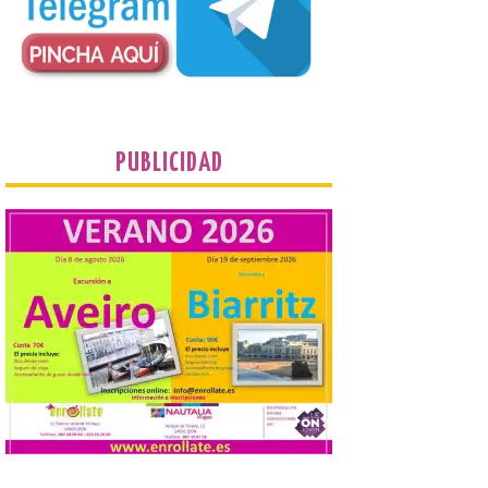
Turismo de Extremadura
impulsa nuevas
iniciativas relacionadas
con el trío de eclipses para
afianzar a Extremadura
como referente en
PUBLICIDAD
astroturismo
8 Ago 2026
Extremadura cuenta con
uno de los cielos
estrellados con menor
contaminación lumínica
de Europa, un recurso
natural que permite disfrutar de
actividades de astroturismo durante todo
el año. La Dirección General de Turismo
ha puesto en marcha diversas iniciativas
relacionadas […]
Cabárceno prepara tres