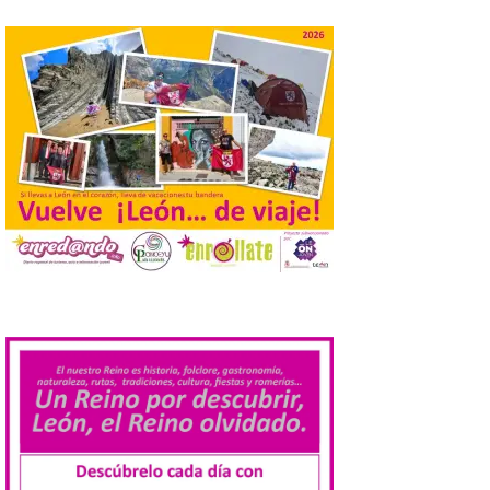
enclaves privilegiados
desde los que divisar el
eclipse solar del 12 de
agosto
8 Ago 2026
El parque amplía su
horario y refuerza los
transportes y la
hostelería. En Alto
Campoo continuará la
programación musical de Estación
Sonora. Peña Cabarga, elegido lugar
preferente en la comunidad autónoma,
.
contará con un dispositivo especial de
seguridad y acceso […]
Gijon prohíbe el baño en
San Lorenzo, Poniente y
Arbeyal el día del eclipse a
partir de las 19.00 horas.
8 Ago 2026