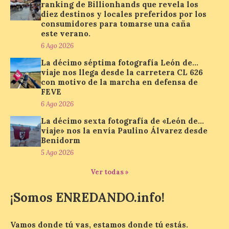
ranking de Billionhands que revela los
junto al control de firmas
y, como novedad, en el
diez destinos y locales preferidos por los
Leaders Lounge, dos espacios exclusivos
consumidores para tomarse una caña
para los ciclistas. El recorrido de La
este verano.
Vuelta discurrirá junto a 17 […]
6 Ago 2026
La décimo séptima fotografía León de…
viaje nos llega desde la carretera CL 626
Última llamada: Eclipse
con motivo de la marcha en defensa de
total del 12 de agosto.
FEVE
Dónde alojarse y a qué
6 Ago 2026
precio
La décimo sexta fotografía de «León de…
7 Ago 2026
viaje» nos la envía Paulino Álvarez desde
Benidorm
5 Ago 2026
León es la provincia más
económica (116€/noche),
Ver todas »
pero también una de las
más agotadas: solo un 4%
¡Somos ENREDANDO.info!
de alojamientos libres.
Zamora, Palencia y Álava son las
provincias con menos margen: apenas un
1% de los alojamientos siguen libres para
Vamos donde tú vas, estamos donde tú estás.