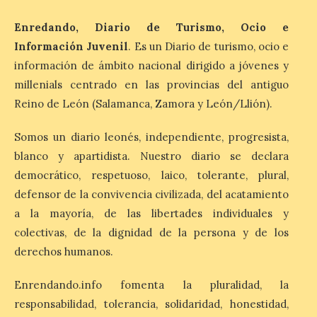
esas […]
Enredando, Diario de Turismo, Ocio e
Información Juvenil
. Es un Diario de turismo, ocio e
El eclipse genera un boom
información de ámbito nacional dirigido a jóvenes y
de reservas hoteleras y
precios desorbitados,
millenials centrado en las provincias del antiguo
según SiteMinder
Reino de León (Salamanca, Zamora y León/Llión).
7 Ago 2026
Somos un diario leonés, independiente, progresista,
blanco y apartidista. Nuestro diario se declara
Asturias lidera el impacto
democrático, respetuoso, laico, tolerante, plural,
del fenómeno, con el
mayor aumento en
defensor de la convivencia civilizada, del acatamiento
reservas, precios y
a la mayoría, de las libertades individuales y
antelación de compra. El
auge de la demanda redefine la
colectivas, de la dignidad de la persona y de los
planificación: reservas más anticipadas y
derechos humanos.
estancias más breves en torno al evento.
Madrid, 7 agosto de […]
Enrendando.info fomenta la pluralidad, la
responsabilidad, tolerancia, solidaridad, honestidad,