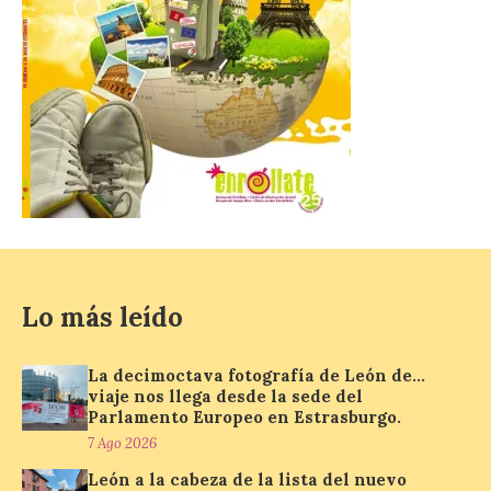
7 Ago 2026
Se trata de un visor web
que permite conocer la
posición exacta del Sol y
así localizar el lugar ideal
para observar el eclipse
solar del 12 de agosto de 2026 sin
obstáculos. El visor es una herramienta a
la […]
Paradores renueva su
Lo más leído
compromiso con La Vuelta
como patrocinador oficial
La decimoctava fotografía de León de…
7 Ago 2026
viaje nos llega desde la sede del
Parlamento Europeo en Estrasburgo.
7 Ago 2026
La cadena hotelera pública
volverá a estar presente
León a la cabeza de la lista del nuevo
en la zona de descanso