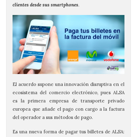
clientes desde sus smartphones
.
Vuelve la tradicional Feria
de Dulces del Convento a
Gradefes
El acuerdo supone una innovación disruptiva en el
7 Ago 2026
ecosistema del comercio electrónico, pues ALSA
es la primera empresa de transporte privado
europea que añade el pago con cargo a la factura
Tendrá lugar el 9 de
agosto en los aledaños del
del operador a sus métodos de pago.
monasterio cisterciense
de Santa María la Real de
Gradefes. Una cita
Es una nueva forma de pagar tus billetes de ALSA:
imprescindible para disfrutar de los