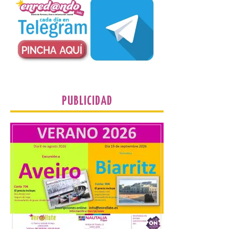
La Universidad de León
distribuye folletos con la
programación del evento
del eclipse solar que
organiza con la ESA y el
Ayuntamiento
7 Ago 2026
PUBLICIDAD
Los materiales ya pueden
recogerse gratuitamente
en la Oficina de
Información Turística de
León e incluyen, además
del programa del evento, una guía
práctica con recomendaciones
elaboradas por especialistas para
observar el eclipse con seguridad León, 7
de agosto de 2026. La programación […]