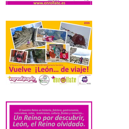
Laciana comienza su
programación para
disfrutar el eclipse total
del 12 de agosto
7 Ago 2026
Durante los días 1 y 2 de
agosto, tanto el público
infantil como el adulto
pudo disfrutar de un
planetario que se instaló
en el polideportivo municipal, con pases
de mañana dedicados preferentemente al
público infantil y, el resto del […]
.
Más de 200.000 jóvenes
nacidos en 2008 ya han
solicitado el Bono Cultural
Joven 2026 en su primer