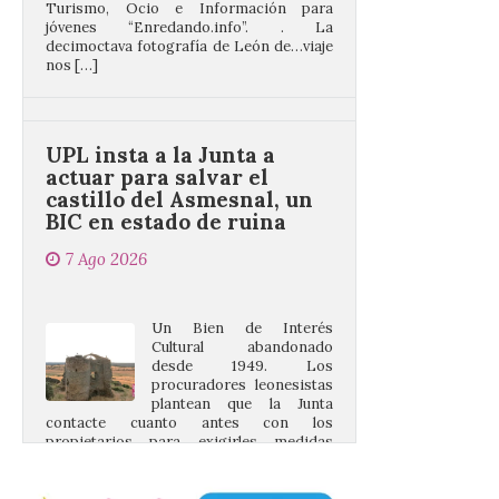
decimoctava fotografía de León de…viaje
nos […]
UPL insta a la Junta a
actuar para salvar el
castillo del Asmesnal, un
BIC en estado de ruina
7 Ago 2026
Un Bien de Interés
Cultural abandonado
desde 1949. Los
procuradores leonesistas
plantean que la Junta
contacte cuanto antes con los
propietarios para exigirles medidas
inmediatas que frenen el deterioro y el
riesgo de colapso. Los procuradores de
Unión del Pueblo […]