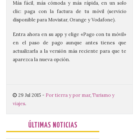
Más fácil, más cómoda y más rápida, en un solo
mejores dulces conventuales, tradición,
cultura y un ambiente único. El
clic: paga con la factura de tu móvil (servicio
Ayuntamiento de Gradefes, intentando
disponible para Movistar, Orange y Vodafone).
[…]
Entra ahora en su app y elige «Pago con tu móvil»
en el paso de pago aunque antes tienes que
La decimoctava fotografía
de León de…viaje nos llega
actualizarla a la versión más reciente para que te
desde la sede del
aparezca la nueva opción.
Parlamento Europeo en
Estrasburgo.
7 Ago 2026
29 Jul 2015
-
Por tierra y por mar
,
Turismo y
Nueva edición de León
viajes
.
de…viaje. Una iniciativa
organizado por la sección
juvenil de la Asociación
Enróllate, la Asociación
ÚLTIMAS NOTICIAS
Conceyu País Llionés y el Diario de
Turismo, Ocio e Información para
jóvenes “Enredando.info”. . La