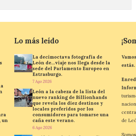
Lo más leído
¡So
La decimoctava fotografía de
Vamos
s
León de…viaje nos llega desde la
estás.
sede del Parlamento Europeo en
Estrasburgo.
Enred
7 Ago 2026
la
Infor
n
León a la cabeza de la lista del
turis
nuevo ranking de Billionhands
que revela los diez destinos y
nacio
locales preferidos por los
centra
ara
consumidores para tomarse una
, un
caña este verano.
de Leó
6 Ago 2026
Somos