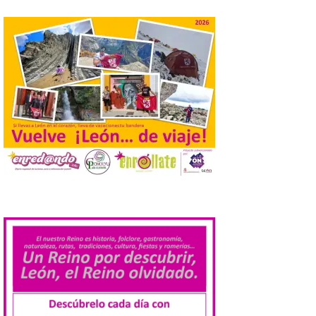
práctica con recomendaciones
elaboradas por especialistas para
observar el eclipse con seguridad León, 7
de agosto de 2026. La programación […]
Laciana comienza su
programación para
disfrutar el eclipse total
del 12 de agosto
7 Ago 2026
Durante los días 1 y 2 de
agosto, tanto el público
.
infantil como el adulto
pudo disfrutar de un
planetario que se instaló
en el polideportivo municipal, con pases
de mañana dedicados preferentemente al
público infantil y, el resto del […]
Más de 200.000 jóvenes