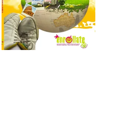
7 Ago 2026
Se trata de un visor web
que permite conocer la
posición exacta del Sol y
así localizar el lugar ideal
para observar el eclipse
solar del 12 de agosto de 2026 sin
obstáculos. El visor es una herramienta a
la […]
Paradores renueva su
compromiso con La Vuelta
como patrocinador oficial
7 Ago 2026
La cadena hotelera pública
volverá a estar presente
en la zona de descanso
junto al control de firmas
y, como novedad, en el
Leaders Lounge, dos espacios exclusivos
para los ciclistas. El recorrido de La
Vuelta discurrirá junto a 17 […]