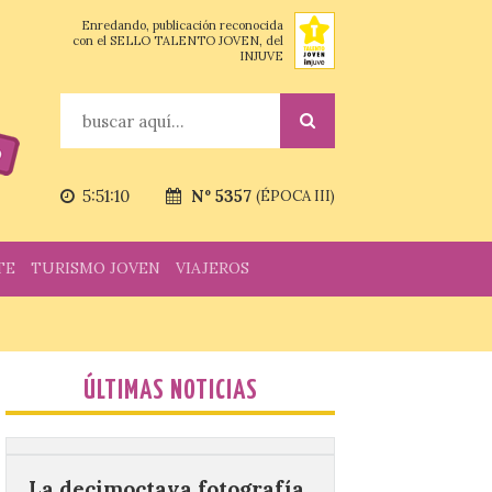
Enredando, publicación reconocida
con el SELLO TALENTO JOVEN, del
INJUVE
Vuelve la tradicional Feria
de Dulces del Convento a
Gradefes
Buscar
7 Ago 2026
5:51:11
Nº 5357
Tendrá lugar el 9 de
(ÉPOCA III)
agosto en los aledaños del
monasterio cisterciense
de Santa María la Real de
TE
TURISMO JOVEN
VIAJEROS
Gradefes. Una cita
imprescindible para disfrutar de los
mejores dulces conventuales, tradición,
cultura y un ambiente único. El
Ayuntamiento de Gradefes, intentando
[…]
ÚLTIMAS NOTICIAS
La decimoctava fotografía
de León de…viaje nos llega
desde la sede del