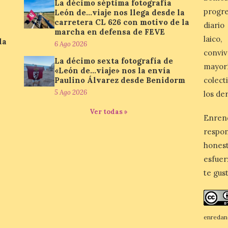
La décimo séptima fotografía
progre
León de…viaje nos llega desde la
carretera CL 626 con motivo de la
diario
marcha en defensa de FEVE
laico
la
6 Ago 2026
conviv
La décimo sexta fotografía de
mayor
«León de…viaje» nos la envía
Paulino Álvarez desde Benidorm
colect
5 Ago 2026
los de
Ver todas »
Enren
respo
honest
esfuer
te gus
enredan