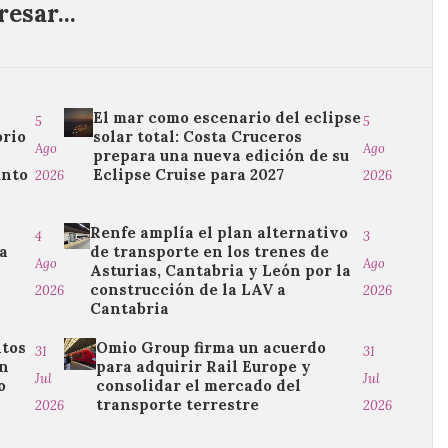
esar...
El mar como escenario del eclipse
5
5
orio
solar total: Costa Cruceros
Ago
Ago
l
prepara una nueva edición de su
unto
Eclipse Cruise para 2027
2026
2026
Renfe amplía el plan alternativo
4
3
la
de transporte en los trenes de
Ago
Ago
Asturias, Cantabria y León por la
construcción de la LAV a
2026
2026
Cantabria
ntos
Omio Group firma un acuerdo
31
31
ón
para adquirir Rail Europe y
Jul
Jul
o
consolidar el mercado del
transporte terrestre
2026
2026