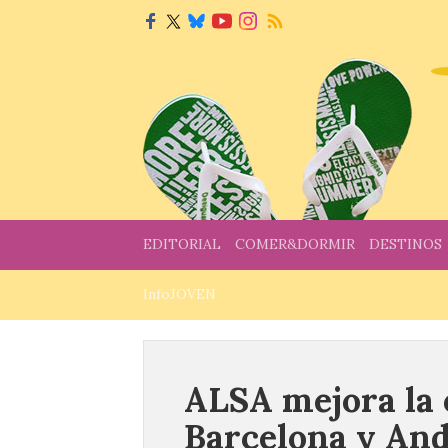
EDITORIAL
COMER&DORMIR
DESTINOS
InfoJOVEN
ALSA mejora la o
Barcelona y An