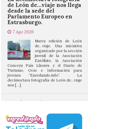
Parlamento Europeo en
Estrasburgo.
7 Ago 2026
Nueva edición de León
de…viaje. Una iniciativa
organizado por la sección
juvenil de la Asociación
Enróllate, la Asociación
Conceyu País Llionés y el Diario de
Turismo, Ocio e Información para
jóvenes “Enredando.info”. . La
decimoctava fotografía de León de…viaje
nos […]
UPL insta a la Junta a
actuar para salvar el
castillo del Asmesnal, un
BIC en estado de ruina
7 Ago 2026
Un Bien de Interés
Cultural abandonado