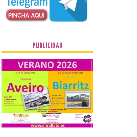
desde 1949. Los
procuradores leonesistas
plantean que la Junta
contacte cuanto antes con los
propietarios para exigirles medidas
inmediatas que frenen el deterioro y el
riesgo de colapso. Los procuradores de
Unión del Pueblo […]
PUBLICIDAD
La Universidad de León
distribuye folletos con la
programación del evento
del eclipse solar que
organiza con la ESA y el
Ayuntamiento
7 Ago 2026
Los materiales ya pueden
recogerse gratuitamente
en la Oficina de
Información Turística de
León e incluyen, además
del programa del evento, una guía