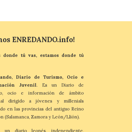
Última llamada: Eclipse
total del 12 de agosto.
Dónde alojarse y a qué
precio
mos ENREDANDO.info!
7 Ago 2026
León es la provincia más
 donde tú vas, estamos donde tú
económica (116€/noche),
pero también una de las
más agotadas: solo un 4%
de alojamientos libres.
ando, Diario de Turismo, Ocio e
Zamora, Palencia y Álava son las
provincias con menos margen: apenas un
mación Juvenil
. Es un Diario de
1% de los alojamientos siguen libres para
mo, ocio e información de ámbito
esas […]
nal dirigido a jóvenes y millenials
do en las provincias del antiguo Reino
El eclipse genera un boom
de reservas hoteleras y
n (Salamanca, Zamora y León/Llión).
precios desorbitados,
según SiteMinder
 un diario leonés, independiente,