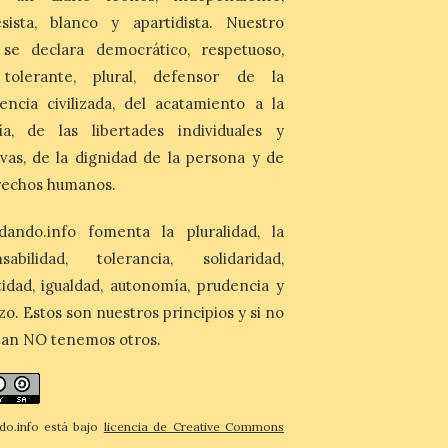
7 Ago 2026
sista, blanco y apartidista. Nuestro
 se declara democrático, respetuoso,
Asturias lidera el impacto
del fenómeno, con el
, tolerante, plural, defensor de la
mayor aumento en
encia civilizada, del acatamiento a la
reservas, precios y
antelación de compra. El
ía, de las libertades individuales y
auge de la demanda redefine la
planificación: reservas más anticipadas y
ivas, de la dignidad de la persona y de
estancias más breves en torno al evento.
rechos humanos.
Madrid, 7 agosto de […]
dando.info fomenta la pluralidad, la
nsabilidad, tolerancia, solidaridad,
idad, igualdad, autonomía, prudencia y
zo. Estos son nuestros principios y si no
tan NO tenemos otros.
do.info está bajo
licencia de Creative Commons