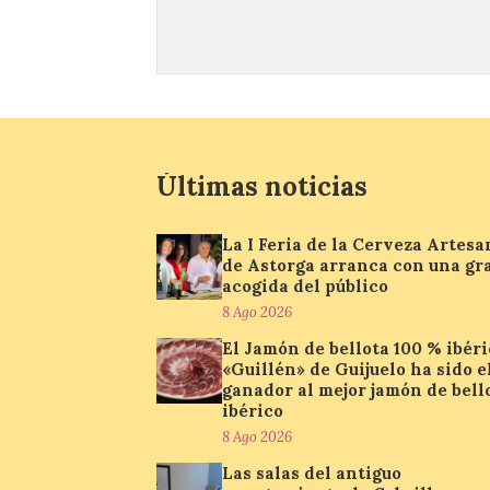
Últimas noticias
La I Feria de la Cerveza Artesa
de Astorga arranca con una gr
acogida del público
8 Ago 2026
El Jamón de bellota 100 % ibér
«Guillén» de Guijuelo ha sido e
ganador al mejor jamón de bell
ibérico
8 Ago 2026
Las salas del antiguo