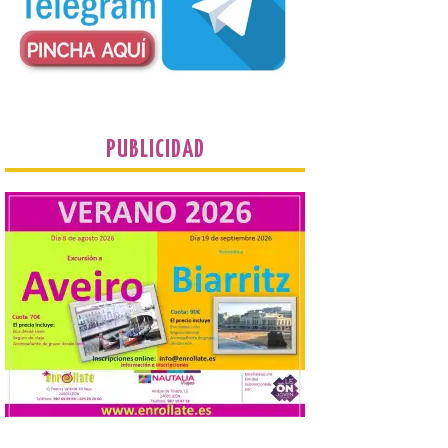
fascinaban a este autor de talla
internacional como las múltiples técnicas
que usó y sus sólidos vínculos con la
Montaña Occidental. […]
Más de 10.000 personas
han visitado las
PUBLICIDAD
exposiciones ‘Alma de
América. Arte y mito
precolombino’ y ‘Mundus
Novus’ en la Sala de San
Eloy
8 Ago 2026
Ambas exposiciones se
podrán visitar hasta el 30
de agosto y la entrada es
gratuita. El horario de
apertura es de martes a
domingo, de 11:30 a 13:30 horas y de 18:00
a 21:00 horas. La Sala de San Eloy […]