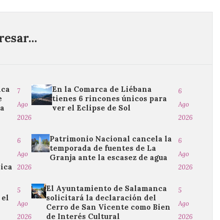
esar...
ica
En la Comarca de Liébana
7
6
e
tienes 6 rincones únicos para
Ago
Ago
da
ver el Eclipse de Sol
2026
2026
Patrimonio Nacional cancela la
6
6
temporada de fuentes de La
Ago
Ago
Granja ante la escasez de agua
sica
2026
2026
El Ayuntamiento de Salamanca
5
5
 el
solicitará la declaración del
Ago
Ago
Cerro de San Vicente como Bien
de Interés Cultural
2026
2026