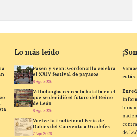
Lo más leído
¡So
na
Pasen y vean: Gordoncillo celebra
Vamos
an
el XXIV festival de payasos
estás.
8 Ago 2026
Enred
Villadangos recrea la batalla en el
ico
que se decidió el futuro del Reino
Infor
l
de León
turis
ota
8 Ago 2026
nacio
Vuelve la tradicional Feria de
centra
Dulces del Convento a Gradefes
de Leó
7 Ago 2026