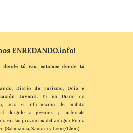
recogerse gratuitamente
en la Oficina de
Información Turística de
León e incluyen, además
del programa del evento, una guía
práctica con recomendaciones
elaboradas por especialistas para
observar el eclipse con seguridad León, 7
de agosto de 2026. La programación […]
mos ENREDANDO.info!
 donde tú vas, estamos donde tú
ando, Diario de Turismo, Ocio e
mación Juvenil
. Es un Diario de
mo, ocio e información de ámbito
nal dirigido a jóvenes y millenials
do en las provincias del antiguo Reino
n (Salamanca, Zamora y León/Llión).