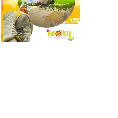
La decimoctava fotografía
de León de…viaje nos llega
desde la sede del
Parlamento Europeo en
Estrasburgo.
7 Ago 2026
Nueva edición de León
de…viaje. Una iniciativa
organizado por la sección
juvenil de la Asociación
Enróllate, la Asociación
Conceyu País Llionés y el Diario de
Turismo, Ocio e Información para
jóvenes “Enredando.info”. . La
decimoctava fotografía de León de…viaje
nos […]
UPL insta a la Junta a
actuar para salvar el
castillo del Asmesnal, un
BIC en estado de ruina