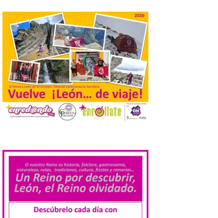
Pasen y vean: Gordoncillo
celebra el XXIV festival de
payasos
8 Ago 2026
La información en la web
del Ayuntamiento sobre
este evento es del año
2022 y la de su página de
turismo de 2025 La firme
apuesta cultural que en las últimas
décadas viene desarrollando Gordoncillo,
tiene un momento culminante en […]
.
Villadangos recrea la
batalla en el que se
decidió el futuro del Reino
de León
8 Ago 2026
Una de las novedades de