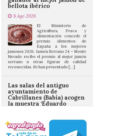
El Ministerio de
Agricultura, Pesca y
Alimentación concede el
premio Alimentos de
España a los mejores
jamones 2026. Jamón Serrano 24 – Monte
Nevado recibe el premio al mejor jamón
serrano u otras figuras de calidad
reconocidas. Se han presentado […]
Las salas del antiguo
ayuntamiento de
Cabrillanes (Babia) acogen
la muestra ‘Eduardo
Arroyo en la colección del
ILC’
8 Ago 2026
La muestra, que podrá
contemplarse hasta el
próximo 4 de octubre,
plantea tanto los temas
que más preocupaban y