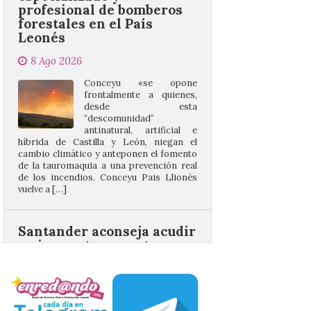
8 Ago 2026
Conceyu «se opone
frontalmente a quienes,
desde esta
“descomunidad”
antinatural, artificial e
híbrida de Castilla y León, niegan el
cambio climático y anteponen el fomento
de la tauromaquia a una prevención real
de los incendios. Conceyu Pais Llionés
vuelve a […]
Santander aconseja acudir
a pie o en transporte
público y evitar el
vehículo privado para el
eclipse
8 Ago 2026
El TUS cuenta con líneas
que llegan a la zona en
puntos como el faro de