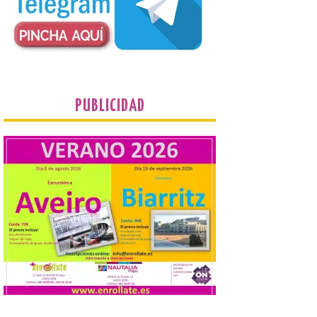
Cabo Mayor, Cueto,
Corbanera o Ciriego y
reforzará la movilidad con un servicio
especial de lanzaderas desde el PCTCAN
a Ciriego. El Ayuntamiento de […]
Turismo de Extremadura
PUBLICIDAD
impulsa nuevas
iniciativas relacionadas
con el trío de eclipses para
afianzar a Extremadura
como referente en
astroturismo
8 Ago 2026
Extremadura cuenta con
uno de los cielos
estrellados con menor
contaminación lumínica
de Europa, un recurso
natural que permite disfrutar de
actividades de astroturismo durante todo
el año. La Dirección General de Turismo