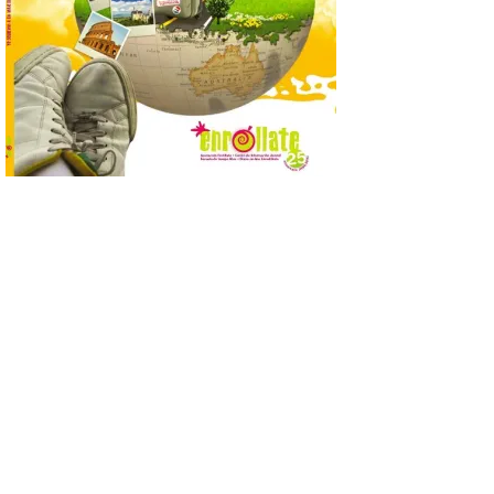
de…viaje. Una iniciativa
organizado por la sección
juvenil de la Asociación
Enróllate, la Asociación
Conceyu País Llionés y el Diario de
Turismo, Ocio e Información para
jóvenes “Enredando.info”. Pilar Aller Aller
nos envía la décimo […]
Los minerales y sus usos
más comunes centran la
nueva exposición del
Museo de la Siderurgia y
la Minería de Sabero
8 Ago 2026
La exposición que se
inaugurará el sábado día 8
de agosto a las doce y
media de la mañana,
durante la ‘Feria de
minerales, rocas y fósiles de Castilla y
León’, podrá visitarse hasta finales del