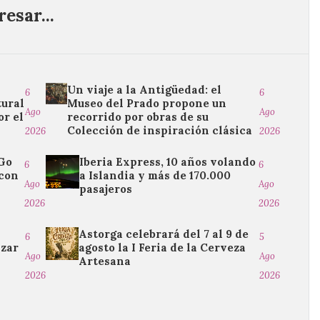
esar...
Un viaje a la Antigüedad: el
6
6
tural
Museo del Prado propone un
Ago
Ago
r el
recorrido por obras de su
Colección de inspiración clásica
2026
2026
&Go
Iberia Express, 10 años volando
6
6
 con
a Islandia y más de 170.000
Ago
Ago
pasajeros
2026
2026
Astorga celebrará del 7 al 9 de
6
5
izar
agosto la I Feria de la Cerveza
Ago
Ago
Artesana
2026
2026