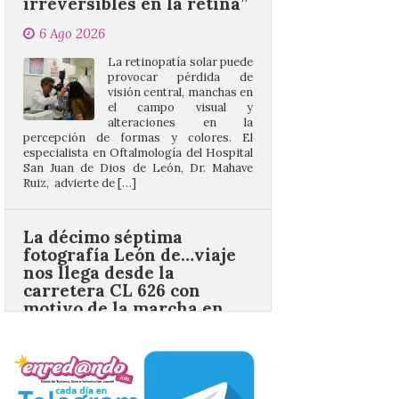
provocar pérdida de
visión central, manchas en
el campo visual y
alteraciones en la
percepción de formas y colores. El
especialista en Oftalmología del Hospital
San Juan de Dios de León, Dr. Mahave
Ruiz, advierte de […]
La décimo séptima
fotografía León de…viaje
nos llega desde la
carretera CL 626 con
motivo de la marcha en
defensa de FEVE
6 Ago 2026
Nueva edición de León
de…viaje. Una iniciativa
organizado por la sección
juvenil de la Asociación
Enróllate, la Asociación
Conceyu País Llionés y el Diario de