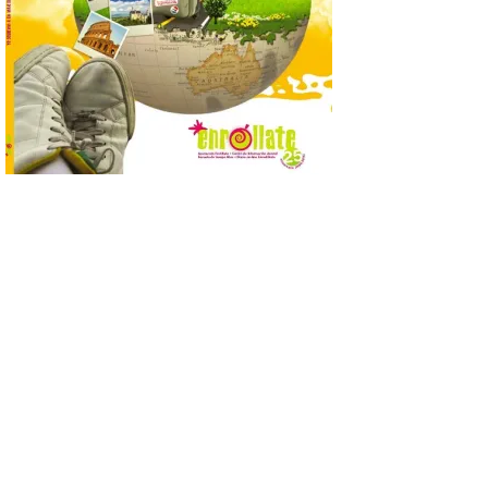
de animación dirigidas a
todos los públicos. La
Bañeza inauguró en la tarde de este
martes 4 de agosto una nueva edición de
su tradicional Mercado Medieval, que
hasta el próximo 6 […]
Un viaje a la Antigüedad:
el Museo del Prado
propone un recorrido por
obras de su Colección de
inspiración clásica
6 Ago 2026
Al hilo del estreno de La
Odisea de Christopher
Nolan. La pieza de vídeo
reúne una selección de
obras relacionadas con la
Antigüedad clásica, la mitología y los
viajes, que se suceden al ritmo de un
evocador tema de La […]