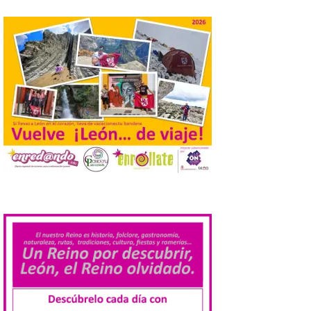
solicitud para la
celebración del Iberia
Eclipse Festival
6 Ago 2026
Durante la mañana de ayer
miércoles ha sido
registrada en el
Ayuntamiento una
solicitud relacionada con
la celebración de este evento. Ante las
informaciones aparecidas en distintos
medios de comunicación sobre la posible
celebración del denominado Iberia
.
Eclipse Festival en […]
La Universidad de León
retoma las excavaciones
en La Peña del Castro para
profundizar en la vida
cotidiana de la Edad del
Hierro