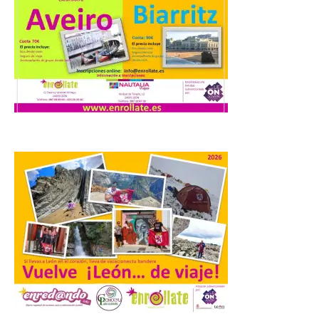
Extremadura cuenta con
uno de los cielos
estrellados con menor
contaminación lumínica
de Europa, un recurso
natural que permite disfrutar de
actividades de astroturismo durante todo
el año. La Dirección General de Turismo
ha puesto en marcha diversas iniciativas
relacionadas […]
Cabárceno prepara tres
enclaves privilegiados
desde los que divisar el
eclipse solar del 12 de
agosto
8 Ago 2026