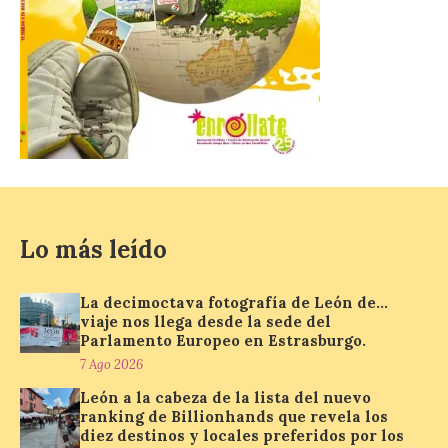
El Gobierno de España
lanza un visor web para
localizar y disfrutar del
eclipse solar del 12 de
agosto con seguridad
7 Ago 2026
Se trata de un visor web
Lo más leído
que permite conocer la
posición exacta del Sol y
así localizar el lugar ideal
para observar el eclipse
La decimoctava fotografía de León de…
solar del 12 de agosto de 2026 sin
viaje nos llega desde la sede del
obstáculos. El visor es una herramienta a
Parlamento Europeo en Estrasburgo.
la […]
7 Ago 2026
León a la cabeza de la lista del nuevo
ranking de Billionhands que revela los
Paradores renueva su
diez destinos y locales preferidos por los
compromiso con La Vuelta