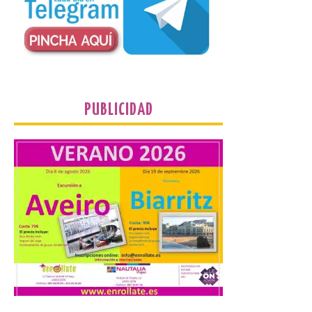
desde 1949. Los
procuradores leonesistas
plantean que la Junta
contacte cuanto antes con los
propietarios para exigirles medidas
inmediatas que frenen el deterioro y el
riesgo de colapso. Los procuradores de
Unión del Pueblo […]
PUBLICIDAD
La Universidad de León
distribuye folletos con la
programación del evento
del eclipse solar que
organiza con la ESA y el
Ayuntamiento
7 Ago 2026
Los materiales ya pueden
recogerse gratuitamente
en la Oficina de
Información Turística de