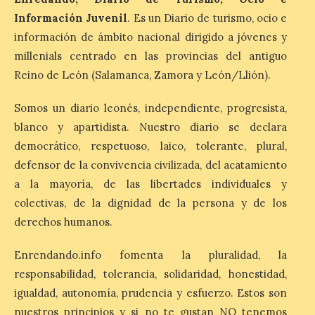
León es la provincia más
Información Juvenil
. Es un Diario de turismo, ocio e
económica (116€/noche),
información de ámbito nacional dirigido a jóvenes y
pero también una de las
más agotadas: solo un 4%
millenials centrado en las provincias del antiguo
de alojamientos libres.
Zamora, Palencia y Álava son las
Reino de León (Salamanca, Zamora y León/Llión).
provincias con menos margen: apenas un
1% de los alojamientos siguen libres para
Somos un diario leonés, independiente, progresista,
esas […]
blanco y apartidista. Nuestro diario se declara
democrático, respetuoso, laico, tolerante, plural,
El eclipse genera un boom
defensor de la convivencia civilizada, del acatamiento
de reservas hoteleras y
a la mayoría, de las libertades individuales y
precios desorbitados,
colectivas, de la dignidad de la persona y de los
según SiteMinder
derechos humanos.
7 Ago 2026
Enrendando.info fomenta la pluralidad, la
responsabilidad, tolerancia, solidaridad, honestidad,
Asturias lidera el impacto
del fenómeno, con el
igualdad, autonomía, prudencia y esfuerzo. Estos son
mayor aumento en
nuestros principios y si no te gustan NO tenemos
reservas, precios y