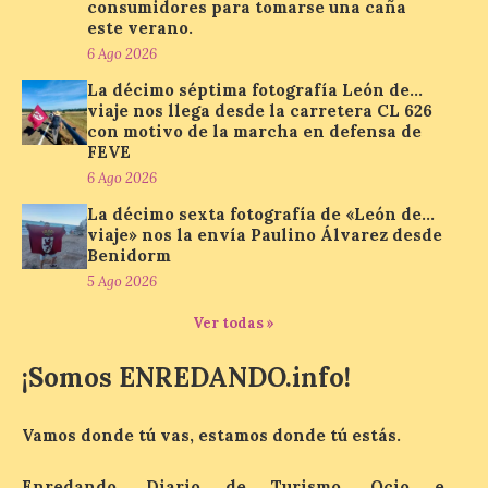
consumidores para tomarse una caña
como patrocinador oficial
este verano.
6 Ago 2026
7 Ago 2026
La décimo séptima fotografía León de…
viaje nos llega desde la carretera CL 626
La cadena hotelera pública
con motivo de la marcha en defensa de
volverá a estar presente
FEVE
en la zona de descanso
6 Ago 2026
junto al control de firmas
y, como novedad, en el
La décimo sexta fotografía de «León de…
Leaders Lounge, dos espacios exclusivos
viaje» nos la envía Paulino Álvarez desde
para los ciclistas. El recorrido de La
Vuelta discurrirá junto a 17 […]
Benidorm
5 Ago 2026
Ver todas »
Última llamada: Eclipse
total del 12 de agosto.
¡Somos ENREDANDO.info!
Dónde alojarse y a qué
precio
Vamos donde tú vas, estamos donde tú estás.
7 Ago 2026
Enredando, Diario de Turismo, Ocio e