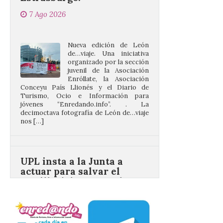
Nueva edición de León
de…viaje. Una iniciativa
organizado por la sección
juvenil de la Asociación
Enróllate, la Asociación
Conceyu País Llionés y el Diario de
Turismo, Ocio e Información para
jóvenes “Enredando.info”. . La
decimoctava fotografía de León de…viaje
nos […]
UPL insta a la Junta a
actuar para salvar el
castillo del Asmesnal, un
BIC en estado de ruina
7 Ago 2026
Un Bien de Interés
Cultural abandonado