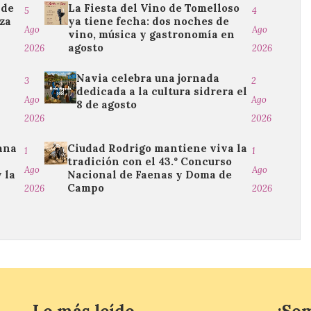
 de
La Fiesta del Vino de Tomelloso
5
4
eza
ya tiene fecha: dos noches de
Ago
Ago
vino, música y gastronomía en
agosto
2026
2026
a
Navia celebra una jornada
3
2
dedicada a la cultura sidrera el
Ago
Ago
a
8 de agosto
2026
2026
ana
Ciudad Rodrigo mantiene viva la
1
1
tradición con el 43.º Concurso
Ago
Ago
 la
Nacional de Faenas y Doma de
Campo
2026
2026