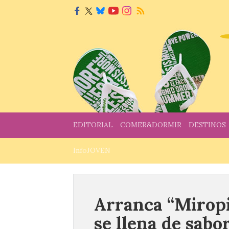
EDITORIAL
COMER&DORMIR
DESTINOS
InfoJOVEN
Arranca “Miropi
se llena de sabo