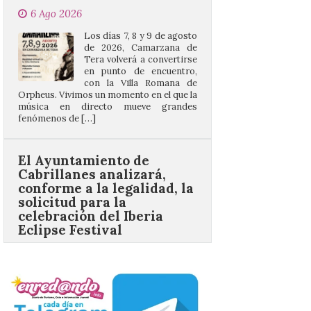
Tera volverá a convertirse
en punto de encuentro,
con la Villa Romana de
Orpheus. Vivimos un momento en el que la
música en directo mueve grandes
fenómenos de […]
El Ayuntamiento de
Cabrillanes analizará,
conforme a la legalidad, la
solicitud para la
celebración del Iberia
Eclipse Festival
6 Ago 2026
Durante la mañana de ayer
miércoles ha sido
registrada en el
Ayuntamiento una
solicitud relacionada con
la celebración de este evento. Ante las
informaciones aparecidas en distintos
medios de comunicación sobre la posible