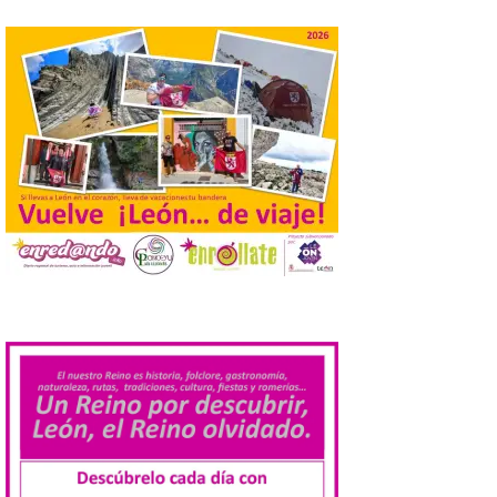
El Mercado Medieval abre
sus puertas en La Bañeza
con más de 60 puestos y
un amplio programa de
animación.
6 Ago 2026
La programación
incorpora un amplio
calendario de actividades
de animación dirigidas a
todos los públicos. La
Bañeza inauguró en la tarde de este
martes 4 de agosto una nueva edición de
.
su tradicional Mercado Medieval, que
hasta el próximo 6 […]
Un viaje a la Antigüedad:
el Museo del Prado
propone un recorrido por
obras de su Colección de
inspiración clásica