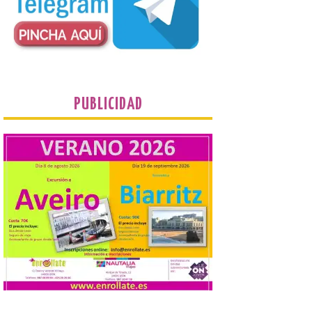
celebración del denominado Iberia
Eclipse Festival en […]
La Universidad de León
retoma las excavaciones
en La Peña del Castro para
PUBLICIDAD
profundizar en la vida
cotidiana de la Edad del
Hierro
6 Ago 2026
La novena campaña
arqueológica centrará sus
trabajos en el estudio de la
organización urbana y la
vida cotidiana del poblado
y contará con la participación de
estudiantes del grado en Historia. La
excavación se complementará con
actividades de divulgación abiertas […]