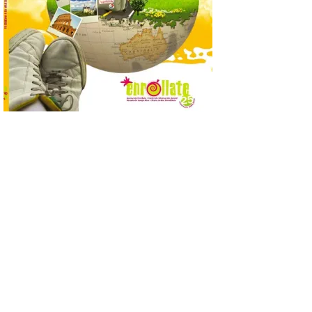
día 25. La reserva de agua en el estanque
«El Mar», […]
El Descenso Internacional
del Sella arranca con el
homenaje a los campeones
y el izado de las banderas
autonómicas
6 Ago 2026
La 88.ª edición del
Descenso Internacional
del Sella reunirá este año a
1.291 palistas distribuidos
en 874 embarcaciones,
con representación de 22 países,
consolidando una vez más a la prueba
asturiana como una de las grandes
referencias del piragüismo internacional.
[…]
Los clientes de TAP