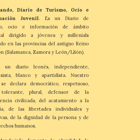
del fenómeno, con el
ando, Diario de Turismo, Ocio e
mayor aumento en
reservas, precios y
mación Juvenil
. Es un Diario de
antelación de compra. El
mo, ocio e información de ámbito
auge de la demanda redefine la
planificación: reservas más anticipadas y
nal dirigido a jóvenes y millenials
estancias más breves en torno al evento.
Madrid, 7 agosto de […]
do en las provincias del antiguo Reino
n (Salamanca, Zamora y León/Llión).
 un diario leonés, independiente,
sista, blanco y apartidista. Nuestro
 se declara democrático, respetuoso,
, tolerante, plural, defensor de la
encia civilizada, del acatamiento a la
ía, de las libertades individuales y
ivas, de la dignidad de la persona y de
rechos humanos.