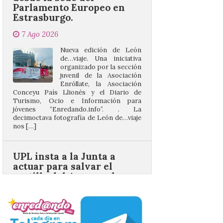
7 Ago 2026
Nueva edición de León
de…viaje. Una iniciativa
organizado por la sección
juvenil de la Asociación
Enróllate, la Asociación
Conceyu País Llionés y el Diario de
Turismo, Ocio e Información para
jóvenes “Enredando.info”. . La
decimoctava fotografía de León de…viaje
nos […]
UPL insta a la Junta a
actuar para salvar el
castillo del Asmesnal, un
BIC en estado de ruina
7 Ago 2026
Un Bien de Interés
Cultural abandonado
desde 1949. Los
procuradores leonesistas
plantean que la Junta