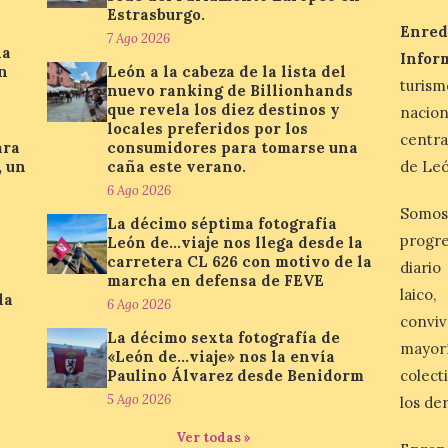
Estrasburgo.
Enred
7 Ago 2026
la
Infor
n
León a la cabeza de la lista del
turis
nuevo ranking de Billionhands
que revela los diez destinos y
nacio
locales preferidos por los
centra
ara
consumidores para tomarse una
, un
caña este verano.
de Leó
6 Ago 2026
Somos
La décimo séptima fotografía
progre
León de…viaje nos llega desde la
carretera CL 626 con motivo de la
diario
marcha en defensa de FEVE
laico
la
6 Ago 2026
conviv
La décimo sexta fotografía de
mayor
«León de…viaje» nos la envía
Paulino Álvarez desde Benidorm
colect
5 Ago 2026
los de
Ver todas »