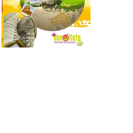
que permite conocer la
posición exacta del Sol y
así localizar el lugar ideal
para observar el eclipse
solar del 12 de agosto de 2026 sin
obstáculos. El visor es una herramienta a
la […]
Paradores renueva su
compromiso con La Vuelta
como patrocinador oficial
7 Ago 2026
La cadena hotelera pública
volverá a estar presente
en la zona de descanso
junto al control de firmas
y, como novedad, en el
Leaders Lounge, dos espacios exclusivos
para los ciclistas. El recorrido de La
Vuelta discurrirá junto a 17 […]