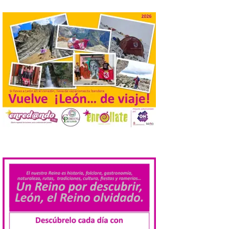
de agosto de 2026. La programación […]
Laciana comienza su
programación para
disfrutar el eclipse total
del 12 de agosto
7 Ago 2026
Durante los días 1 y 2 de
agosto, tanto el público
infantil como el adulto
pudo disfrutar de un
planetario que se instaló
.
en el polideportivo municipal, con pases
de mañana dedicados preferentemente al
público infantil y, el resto del […]
Más de 200.000 jóvenes
nacidos en 2008 ya han
solicitado el Bono Cultural
Joven 2026 en su primer