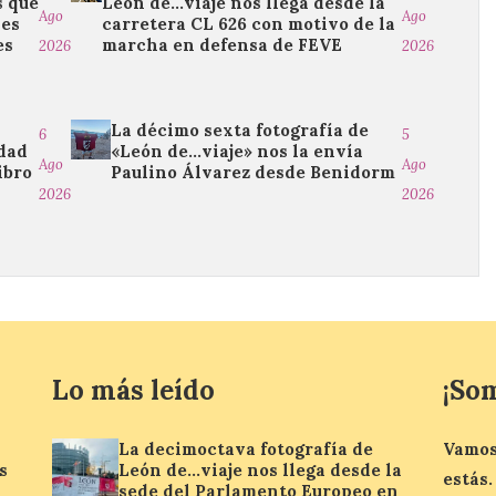
s que
León de…viaje nos llega desde la
Ago
Ago
les
carretera CL 626 con motivo de la
es
marcha en defensa de FEVE
2026
2026
La décimo sexta fotografía de
6
5
edad
«León de…viaje» nos la envía
Ago
Ago
ibro
Paulino Álvarez desde Benidorm
2026
2026
Lo más leído
¡So
La decimoctava fotografía de
Vamos
s
León de…viaje nos llega desde la
estás.
sede del Parlamento Europeo en