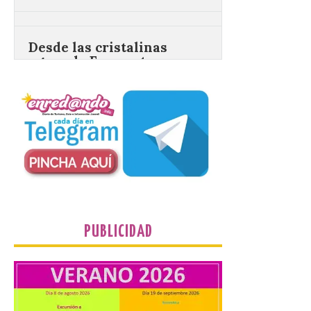
Desde las cristalinas
aguas de Formentera nos
envían la vigésimo
primera fotografía de
León de…viaje.
10 Ago 2026
Nueva edición de León
de…viaje. Una iniciativa
organizado por la sección
juvenil de la Asociación
Enróllate, la Asociación
Conceyu País Llionés y el Diario de
Turismo, Ocio e Información para
jóvenes “Enredando.info”. Desde las
cristalinas aguas de Formentera, Mary
PUBLICIDAD
[…]
UPL cuestiona a la Junta
por no imponer sanciones