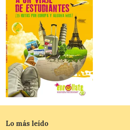
El presidente de la
Diputación de León,
Gerardo Álvarez Courel, y
el vicepresidente Roberto
Aller han participado en el
acto institucional organizado con motivo
del Día de León. Organizada por la
Cámara de Comercio de Gijón, FIDMA es
una feria […]
CIUDEN acoge un nuevo
gran proyecto expositivo
que conecta la obra de
Eduardo Chillida con el
patrimonio industrial
10 Ago 2026
Lo más leído