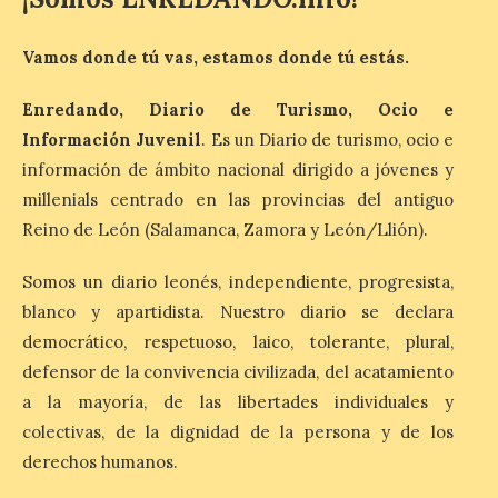
días antes del eclipse
solar total del 12 de
agosto, que atravesará
Vamos donde tú vas, estamos donde tú estás.
España de oeste a este, y
que movilizará a varios millones de
personas para disfrutar de este
Enredando, Diario de Turismo, Ocio e
acontecimiento histórico. Algunas
comunidades autónomas ya han […]
Información Juvenil
. Es un Diario de turismo, ocio e
información de ámbito nacional dirigido a jóvenes y
millenials centrado en las provincias del antiguo
El Ayuntamiento de
Reino de León (Salamanca, Zamora y León/Llión).
Segovia presenta “Música
para un eclipse”, un
Somos un diario leonés, independiente, progresista,
concierto único con
motivo del eclipse de sol
blanco y apartidista. Nuestro diario se declara
democrático, respetuoso, laico, tolerante, plural,
10 Ago 2026
defensor de la convivencia civilizada, del acatamiento
a la mayoría, de las libertades individuales y
La cita, que se celebrará el
colectivas, de la dignidad de la persona y de los
12 de agosto en el
enlosado de la Catedral,
derechos humanos.
incluye el estreno absoluto
de una composición del