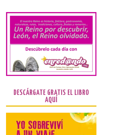
.
matriculados y marca un
nuevo récord
10 Ago 2026
El Ministerio publica la
Estadística de las
Enseñanzas no
universitarias. Datos
avance 2025-2026 con las
cifras actualizadas del curso escolar
recién finalizado. El Grado Básico crece
un 2,1%, el Grado Medio un 2,7%, el Grado
Superior un 2,3% y los cursos […]
DESCÁRGATE GRATIS EL LIBRO
AQUÍ
La 69FIDMA ha acogido
este domingo una nueva
edición del Día de León y
Astorga.
10 Ago 2026