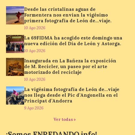
La Térmica Cultural
albergará hasta el 10 de
Desde las cristalinas aguas de
enero de 2027 la muestra
Formentera nos envían la vigésimo
‘Eduardo Chillida. Pensar
primera fotografía de León de…viaje.
con las manos’, formada
por 125 piezas de una de las figuras
10 Ago 2026
esenciales del arte contemporáneo.
Hierro, vacío y memoria industrial
La 69FIDMA ha acogido este domingo una
marcan esta exposición […]
nueva edición del Día de León y Astorga.
10 Ago 2026
Inaugurada en La Bañeza la exposición
Protección Civil activa la
de M. Recicler, un paseo por el arte
fase de Preemergencia en
motorizado del reciclaje
Situación Operativa 1 del
10 Ago 2026
Plan Estatal General de
Emergencias ante los
La vigésima fotografía de León de…viaje
riesgos potenciales
nos llega desde el Pic d’Angonella en el
Principat d’Andorra
asociados al eclipse
9 Ago 2026
10 Ago 2026
Ver todas »
El dispositivo se refuerza
¡Somos ENREDANDO.info!