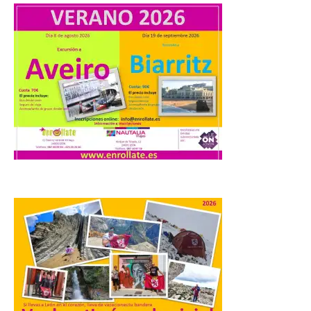
La Universidad de León
distribuye folletos con la
programación del evento
del eclipse solar que
organiza con la ESA y el
Ayuntamiento
7 Ago 2026
Los materiales ya pueden
recogerse gratuitamente
en la Oficina de
Información Turística de
León e incluyen, además
del programa del evento, una guía
práctica con recomendaciones
elaboradas por especialistas para
observar el eclipse con seguridad León, 7
de agosto de 2026. La programación […]