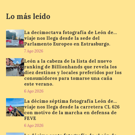
Lo más leído
Se trata de un visor web
que permite conocer la
posición exacta del Sol y
así localizar el lugar ideal
La decimoctava fotografía de León de…
para observar el eclipse
viaje nos llega desde la sede del
solar del 12 de agosto de 2026 sin
Parlamento Europeo en Estrasburgo.
obstáculos. El visor es una herramienta a
la […]
7 Ago 2026
León a la cabeza de la lista del nuevo
ranking de Billionhands que revela los
diez destinos y locales preferidos por los
Paradores renueva su
consumidores para tomarse una caña
compromiso con La Vuelta
este verano.
como patrocinador oficial
6 Ago 2026
7 Ago 2026
La décimo séptima fotografía León de…
viaje nos llega desde la carretera CL 626
con motivo de la marcha en defensa de
La cadena hotelera pública
FEVE
volverá a estar presente
6 Ago 2026
en la zona de descanso
junto al control de firmas