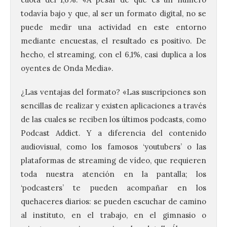
todavía bajo y que, al ser un formato digital, no se
puede medir una actividad en este entorno
mediante encuestas, el resultado es positivo. De
hecho, el streaming, con el 6,1%, casi duplica a los
oyentes de Onda Media».
¿Las ventajas del formato? «Las suscripciones son
Vuelve la tradicional Feria
sencillas de realizar y existen aplicaciones a través
de Dulces del Convento a
de las cuales se reciben los últimos podcasts, como
Gradefes
Podcast Addict. Y a diferencia del contenido
7 Ago 2026
audiovisual, como los famosos ‘youtubers’ o las
plataformas de streaming de vídeo, que requieren
Tendrá lugar el 9 de
toda nuestra atención en la pantalla; los
agosto en los aledaños del
‘podcasters’ te pueden acompañar en los
monasterio cisterciense
de Santa María la Real de
quehaceres diarios: se pueden escuchar de camino
Gradefes. Una cita
imprescindible para disfrutar de los
al instituto, en el trabajo, en el gimnasio o
mejores dulces conventuales, tradición,