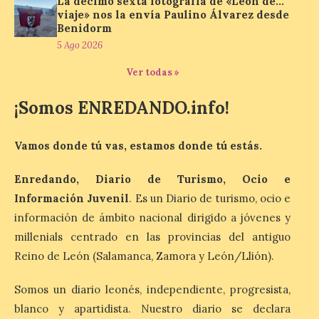
La décimo sexta fotografía de «León de…
y, como novedad, en el
viaje» nos la envía Paulino Álvarez desde
Leaders Lounge, dos espacios exclusivos
Benidorm
para los ciclistas. El recorrido de La
Vuelta discurrirá junto a 17 […]
5 Ago 2026
Ver todas »
Última llamada: Eclipse
¡Somos ENREDANDO.info!
total del 12 de agosto.
Dónde alojarse y a qué
precio
Vamos donde tú vas, estamos donde tú estás.
7 Ago 2026
Enredando, Diario de Turismo, Ocio e
Información Juvenil
. Es un Diario de turismo, ocio e
León es la provincia más
información de ámbito nacional dirigido a jóvenes y
económica (116€/noche),
pero también una de las
millenials centrado en las provincias del antiguo
más agotadas: solo un 4%
Reino de León (Salamanca, Zamora y León/Llión).
de alojamientos libres.
Zamora, Palencia y Álava son las
provincias con menos margen: apenas un
Somos un diario leonés, independiente, progresista,
1% de los alojamientos siguen libres para
esas […]
blanco y apartidista. Nuestro diario se declara