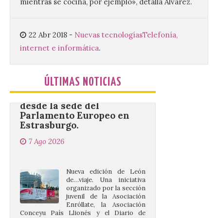
mientras se cocina, por ejemplo», detalla Álvarez.
cultura y un ambiente único. El
Ayuntamiento de Gradefes, intentando
[…]
22 Abr 2018
-
Nuevas tecnologías
Telefonía,
internet e informática
.
La decimoctava fotografía
de León de…viaje nos llega
desde la sede del
ÚLTIMAS NOTICIAS
Parlamento Europeo en
Estrasburgo.
7 Ago 2026
Nueva edición de León
de…viaje. Una iniciativa
organizado por la sección
juvenil de la Asociación
Enróllate, la Asociación
Conceyu País Llionés y el Diario de
Turismo, Ocio e Información para
jóvenes “Enredando.info”. . La
decimoctava fotografía de León de…viaje