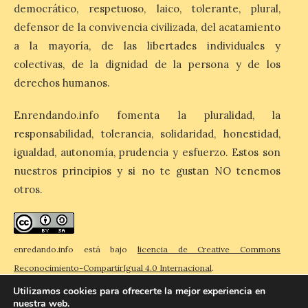
democrático, respetuoso, laico, tolerante, plural,
defensor de la convivencia civilizada, del acatamiento
El eclipse genera un boom
a la mayoría, de las libertades individuales y
de reservas hoteleras y
colectivas, de la dignidad de la persona y de los
precios desorbitados,
según SiteMinder
derechos humanos.
7 Ago 2026
Enrendando.info fomenta la pluralidad, la
responsabilidad, tolerancia, solidaridad, honestidad,
Asturias lidera el impacto
igualdad, autonomía, prudencia y esfuerzo. Estos son
del fenómeno, con el
nuestros principios y si no te gustan NO tenemos
mayor aumento en
reservas, precios y
otros.
antelación de compra. El
auge de la demanda redefine la
planificación: reservas más anticipadas y
estancias más breves en torno al evento.
Madrid, 7 agosto de […]
enredando.info está bajo
licencia de Creative Commons
Reconocimiento-CompartirIgual 4.0 Internacional
.
Utilizamos cookies para ofrecerte la mejor experiencia en
nuestra web.