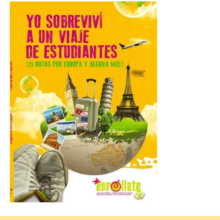
7 Ago 2026
Las personas que hayan
cumplido o cumplan 18
años en 2026 pueden
solicitar esta ayuda en la
web
https://bonoculturajoven.gob.es/ hasta el
31 de octubre. Desde este año, los 400
euros del Bono pueden utilizarse tanto
para consumir productos culturales como
[…]
El Gobierno de España
lanza un visor web para
localizar y disfrutar del
eclipse solar del 12 de
agosto con seguridad
7 Ago 2026