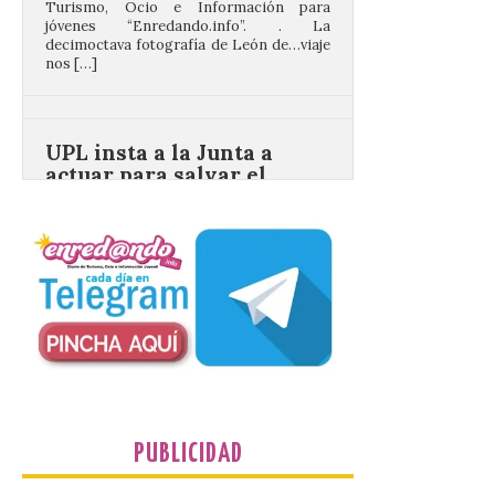
nos […]
UPL insta a la Junta a
actuar para salvar el
castillo del Asmesnal, un
BIC en estado de ruina
7 Ago 2026
Un Bien de Interés
Cultural abandonado
desde 1949. Los
procuradores leonesistas
plantean que la Junta
contacte cuanto antes con los
propietarios para exigirles medidas
inmediatas que frenen el deterioro y el
riesgo de colapso. Los procuradores de
Unión del Pueblo […]
PUBLICIDAD