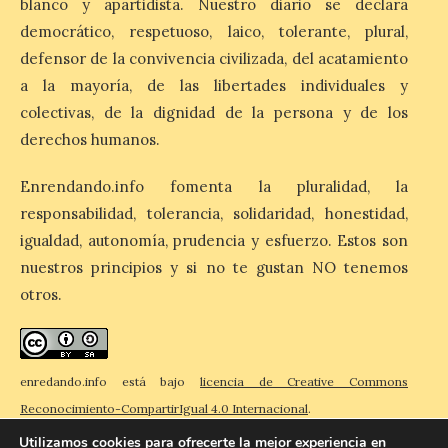
blanco y apartidista. Nuestro diario se declara
Esta medida afecta a los
espectáculos nocturnos
democrático, respetuoso, laico, tolerante, plural,
de la Fuente Baños de
defensor de la convivencia civilizada, del acatamiento
Diana previstos para los
días 8, 15 y 22 de agosto,
a la mayoría, de las libertades individuales y
así como al encendido extraordinario del
colectivas, de la dignidad de la persona y de los
día 25. La reserva de agua en el estanque
«El Mar», […]
derechos humanos.
Enrendando.info fomenta la pluralidad, la
El Descenso Internacional
responsabilidad, tolerancia, solidaridad, honestidad,
del Sella arranca con el
igualdad, autonomía, prudencia y esfuerzo. Estos son
homenaje a los campeones
nuestros principios y si no te gustan NO tenemos
y el izado de las banderas
autonómicas
otros.
6 Ago 2026
enredando.info está bajo
licencia de Creative Commons
La 88.ª edición del
Descenso Internacional
Reconocimiento-CompartirIgual 4.0 Internacional
.
del Sella reunirá este año a
1.291 palistas distribuidos
Utilizamos cookies para ofrecerte la mejor experiencia en