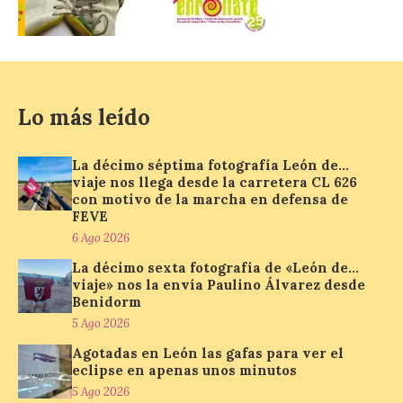
sus puertas en La Bañeza
con más de 60 puestos y
un amplio programa de
animación.
6 Ago 2026
Lo más leído
La programación
incorpora un amplio
La décimo séptima fotografía León de…
calendario de actividades
viaje nos llega desde la carretera CL 626
de animación dirigidas a
con motivo de la marcha en defensa de
todos los públicos. La
FEVE
Bañeza inauguró en la tarde de este
martes 4 de agosto una nueva edición de
6 Ago 2026
su tradicional Mercado Medieval, que
La décimo sexta fotografía de «León de…
hasta el próximo 6 […]
viaje» nos la envía Paulino Álvarez desde
Benidorm
5 Ago 2026
Un viaje a la Antigüedad:
Agotadas en León las gafas para ver el
el Museo del Prado
eclipse en apenas unos minutos
propone un recorrido por
obras de su Colección de
5 Ago 2026