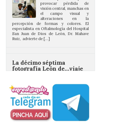
el campo visual y
alteraciones en la
percepción de formas y colores. El
especialista en Oftalmología del Hospital
San Juan de Dios de León, Dr. Mahave
Ruiz, advierte de […]
La décimo séptima
fotografía León de…viaje
nos llega desde la
carretera CL 626 con
motivo de la marcha en
defensa de FEVE
6 Ago 2026
Nueva edición de León
de…viaje. Una iniciativa
organizado por la sección
juvenil de la Asociación
Enróllate, la Asociación