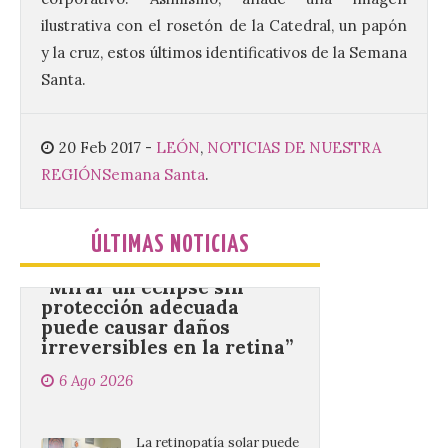
ilustrativa con el rosetón de la Catedral, un papón
Se celebrará el próximo
y la cruz, estos últimos identificativos de la Semana
domingo 16 de agosto, a
Santa.
partir de las 23:00 horas,
en la Plaza Mayor de la
ciudad. El Salón de Plenos
del Ayuntamiento de La Bañeza ha
20 Feb 2017
-
LEÓN
,
NOTICIAS DE NUESTRA
acogido esta mañana la presentación
oficial del Festival One […]
REGIÓN
Semana Santa
.
ÚLTIMAS NOTICIAS
“Mirar un eclipse sin
protección adecuada
puede causar daños
irreversibles en la retina”
6 Ago 2026
La retinopatía solar puede
provocar pérdida de
visión central, manchas en