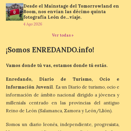
inspiración clásica
Desde el Mainstage del Tomorrowland en
Boom, nos envían las décimo quinta
6 Ago 2026
fotografía León de…viaje.
4 Ago 2026
Al hilo del estreno de La
Ver todas »
Odisea de Christopher
Nolan. La pieza de vídeo
reúne una selección de
¡Somos ENREDANDO.info!
obras relacionadas con la
Antigüedad clásica, la mitología y los
viajes, que se suceden al ritmo de un
Vamos donde tú vas, estamos donde tú estás.
evocador tema de La […]
Enredando, Diario de Turismo, Ocio e
Información Juvenil
. Es un Diario de turismo, ocio e
Patrimonio Nacional
cancela la temporada de
información de ámbito nacional dirigido a jóvenes y
fuentes de La Granja ante
millenials centrado en las provincias del antiguo
la escasez de agua
Reino de León (Salamanca, Zamora y León/Llión).
6 Ago 2026
Somos un diario leonés, independiente, progresista,