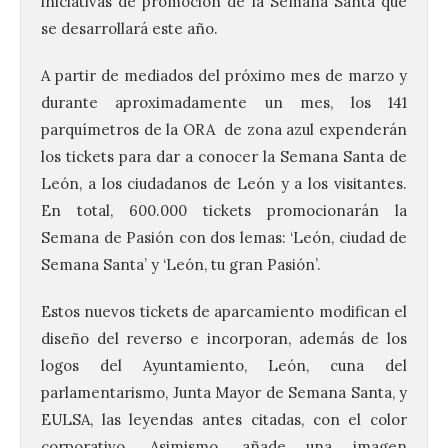
iniciativas de promoción de la Semana Santa que
se desarrollará este año.
A partir de mediados del próximo mes de marzo y
durante aproximadamente un mes, los 141
parquímetros de la ORA de zona azul expenderán
los tickets para dar a conocer la Semana Santa de
León, a los ciudadanos de León y a los visitantes.
En total, 600.000 tickets promocionarán la
Semana de Pasión con dos lemas: ‘León, ciudad de
Semana Santa’ y ‘León, tu gran Pasión’.
El Ayuntamiento de La
Estos nuevos tickets de aparcamiento modifican el
Bañeza presenta el
Festival One More Time,
diseño del reverso e incorporan, además de los
una cita con la música de
logos del Ayuntamiento, León, cuna del
los 80 y 90 para el 16 de
parlamentarismo, Junta Mayor de Semana Santa, y
agosto en la Plaza Mayor.
EULSA, las leyendas antes citadas, con el color
6 Ago 2026
corporativo. Asimismo, añade una imagen