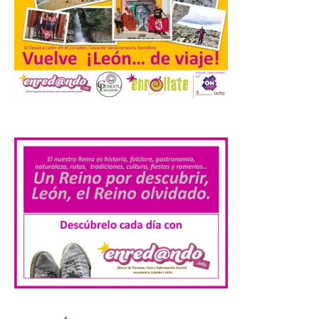
El Ayuntamiento de
Cabrillanes analizará,
conforme a la legalidad, la
solicitud para la
celebración del Iberia
Eclipse Festival
.
6 Ago 2026
Durante la mañana de ayer
miércoles ha sido
registrada en el
Ayuntamiento una
solicitud relacionada con
la celebración de este evento. Ante las
informaciones aparecidas en distintos
medios de comunicación sobre la posible
celebración del denominado Iberia
Eclipse Festival en […]