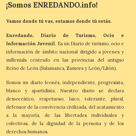
programación para
¡Somos ENREDANDO.info!
disfrutar el eclipse total
del 12 de agosto
Vamos donde tú vas, estamos donde tú estás.
7 Ago 2026
Enredando, Diario de Turismo, Ocio e
Durante los días 1 y 2 de
Información Juvenil
. Es un Diario de turismo, ocio e
agosto, tanto el público
información de ámbito nacional dirigido a jóvenes y
infantil como el adulto
pudo disfrutar de un
millenials centrado en las provincias del antiguo
planetario que se instaló
en el polideportivo municipal, con pases
Reino de León (Salamanca, Zamora y León/Llión).
de mañana dedicados preferentemente al
público infantil y, el resto del […]
Somos un diario leonés, independiente, progresista,
blanco y apartidista. Nuestro diario se declara
democrático, respetuoso, laico, tolerante, plural,
Más de 200.000 jóvenes
defensor de la convivencia civilizada, del acatamiento
nacidos en 2008 ya han
solicitado el Bono Cultural
a la mayoría, de las libertades individuales y
Joven 2026 en su primer
colectivas, de la dignidad de la persona y de los
mes de vigencia
derechos humanos.