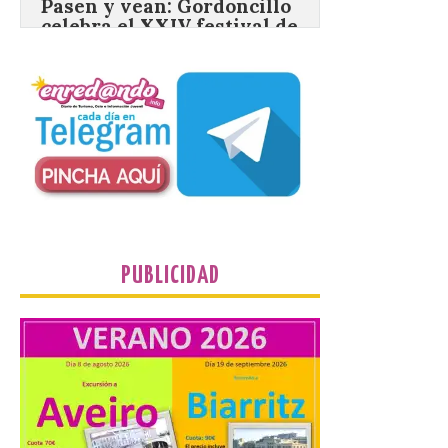
8 Ago 2026
La información en la web
del Ayuntamiento sobre
este evento es del año
2022 y la de su página de
turismo de 2025 La firme
apuesta cultural que en las últimas
décadas viene desarrollando Gordoncillo,
tiene un momento culminante en […]
PUBLICIDAD
Villadangos recrea la
batalla en el que se
decidió el futuro del Reino
de León
8 Ago 2026
Una de las novedades de