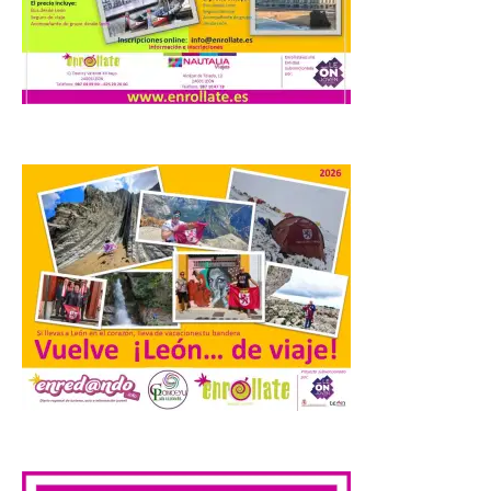
esta edición de la Batalla
de Villadangos es el plato
principal del Menú, un
cordero asado al fuego y
las brasas in situ durante 5 horas. . Los
días 7, 8 y 9 de este […]
Vuelve la tradicional Feria
de Dulces del Convento a
Gradefes
7 Ago 2026
Tendrá lugar el 9 de
agosto en los aledaños del
monasterio cisterciense
de Santa María la Real de
Gradefes. Una cita
.
imprescindible para disfrutar de los
mejores dulces conventuales, tradición,
cultura y un ambiente único. El
Ayuntamiento de Gradefes, intentando