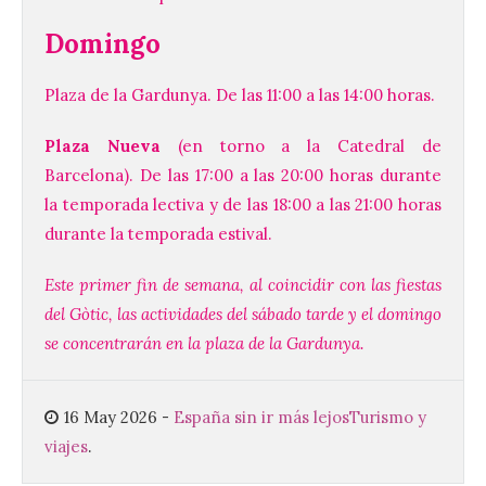
Domingo
Las salas del antiguo
ayuntamiento de
Cabrillanes (Babia) acogen
Plaza de la Gardunya. De las 11:00 a las 14:00 horas.
la muestra ‘Eduardo
Arroyo en la colección del
Plaza Nueva
(en torno a la Catedral de
ILC’
Barcelona). De las 17:00 a las 20:00 horas durante
8 Ago 2026
la temporada lectiva y de las 18:00 a las 21:00 horas
durante la temporada estival.
La muestra, que podrá
contemplarse hasta el
Este primer fin de semana, al coincidir con las fiestas
próximo 4 de octubre,
plantea tanto los temas
del Gòtic, las actividades del sábado tarde y el domingo
que más preocupaban y
se concentrarán en la plaza de la Gardunya.
fascinaban a este autor de talla
internacional como las múltiples técnicas
que usó y sus sólidos vínculos con la
Montaña Occidental. […]
16 May 2026
-
España sin ir más lejos
Turismo y
viajes
.