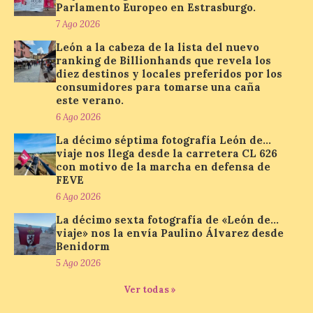
Parlamento Europeo en Estrasburgo.
distribuye folletos con la
7 Ago 2026
programación del evento
del eclipse solar que
León a la cabeza de la lista del nuevo
organiza con la ESA y el
ranking de Billionhands que revela los
Ayuntamiento
diez destinos y locales preferidos por los
consumidores para tomarse una caña
7 Ago 2026
este verano.
6 Ago 2026
Los materiales ya pueden
La décimo séptima fotografía León de…
recogerse gratuitamente
viaje nos llega desde la carretera CL 626
en la Oficina de
con motivo de la marcha en defensa de
Información Turística de
FEVE
León e incluyen, además
del programa del evento, una guía
6 Ago 2026
práctica con recomendaciones
La décimo sexta fotografía de «León de…
elaboradas por especialistas para
observar el eclipse con seguridad León, 7
viaje» nos la envía Paulino Álvarez desde
de agosto de 2026. La programación […]
Benidorm
5 Ago 2026
Ver todas »
Laciana comienza su