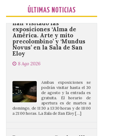
Más de 10.000 personas
han visitado las
ÚLTIMAS NOTICIAS
exposiciones ‘Alma de
América. Arte y mito
precolombino’ y ‘Mundus
Novus’ en la Sala de San
Eloy
8 Ago 2026
Ambas exposiciones se
podrán visitar hasta el 30
de agosto y la entrada es
gratuita. El horario de
apertura es de martes a
domingo, de 11:30 a 13:30 horas y de 18:00
a 21:00 horas. La Sala de San Eloy […]
Pasen y vean: Gordoncillo
celebra el XXIV festival de
payasos