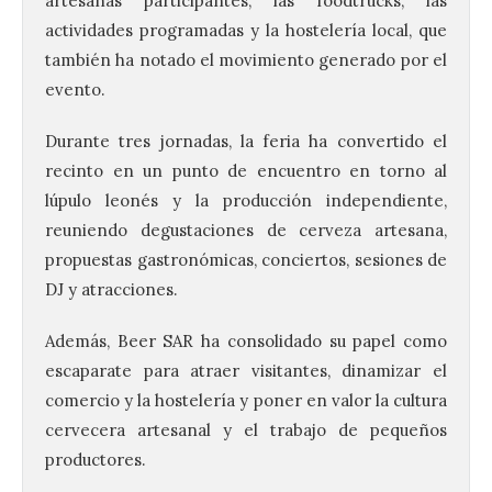
artesanas participantes, las foodtrucks, las
actividades programadas y la hostelería local, que
también ha notado el movimiento generado por el
evento.
Durante tres jornadas, la feria ha convertido el
recinto en un punto de encuentro en torno al
lúpulo leonés y la producción independiente,
reuniendo degustaciones de cerveza artesana,
Vuelve la tradicional Feria
propuestas gastronómicas, conciertos, sesiones de
de Dulces del Convento a
Gradefes
DJ y atracciones.
7 Ago 2026
Además, Beer SAR ha consolidado su papel como
escaparate para atraer visitantes, dinamizar el
Tendrá lugar el 9 de
comercio y la hostelería y poner en valor la cultura
agosto en los aledaños del
cervecera artesanal y el trabajo de pequeños
monasterio cisterciense
de Santa María la Real de
productores.
Gradefes. Una cita
imprescindible para disfrutar de los