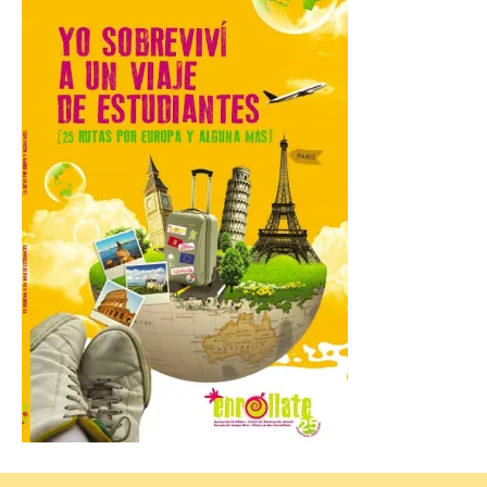
mes de vigencia
7 Ago 2026
Las personas que hayan
cumplido o cumplan 18
años en 2026 pueden
solicitar esta ayuda en la
web
https://bonoculturajoven.gob.es/ hasta el
31 de octubre. Desde este año, los 400
euros del Bono pueden utilizarse tanto
para consumir productos culturales como
[…]
El Gobierno de España
lanza un visor web para
localizar y disfrutar del
eclipse solar del 12 de
agosto con seguridad