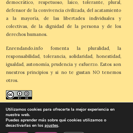
esas […]
democrático, respetuoso, laico, tolerante, plural,
defensor de la convivencia civilizada, del acatamiento
a la mayoría, de las libertades individuales y
El eclipse genera un boom
colectivas, de la dignidad de la persona y de los
de reservas hoteleras y
derechos humanos.
precios desorbitados,
según SiteMinder
Enrendando.info fomenta la pluralidad, la
7 Ago 2026
responsabilidad, tolerancia, solidaridad, honestidad,
igualdad, autonomía, prudencia y esfuerzo. Estos son
Asturias lidera el impacto
nuestros principios y si no te gustan NO tenemos
del fenómeno, con el
otros.
mayor aumento en
reservas, precios y
antelación de compra. El
auge de la demanda redefine la
planificación: reservas más anticipadas y
enredando.info está bajo
licencia de Creative Commons
estancias más breves en torno al evento.
Utilizamos cookies para ofrecerte la mejor experiencia en
Madrid, 7 agosto de […]
Reconocimiento-CompartirIgual 4.0 Internacional
.
nuestra web.
Puedes aprender más sobre qué cookies utilizamos o
desactivarlas en los
ajustes
.