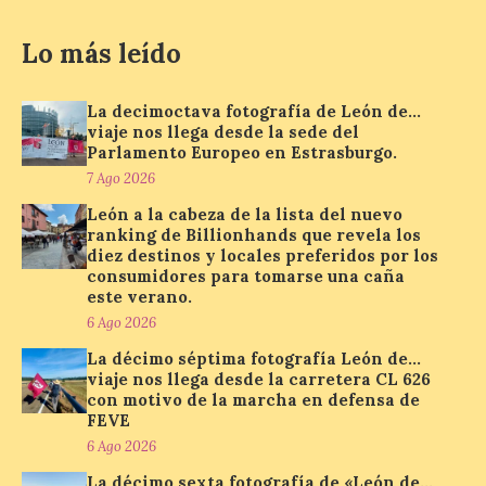
7 Ago 2026
Lo más leído
Se trata de un visor web
que permite conocer la
La decimoctava fotografía de León de…
posición exacta del Sol y
viaje nos llega desde la sede del
así localizar el lugar ideal
Parlamento Europeo en Estrasburgo.
para observar el eclipse
solar del 12 de agosto de 2026 sin
7 Ago 2026
obstáculos. El visor es una herramienta a
la […]
León a la cabeza de la lista del nuevo
ranking de Billionhands que revela los
diez destinos y locales preferidos por los
consumidores para tomarse una caña
Paradores renueva su
este verano.
compromiso con La Vuelta
6 Ago 2026
como patrocinador oficial
La décimo séptima fotografía León de…
7 Ago 2026
viaje nos llega desde la carretera CL 626
con motivo de la marcha en defensa de
FEVE
La cadena hotelera pública
6 Ago 2026
volverá a estar presente
en la zona de descanso
La décimo sexta fotografía de «León de…