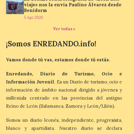
junto al control de firmas
viaje» nos la envía Paulino Álvarez desde
y, como novedad, en el
Benidorm
Leaders Lounge, dos espacios exclusivos
5 Ago 2026
para los ciclistas. El recorrido de La
Vuelta discurrirá junto a 17 […]
Ver todas »
¡Somos ENREDANDO.info!
Última llamada: Eclipse
total del 12 de agosto.
Dónde alojarse y a qué
Vamos donde tú vas, estamos donde tú estás.
precio
Enredando, Diario de Turismo, Ocio e
7 Ago 2026
Información Juvenil
. Es un Diario de turismo, ocio e
información de ámbito nacional dirigido a jóvenes y
León es la provincia más
millenials centrado en las provincias del antiguo
económica (116€/noche),
pero también una de las
Reino de León (Salamanca, Zamora y León/Llión).
más agotadas: solo un 4%
de alojamientos libres.
Somos un diario leonés, independiente, progresista,
Zamora, Palencia y Álava son las
provincias con menos margen: apenas un
blanco y apartidista. Nuestro diario se declara
1% de los alojamientos siguen libres para