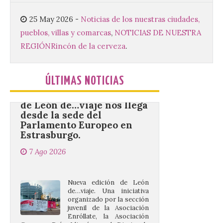
mejores dulces conventuales, tradición,
cultura y un ambiente único. El
25 May 2026
-
Noticias de los nuestras ciudades,
Ayuntamiento de Gradefes, intentando
pueblos, villas y comarcas
,
NOTICIAS DE NUESTRA
[…]
REGIÓN
Rincón de la cerveza
.
La decimoctava fotografía
ÚLTIMAS NOTICIAS
de León de…viaje nos llega
desde la sede del
Parlamento Europeo en
Estrasburgo.
7 Ago 2026
Nueva edición de León
de…viaje. Una iniciativa
organizado por la sección
juvenil de la Asociación
Enróllate, la Asociación
Conceyu País Llionés y el Diario de
Turismo, Ocio e Información para
jóvenes “Enredando.info”. . La