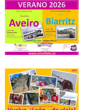
La Universidad de León
distribuye folletos con la
programación del evento
del eclipse solar que
organiza con la ESA y el
Ayuntamiento
7 Ago 2026
Los materiales ya pueden
recogerse gratuitamente
en la Oficina de
Información Turística de
León e incluyen, además
del programa del evento, una guía
práctica con recomendaciones
elaboradas por especialistas para
observar el eclipse con seguridad León, 7
de agosto de 2026. La programación […]