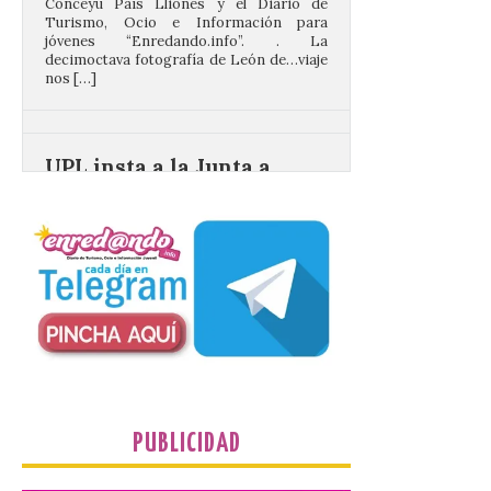
decimoctava fotografía de León de…viaje
nos […]
UPL insta a la Junta a
actuar para salvar el
castillo del Asmesnal, un
BIC en estado de ruina
7 Ago 2026
Un Bien de Interés
Cultural abandonado
desde 1949. Los
procuradores leonesistas
plantean que la Junta
contacte cuanto antes con los
propietarios para exigirles medidas
inmediatas que frenen el deterioro y el
riesgo de colapso. Los procuradores de
PUBLICIDAD
Unión del Pueblo […]