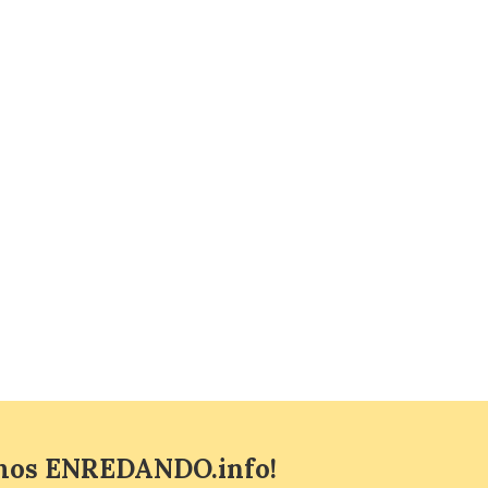
6 Ago 2026
La nueva alianza con
Airbnb se incorpora al
programa TAP Miles&Go:
los clientes acumularán
dos millas por cada euro
gastado en alojamientos y experiencias
elegibles. Esta ventaja refuerza la
propuesta de valor del programa, que ya
cuenta con más de […]
mos ENREDANDO.info!