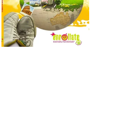
Nolan. La pieza de vídeo
reúne una selección de
obras relacionadas con la
Antigüedad clásica, la mitología y los
viajes, que se suceden al ritmo de un
evocador tema de La […]
Patrimonio Nacional
cancela la temporada de
fuentes de La Granja ante
la escasez de agua
6 Ago 2026
Esta medida afecta a los
espectáculos nocturnos
de la Fuente Baños de
Diana previstos para los
días 8, 15 y 22 de agosto,
así como al encendido extraordinario del
día 25. La reserva de agua en el estanque
«El Mar», […]