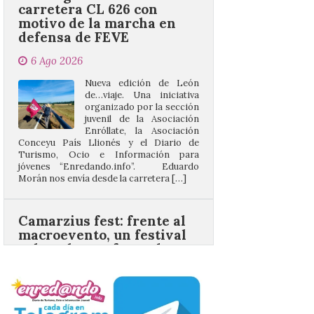
6 Ago 2026
Nueva edición de León
de…viaje. Una iniciativa
organizado por la sección
juvenil de la Asociación
Enróllate, la Asociación
Conceyu País Llionés y el Diario de
Turismo, Ocio e Información para
jóvenes “Enredando.info”. Eduardo
Morán nos envía desde la carretera […]
Camarzius fest: frente al
macroevento, un festival
cultural transformador
que apuesta por el legado.
6 Ago 2026
Los días 7, 8 y 9 de agosto
de 2026, Camarzana de
Tera volverá a convertirse
en punto de encuentro,
con la Villa Romana de