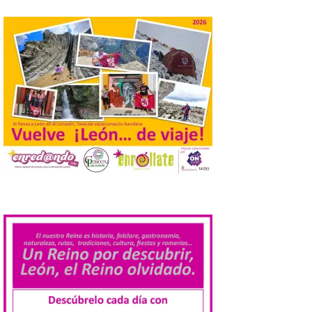
La Universidad de León
retoma las excavaciones
en La Peña del Castro para
profundizar en la vida
cotidiana de la Edad del
Hierro
6 Ago 2026
La novena campaña
arqueológica centrará sus
trabajos en el estudio de la
organización urbana y la
vida cotidiana del poblado
.
y contará con la participación de
estudiantes del grado en Historia. La
excavación se complementará con
actividades de divulgación abiertas […]
El Mercado Medieval abre
sus puertas en La Bañeza
con más de 60 puestos y