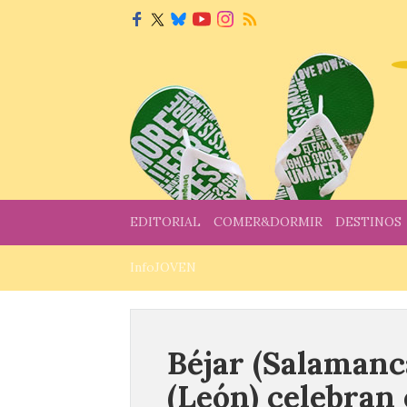
EDITORIAL
COMER&DORMIR
DESTINOS
InfoJOVEN
Béjar (Salamanca
(León) celebran 