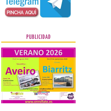
Orpheus. Vivimos un momento en el que la
música en directo mueve grandes
fenómenos de […]
El Ayuntamiento de
Cabrillanes analizará,
conforme a la legalidad, la
PUBLICIDAD
solicitud para la
celebración del Iberia
Eclipse Festival
6 Ago 2026
Durante la mañana de ayer
miércoles ha sido
registrada en el
Ayuntamiento una
solicitud relacionada con
la celebración de este evento. Ante las
informaciones aparecidas en distintos
medios de comunicación sobre la posible
celebración del denominado Iberia
Eclipse Festival en […]