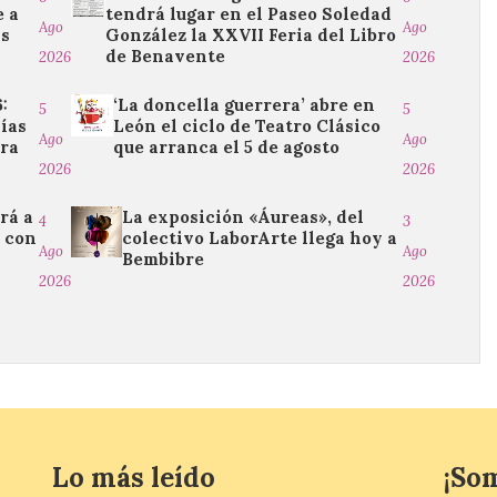
e a
tendrá lugar en el Paseo Soledad
Ago
Ago
as
González la XXVII Feria del Libro
de Benavente
2026
2026
:
‘La doncella guerrera’ abre en
5
5
días
León el ciclo de Teatro Clásico
Ago
Ago
ura
que arranca el 5 de agosto
2026
2026
rá a
La exposición «Áureas», del
4
3
o con
colectivo LaborArte llega hoy a
Ago
Ago
Bembibre
2026
2026
Lo más leído
¡So