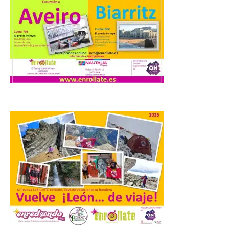
cultural transformador
que apuesta por el legado.
6 Ago 2026
Los días 7, 8 y 9 de agosto
de 2026, Camarzana de
Tera volverá a convertirse
en punto de encuentro,
con la Villa Romana de
Orpheus. Vivimos un momento en el que la
música en directo mueve grandes
fenómenos de […]
El Ayuntamiento de
Cabrillanes analizará,
conforme a la legalidad, la
solicitud para la
celebración del Iberia
Eclipse Festival