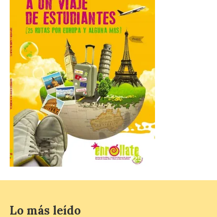
La novena campaña
arqueológica centrará sus
trabajos en el estudio de la
organización urbana y la
vida cotidiana del poblado
y contará con la participación de
estudiantes del grado en Historia. La
excavación se complementará con
actividades de divulgación abiertas […]
El Mercado Medieval abre
sus puertas en La Bañeza
con más de 60 puestos y
un amplio programa de
animación.
6 Ago 2026
Lo más leído