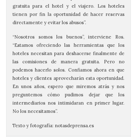
gratuita para el hotel y el viajero. Los hoteles
tienen por fin la oportunidad de hacer reservas
directamente y evitar los abusos”.
“Nosotros somos los buenos”, interviene Ros.
El Ayuntamiento de La
“Estamos ofreciendo las herramientas que los
Bañeza presenta el
hoteles necesitan para deshacerse finalmente de
Festival One More Time,
una cita con la música de
las comisiones de manera gratuita. Pero no
los 80 y 90 para el 16 de
podemos hacerlo solos. Confiamos ahora en que
agosto en la Plaza Mayor.
hoteles y clientes aprovecharán esta oportunidad.
6 Ago 2026
En unos años, espero que miremos atrás y nos
preguntemos cómo pudimos dejar que los
Se celebrará el próximo
intermediarios nos intimidaran en primer lugar.
domingo 16 de agosto, a
No los necesitamos”.
partir de las 23:00 horas,
en la Plaza Mayor de la
ciudad. El Salón de Plenos
Texto y fotografía: notasdeprensa.es
del Ayuntamiento de La Bañeza ha
acogido esta mañana la presentación