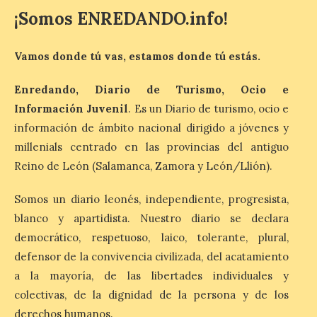
obras relacionadas con la
¡Somos ENREDANDO.info!
Antigüedad clásica, la mitología y los
viajes, que se suceden al ritmo de un
evocador tema de La […]
Vamos donde tú vas, estamos donde tú estás.
Enredando, Diario de Turismo, Ocio e
Patrimonio Nacional
Información Juvenil
. Es un Diario de turismo, ocio e
cancela la temporada de
información de ámbito nacional dirigido a jóvenes y
fuentes de La Granja ante
la escasez de agua
millenials centrado en las provincias del antiguo
Reino de León (Salamanca, Zamora y León/Llión).
6 Ago 2026
Somos un diario leonés, independiente, progresista,
Esta medida afecta a los
blanco y apartidista. Nuestro diario se declara
espectáculos nocturnos
de la Fuente Baños de
democrático, respetuoso, laico, tolerante, plural,
Diana previstos para los
defensor de la convivencia civilizada, del acatamiento
días 8, 15 y 22 de agosto,
así como al encendido extraordinario del
a la mayoría, de las libertades individuales y
día 25. La reserva de agua en el estanque
colectivas, de la dignidad de la persona y de los
«El Mar», […]
derechos humanos.