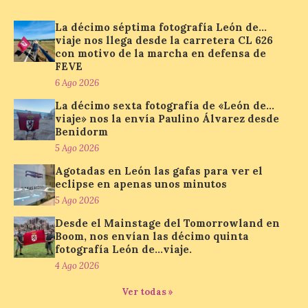
La programación
incorpora un amplio
calendario de actividades
La décimo séptima fotografía León de…
de animación dirigidas a
viaje nos llega desde la carretera CL 626
todos los públicos. La
con motivo de la marcha en defensa de
Bañeza inauguró en la tarde de este
FEVE
martes 4 de agosto una nueva edición de
su tradicional Mercado Medieval, que
6 Ago 2026
hasta el próximo 6 […]
La décimo sexta fotografía de «León de…
viaje» nos la envía Paulino Álvarez desde
Benidorm
Un viaje a la Antigüedad:
5 Ago 2026
el Museo del Prado
Agotadas en León las gafas para ver el
propone un recorrido por
eclipse en apenas unos minutos
obras de su Colección de
5 Ago 2026
inspiración clásica
Desde el Mainstage del Tomorrowland en
6 Ago 2026
Boom, nos envían las décimo quinta
fotografía León de…viaje.
4 Ago 2026
Al hilo del estreno de La
Odisea de Christopher
Ver todas »
Nolan. La pieza de vídeo
reúne una selección de