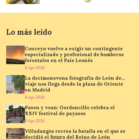
fotografía de León de…
viaje nos llega desde la
plaza de Oriente en
Madrid
Lo más leído
8 Ago 2026
Conceyu vuelve a exigir un contingente
Nueva edición de León
especializado y profesional de bomberos
de…viaje. Una iniciativa
forestales en el País Leonés
organizado por la sección
juvenil de la Asociación
8 Ago 2026
Enróllate, la Asociación
Conceyu País Llionés y el Diario de
La decimonovena fotografía de León de…
Turismo, Ocio e Información para
viaje nos llega desde la plaza de Oriente
jóvenes “Enredando.info”. Pilar Aller Aller
en Madrid
nos envía la décimo […]
8 Ago 2026
Pasen y vean: Gordoncillo celebra el
XXIV festival de payasos
Los minerales y sus usos
8 Ago 2026
más comunes centran la
nueva exposición del
Villadangos recrea la batalla en el que se
Museo de la Siderurgia y
decidió el futuro del Reino de León