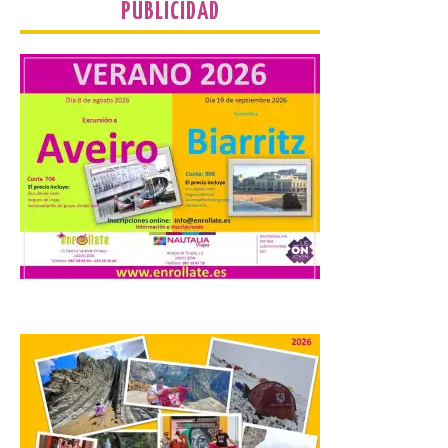
reforzará la movilidad con un servicio
PUBLICIDAD
especial de lanzaderas desde el PCTCAN
a Ciriego. El Ayuntamiento de […]
Turismo de Extremadura
impulsa nuevas
iniciativas relacionadas
con el trío de eclipses para
afianzar a Extremadura
como referente en
astroturismo
8 Ago 2026
Extremadura cuenta con
uno de los cielos
estrellados con menor
contaminación lumínica
de Europa, un recurso
natural que permite disfrutar de
actividades de astroturismo durante todo