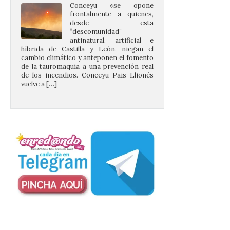
“descomunidad”
antinatural, artificial e
híbrida de Castilla y León, niegan el
cambio climático y anteponen el fomento
de la tauromaquia a una prevención real
de los incendios. Conceyu Pais Llionés
vuelve a […]
Santander aconseja acudir
a pie o en transporte
público y evitar el
vehículo privado para el
eclipse
8 Ago 2026
El TUS cuenta con líneas
que llegan a la zona en
puntos como el faro de
Cabo Mayor, Cueto,
Corbanera o Ciriego y