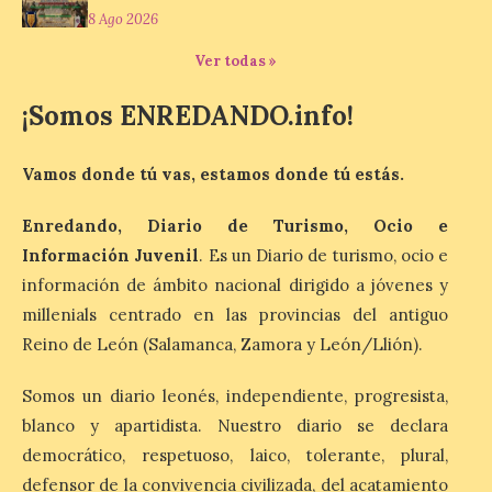
la Minería de Sabero
8 Ago 2026
8 Ago 2026
Ver todas »
¡Somos ENREDANDO.info!
La exposición que se
inaugurará el sábado día 8
de agosto a las doce y
Vamos donde tú vas, estamos donde tú estás.
media de la mañana,
durante la ‘Feria de
minerales, rocas y fósiles de Castilla y
Enredando, Diario de Turismo, Ocio e
León’, podrá visitarse hasta finales del
mes de noviembre, con […]
Información Juvenil
. Es un Diario de turismo, ocio e
información de ámbito nacional dirigido a jóvenes y
millenials centrado en las provincias del antiguo
La Bañeza inicia sus
Reino de León (Salamanca, Zamora y León/Llión).
fiestas con el pregón a
cargo de Arturo Martínez
Somos un diario leonés, independiente, progresista,
Matilla
blanco y apartidista. Nuestro diario se declara
8 Ago 2026
democrático, respetuoso, laico, tolerante, plural,
defensor de la convivencia civilizada, del acatamiento