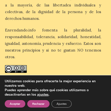
El Ayuntamiento de La
a la mayoría, de las libertades individuales y
Bañeza designa a Arturo
colectivas, de la dignidad de la persona y de los
Martínez Matilla como
pregonero de las Fiestas
derechos humanos.
2026. Tendrá lugar este
sábado 8 de agosto a las 21,00 horas en el
teatro municipal de La Bañeza. El
Enrendando.info fomenta la pluralidad, la
comunicador astorgano Arturo Martínez
responsabilidad, tolerancia, solidaridad, honestidad,
Matilla, […]
igualdad, autonomía, prudencia y esfuerzo. Estos son
nuestros principios y si no te gustan NO tenemos
La I Feria de la Cerveza
otros.
Artesana de Astorga
arranca con una gran
acogida del público
enredando.info está bajo
licencia de Creative Commons
8 Ago 2026
Utilizamos cookies para ofrecerte la mejor experiencia en
nuestra web.
Reconocimiento-CompartirIgual 4.0 Internacional
.
Puedes aprender más sobre qué cookies utilizamos o
desactivarlas en los
ajustes
.
La inauguración contó
con la presencia del
Aceptar
Rechazar
Ajustes
alcalde de Astorga, José
© 2026 Enredando
Política de privacidad
Política de cookies
Contacto
Luis Nieto, que se acercó