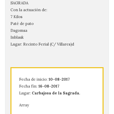
SAGRADA
Con la actuación de:
7 Kilos
Paté de pato
Dagomsa
Inblauk
Lugar: Recinto Ferial (C/ Villares)d
La UPSA impulsa la
creación musical con el I
Concurso Internacional de
Fecha de inicio:
10-08-2017
Composición Coral Sacra
Fecha fín:
16-08-2017
8 Ago 2026
Lugar:
Carbajosa de la Sagrada.
Array
Este certamen,
promovido por el Instituto