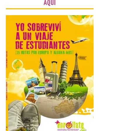
seguridad y acceso […]
AQUÍ
Gijon prohíbe el baño en
San Lorenzo, Poniente y
Arbeyal el día del eclipse a
partir de las 19.00 horas.
8 Ago 2026
Incide en que el eclipse se
verá desde múltiples
puntos de la ciudad, por lo
que no será necesario
desplazarse y se
recomienda no acudir a Gijón/Xixón en
coche ni usarlo ese día. Los accesos a
la Campa Torres y La […]
La decimonovena