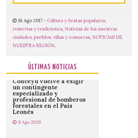
Universitario de Música
Sacra de la Universidad
Pontificia de Salamanca
(UPSA), premiará composiciones
16 Ago 2017
-
Cultura y fiestas populares,
inéditas, destinadas a coro, con un
romerias y tradiciones
,
Noticias de los nuestras
premio de 3.000 euros. Las candidaturas
podrán presentarse hasta el 30 de
ciudades, pueblos, villas y comarcas
,
NOTICIAS DE
noviembre. La Universidad, a […]
NUESTRA REGIÓN
.
Conceyu vuelve a exigir
ÚLTIMAS NOTICIAS
un contingente
especializado y
profesional de bomberos
forestales en el País
Leonés
8 Ago 2026
Conceyu «se opone
frontalmente a quienes,
desde esta