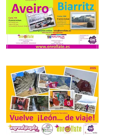
iniciativas relacionadas
con el trío de eclipses para
afianzar a Extremadura
como referente en
astroturismo
8 Ago 2026
Extremadura cuenta con
uno de los cielos
estrellados con menor
contaminación lumínica
de Europa, un recurso
natural que permite disfrutar de
actividades de astroturismo durante todo
el año. La Dirección General de Turismo
ha puesto en marcha diversas iniciativas
relacionadas […]
Cabárceno prepara tres
enclaves privilegiados