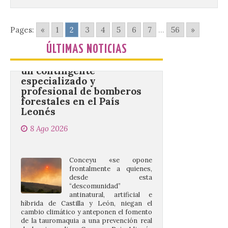
Pages:
«
1
2
3
4
5
6
7
...
56
»
Conceyu vuelve a exigir
un contingente
ÚLTIMAS NOTICIAS
especializado y
profesional de bomberos
forestales en el País
Leonés
8 Ago 2026
Conceyu «se opone
frontalmente a quienes,
desde esta
“descomunidad”
antinatural, artificial e
híbrida de Castilla y León, niegan el
cambio climático y anteponen el fomento
de la tauromaquia a una prevención real
de los incendios. Conceyu Pais Llionés
vuelve a […]