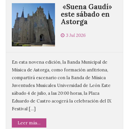
«Suena Gaudí»
este sábado en
Astorga
La UPSA impulsa la
3 Jul 2026
creación musical con el I
Concurso Internacional de
Composición Coral Sacra
En esta novena edición, la Banda Municipal de
8 Ago 2026
Música de Astorga, como formación anfitriona,
compartirá escenario con la Banda de Música
Este certamen,
Juventudes Musicales Universidad de León Este
promovido por el Instituto
Universitario de Música
sábado 4 de julio, a las 20:00 horas, la Plaza
Sacra de la Universidad
Pontificia de Salamanca
Eduardo de Castro acogerá la celebración del IX
(UPSA), premiará composiciones
Festival […]
inéditas, destinadas a coro, con un
premio de 3.000 euros. Las candidaturas
podrán presentarse hasta el 30 de
Leer más...
noviembre. La Universidad, a […]