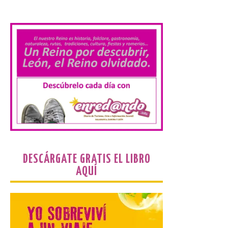
desde los que divisar el
.
eclipse solar del 12 de
agosto
8 Ago 2026
El parque amplía su
horario y refuerza los
transportes y la
hostelería. En Alto
Campoo continuará la
programación musical de Estación
Sonora. Peña Cabarga, elegido lugar
preferente en la comunidad autónoma,
contará con un dispositivo especial de
seguridad y acceso […]
DESCÁRGATE GRATIS EL LIBRO
AQUÍ
Gijon prohíbe el baño en
San Lorenzo, Poniente y
Arbeyal el día del eclipse a
partir de las 19.00 horas.