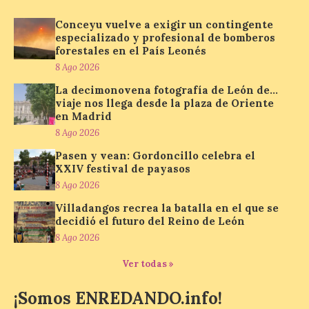
Nueva edición de León
de…viaje. Una iniciativa
Conceyu vuelve a exigir un contingente
organizado por la sección
especializado y profesional de bomberos
juvenil de la Asociación
forestales en el País Leonés
Enróllate, la Asociación
8 Ago 2026
Conceyu País Llionés y el Diario de
Turismo, Ocio e Información para
La decimonovena fotografía de León de…
jóvenes “Enredando.info”. Pilar Aller Aller
viaje nos llega desde la plaza de Oriente
nos envía la décimo […]
en Madrid
8 Ago 2026
Pasen y vean: Gordoncillo celebra el
Los minerales y sus usos
XXIV festival de payasos
más comunes centran la
8 Ago 2026
nueva exposición del
Museo de la Siderurgia y
Villadangos recrea la batalla en el que se
la Minería de Sabero
decidió el futuro del Reino de León
8 Ago 2026
8 Ago 2026
Ver todas »
La exposición que se
¡Somos ENREDANDO.info!
inaugurará el sábado día 8
de agosto a las doce y