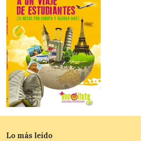
8 Ago 2026
Incide en que el eclipse se
verá desde múltiples
puntos de la ciudad, por lo
que no será necesario
desplazarse y se
recomienda no acudir a Gijón/Xixón en
coche ni usarlo ese día. Los accesos a
la Campa Torres y La […]
La decimonovena
fotografía de León de…
viaje nos llega desde la
plaza de Oriente en
Madrid
8 Ago 2026
Lo más leído