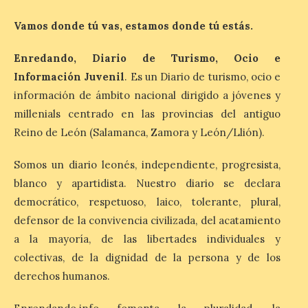
media de la mañana,
durante la ‘Feria de
Vamos donde tú vas, estamos donde tú estás.
minerales, rocas y fósiles de Castilla y
León’, podrá visitarse hasta finales del
mes de noviembre, con […]
Enredando, Diario de Turismo, Ocio e
Información Juvenil
. Es un Diario de turismo, ocio e
información de ámbito nacional dirigido a jóvenes y
La Bañeza inicia sus
millenials centrado en las provincias del antiguo
fiestas con el pregón a
Reino de León (Salamanca, Zamora y León/Llión).
cargo de Arturo Martínez
Matilla
Somos un diario leonés, independiente, progresista,
8 Ago 2026
blanco y apartidista. Nuestro diario se declara
democrático, respetuoso, laico, tolerante, plural,
El Ayuntamiento de La
defensor de la convivencia civilizada, del acatamiento
Bañeza designa a Arturo
a la mayoría, de las libertades individuales y
Martínez Matilla como
pregonero de las Fiestas
colectivas, de la dignidad de la persona y de los
2026. Tendrá lugar este
derechos humanos.
sábado 8 de agosto a las 21,00 horas en el
teatro municipal de La Bañeza. El
comunicador astorgano Arturo Martínez