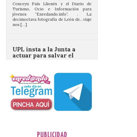
nos […]
UPL insta a la Junta a
actuar para salvar el
castillo del Asmesnal, un
BIC en estado de ruina
7 Ago 2026
Un Bien de Interés
Cultural abandonado
desde 1949. Los
procuradores leonesistas
plantean que la Junta
contacte cuanto antes con los
propietarios para exigirles medidas
inmediatas que frenen el deterioro y el
riesgo de colapso. Los procuradores de
Unión del Pueblo […]
PUBLICIDAD