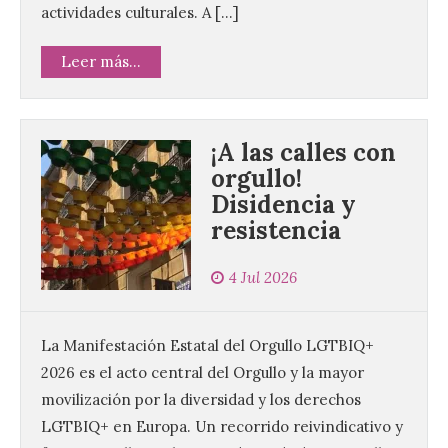
actividades culturales. A […]
Leer más...
¡A las calles con
orgullo!
Disidencia y
Vuelve la tradicional Feria
resistencia
de Dulces del Convento a
Gradefes
4 Jul 2026
7 Ago 2026
La Manifestación Estatal del Orgullo LGTBIQ+
Tendrá lugar el 9 de
agosto en los aledaños del
2026 es el acto central del Orgullo y la mayor
monasterio cisterciense
movilización por la diversidad y los derechos
de Santa María la Real de
Gradefes. Una cita
LGTBIQ+ en Europa. Un recorrido reivindicativo y
imprescindible para disfrutar de los