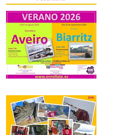
La Universidad de León
distribuye folletos con la
programación del evento
del eclipse solar que
organiza con la ESA y el
Ayuntamiento
7 Ago 2026
Los materiales ya pueden
recogerse gratuitamente
en la Oficina de
Información Turística de
León e incluyen, además
del programa del evento, una guía
práctica con recomendaciones
elaboradas por especialistas para
observar el eclipse con seguridad León, 7
de agosto de 2026. La programación […]