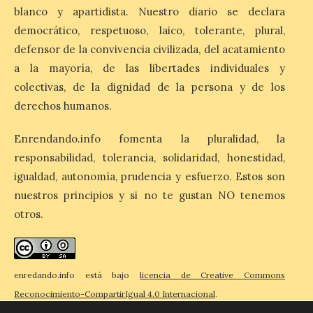
blanco y apartidista. Nuestro diario se declara
democrático, respetuoso, laico, tolerante, plural,
El eclipse genera un boom
defensor de la convivencia civilizada, del acatamiento
de reservas hoteleras y
a la mayoría, de las libertades individuales y
precios desorbitados,
colectivas, de la dignidad de la persona y de los
según SiteMinder
derechos humanos.
7 Ago 2026
Enrendando.info fomenta la pluralidad, la
responsabilidad, tolerancia, solidaridad, honestidad,
Asturias lidera el impacto
del fenómeno, con el
igualdad, autonomía, prudencia y esfuerzo. Estos son
mayor aumento en
reservas, precios y
nuestros principios y si no te gustan NO tenemos
antelación de compra. El
otros.
auge de la demanda redefine la
planificación: reservas más anticipadas y
estancias más breves en torno al evento.
Madrid, 7 agosto de […]
enredando.info está bajo
licencia de Creative Commons
Reconocimiento-CompartirIgual 4.0 Internacional
.