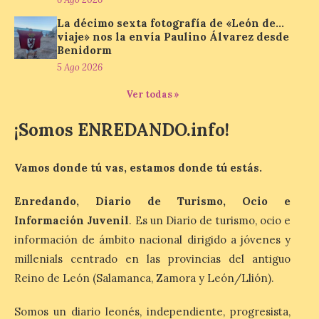
y, como novedad, en el
La décimo sexta fotografía de «León de…
Leaders Lounge, dos espacios exclusivos
para los ciclistas. El recorrido de La
viaje» nos la envía Paulino Álvarez desde
Vuelta discurrirá junto a 17 […]
Benidorm
5 Ago 2026
Ver todas »
Última llamada: Eclipse
total del 12 de agosto.
¡Somos ENREDANDO.info!
Dónde alojarse y a qué
precio
Vamos donde tú vas, estamos donde tú estás.
7 Ago 2026
Enredando, Diario de Turismo, Ocio e
León es la provincia más
Información Juvenil
. Es un Diario de turismo, ocio e
económica (116€/noche),
información de ámbito nacional dirigido a jóvenes y
pero también una de las
más agotadas: solo un 4%
millenials centrado en las provincias del antiguo
de alojamientos libres.
Zamora, Palencia y Álava son las
Reino de León (Salamanca, Zamora y León/Llión).
provincias con menos margen: apenas un
1% de los alojamientos siguen libres para
Somos un diario leonés, independiente, progresista,
esas […]