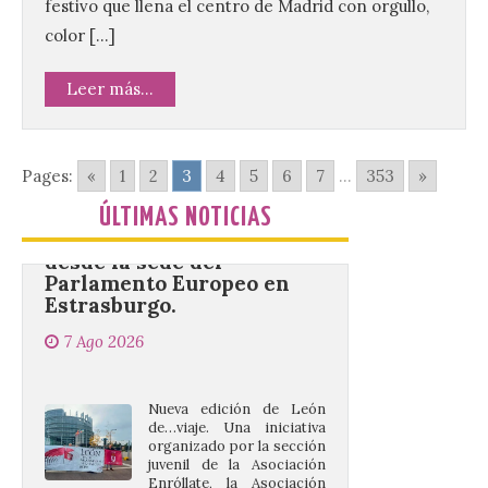
mejores dulces conventuales, tradición,
festivo que llena el centro de Madrid con orgullo,
cultura y un ambiente único. El
color […]
Ayuntamiento de Gradefes, intentando
[…]
Leer más...
La decimoctava fotografía
de León de…viaje nos llega
Pages:
«
1
2
3
4
5
6
7
...
353
»
desde la sede del
Parlamento Europeo en
ÚLTIMAS NOTICIAS
Estrasburgo.
7 Ago 2026
Nueva edición de León
de…viaje. Una iniciativa
organizado por la sección
juvenil de la Asociación
Enróllate, la Asociación
Conceyu País Llionés y el Diario de
Turismo, Ocio e Información para
jóvenes “Enredando.info”. . La
decimoctava fotografía de León de…viaje