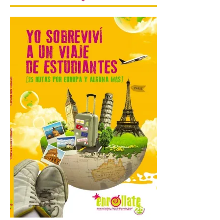
mes de vigencia
7 Ago 2026
Las personas que hayan
cumplido o cumplan 18
años en 2026 pueden
solicitar esta ayuda en la
web
https://bonoculturajoven.gob.es/ hasta el
31 de octubre. Desde este año, los 400
euros del Bono pueden utilizarse tanto
para consumir productos culturales como
[…]
El Gobierno de España
lanza un visor web para
localizar y disfrutar del
eclipse solar del 12 de
agosto con seguridad
7 Ago 2026