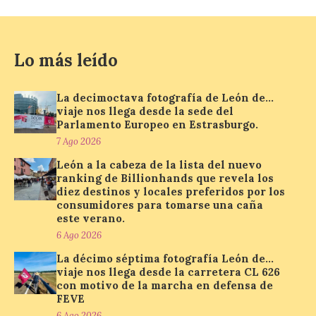
Se trata de un visor web
que permite conocer la
Lo más leído
posición exacta del Sol y
así localizar el lugar ideal
para observar el eclipse
La decimoctava fotografía de León de…
solar del 12 de agosto de 2026 sin
viaje nos llega desde la sede del
obstáculos. El visor es una herramienta a
Parlamento Europeo en Estrasburgo.
la […]
7 Ago 2026
León a la cabeza de la lista del nuevo
ranking de Billionhands que revela los
Paradores renueva su
diez destinos y locales preferidos por los
compromiso con La Vuelta
consumidores para tomarse una caña
como patrocinador oficial
este verano.
7 Ago 2026
6 Ago 2026
La décimo séptima fotografía León de…
viaje nos llega desde la carretera CL 626
La cadena hotelera pública
con motivo de la marcha en defensa de
volverá a estar presente
FEVE
en la zona de descanso
junto al control de firmas
6 Ago 2026