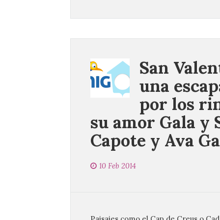
San Valent
una escap
por los r
su amor Gala y 
Capote y Ava G
10 Feb 2014
Paisajes como el Cap de Creus o Cad