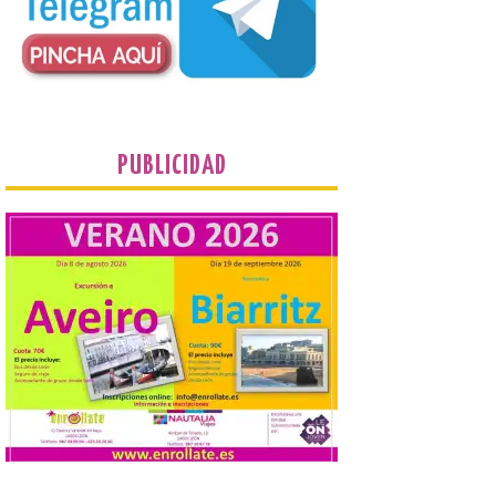
organizado por la sección
juvenil de la Asociación
Enróllate, la Asociación
Conceyu País Llionés y el Diario de
Turismo, Ocio e Información para
jóvenes “Enredando.info”. Eduardo
Morán nos envía desde la carretera […]
PUBLICIDAD
Camarzius fest: frente al
macroevento, un festival
cultural transformador
que apuesta por el legado.
6 Ago 2026
Los días 7, 8 y 9 de agosto
de 2026, Camarzana de
Tera volverá a convertirse
en punto de encuentro,
con la Villa Romana de
Orpheus. Vivimos un momento en el que la
música en directo mueve grandes
fenómenos de […]