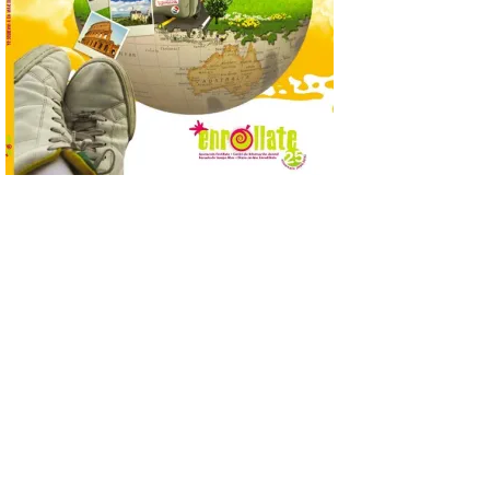
La programación
incorpora un amplio
calendario de actividades
de animación dirigidas a
todos los públicos. La
Bañeza inauguró en la tarde de este
martes 4 de agosto una nueva edición de
su tradicional Mercado Medieval, que
hasta el próximo 6 […]
Un viaje a la Antigüedad:
el Museo del Prado
propone un recorrido por
obras de su Colección de
inspiración clásica
6 Ago 2026
Al hilo del estreno de La
Odisea de Christopher
Nolan. La pieza de vídeo
reúne una selección de
obras relacionadas con la