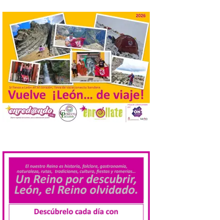
El Ayuntamiento de
Cabrillanes analizará,
conforme a la legalidad, la
solicitud para la
celebración del Iberia
Eclipse Festival
6 Ago 2026
Durante la mañana de ayer
miércoles ha sido
registrada en el
Ayuntamiento una
solicitud relacionada con
.
la celebración de este evento. Ante las
informaciones aparecidas en distintos
medios de comunicación sobre la posible
celebración del denominado Iberia
Eclipse Festival en […]
La Universidad de León
retoma las excavaciones