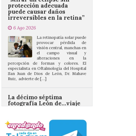
irreversibles en la retina”
6 Ago 2026
La retinopatía solar puede
provocar pérdida de
visión central, manchas en
el campo visual y
alteraciones en la
percepción de formas y colores. El
especialista en Oftalmología del Hospital
San Juan de Dios de León, Dr. Mahave
Ruiz, advierte de […]
La décimo séptima
fotografía León de…viaje
nos llega desde la
carretera CL 626 con
motivo de la marcha en
defensa de FEVE
6 Ago 2026
Nueva edición de León
de…viaje. Una iniciativa