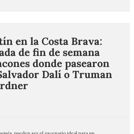
ín en la Costa Brava:
ada de fin de semana
incones donde pasearon
Salvador Dalí o Truman
ardner
aqués, pueden ser el escenario ideal para un