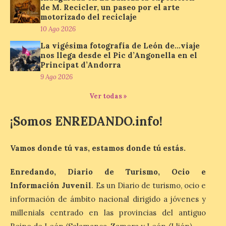
de M. Recicler, un paseo por el arte
Protección Civil activa la
motorizado del reciclaje
fase de Preemergencia en
10 Ago 2026
Situación Operativa 1 del
Plan Estatal General de
La vigésima fotografía de León de…viaje
Emergencias ante los
nos llega desde el Pic d’Angonella en el
riesgos potenciales
Principat d’Andorra
asociados al eclipse
9 Ago 2026
10 Ago 2026
Ver todas »
¡Somos ENREDANDO.info!
El dispositivo se refuerza
días antes del eclipse
solar total del 12 de
Vamos donde tú vas, estamos donde tú estás.
agosto, que atravesará
España de oeste a este, y
que movilizará a varios millones de
Enredando, Diario de Turismo, Ocio e
personas para disfrutar de este
acontecimiento histórico. Algunas
Información Juvenil
. Es un Diario de turismo, ocio e
comunidades autónomas ya han […]
información de ámbito nacional dirigido a jóvenes y
millenials centrado en las provincias del antiguo