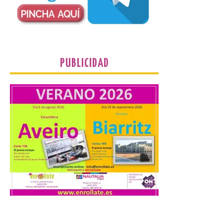
de…viaje. Una iniciativa
organizado por la sección
juvenil de la Asociación
Enróllate, la Asociación
Conceyu País Llionés y el Diario de
Turismo, Ocio e Información para
jóvenes “Enredando.info”. Desde las
PUBLICIDAD
cristalinas aguas de Formentera, Mary
[…]
UPL cuestiona a la Junta
por no imponer sanciones
a Aucalsa, como hará el
Principado de Asturias,
por cobrar en la AP-66 la
tarifa íntegra pese a estar
en obras
10 Ago 2026