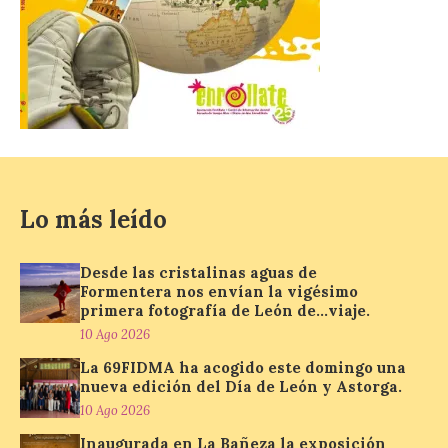
una feria […]
CIUDEN acoge un nuevo
gran proyecto expositivo
que conecta la obra de
Eduardo Chillida con el
patrimonio industrial
10 Ago 2026
Lo más leído
La Térmica Cultural
Desde las cristalinas aguas de
albergará hasta el 10 de
Formentera nos envían la vigésimo
enero de 2027 la muestra
primera fotografía de León de…viaje.
‘Eduardo Chillida. Pensar
con las manos’, formada
10 Ago 2026
por 125 piezas de una de las figuras
esenciales del arte contemporáneo.
La 69FIDMA ha acogido este domingo una
Hierro, vacío y memoria industrial
nueva edición del Día de León y Astorga.
marcan esta exposición […]
10 Ago 2026
Inaugurada en La Bañeza la exposición