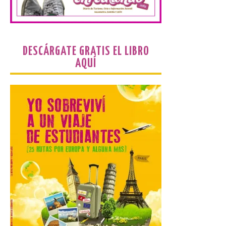
avance 2025-2026 con las
cifras actualizadas del curso escolar
recién finalizado. El Grado Básico crece
un 2,1%, el Grado Medio un 2,7%, el Grado
Superior un 2,3% y los cursos […]
DESCÁRGATE GRATIS EL LIBRO
AQUÍ
La 69FIDMA ha acogido
este domingo una nueva
edición del Día de León y
Astorga.
10 Ago 2026
El presidente de la
Diputación de León,
Gerardo Álvarez Courel, y
el vicepresidente Roberto
Aller han participado en el
acto institucional organizado con motivo
del Día de León. Organizada por la
Cámara de Comercio de Gijón, FIDMA es