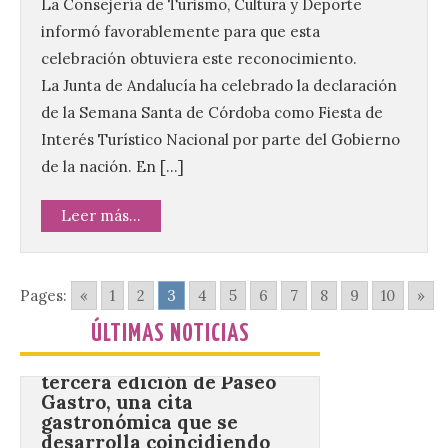
La Consejería de Turismo, Cultura y Deporte
10 Ago 2026
informó favorablemente para que esta
celebración obtuviera este reconocimiento.
La Junta de Andalucía ha celebrado la declaración
Los Campamentos
Salamanca Tech, que se
de la Semana Santa de Córdoba como Fiesta de
desarrollan hasta el 4 de
Interés Turístico Nacional por parte del Gobierno
septiembre en nueve
turnos semanales con
de la nación. En […]
capacidad para 120 niños cada uno. Un
total de 120 menores han recibido su
diploma acreditativo tras finalizar esta
Leer más...
semana de actividades en […]
Pages:
«
1
2
3
4
5
6
7
8
9
10
»
Gijón/Xixón celebra la
tercera edición de Paseo
ÚLTIMAS NOTICIAS
Gastro, una cita
gastronómica que se
desarrolla coincidiendo
con la Semana Grande de
la ciudad.