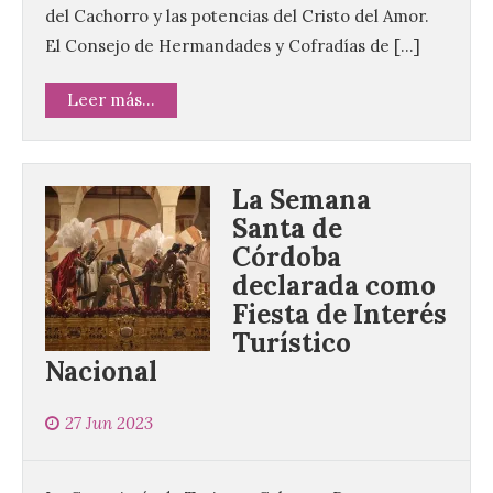
del Cachorro y las potencias del Cristo del Amor.
El Consejo de Hermandades y Cofradías de […]
Leer más...
La Semana
Santa de
Córdoba
declarada como
Fiesta de Interés
Turístico
Nacional
120 jóvenes completan su
formación en robótica y
entornos digitales en un
27 Jun 2023
nuevo curso de los
Campamentos Salamanca
Tech