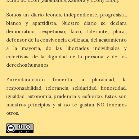
Reino de León (Salamanca, Zamora y León/Llión).
El Ayuntamiento de
Segovia presenta “Música
Somos un diario leonés, independiente, progresista,
para un eclipse”, un
concierto único con
blanco y apartidista. Nuestro diario se declara
motivo del eclipse de sol
democrático, respetuoso, laico, tolerante, plural,
10 Ago 2026
defensor de la convivencia civilizada, del acatamiento
a la mayoría, de las libertades individuales y
colectivas, de la dignidad de la persona y de los
La cita, que se celebrará el
12 de agosto en el
derechos humanos.
enlosado de la Catedral,
incluye el estreno absoluto
Enrendando.info fomenta la pluralidad, la
de una composición del
músico segoviano Geni Uñón. Turismo de
responsabilidad, tolerancia, solidaridad, honestidad,
Segovia lanza el Premio Internacional de
Fotografía del Eclipse “Segovia bajo […]
igualdad, autonomía, prudencia y esfuerzo. Estos son
nuestros principios y si no te gustan NO tenemos
otros.
València prepara un
operativo especial de
limpieza en las playas y el