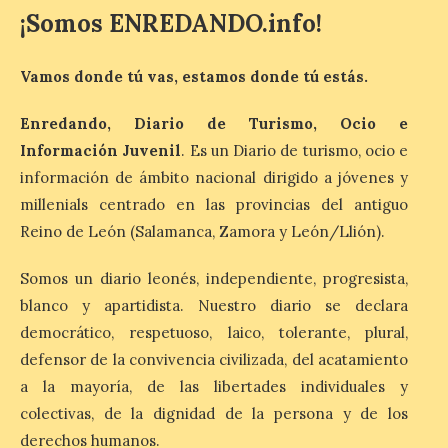
¡Somos ENREDANDO.info!
Patrimonio Nacional
cancela la temporada de
Vamos donde tú vas, estamos donde tú estás.
fuentes de La Granja ante
la escasez de agua
Enredando, Diario de Turismo, Ocio e
6 Ago 2026
Información Juvenil
. Es un Diario de turismo, ocio e
información de ámbito nacional dirigido a jóvenes y
Esta medida afecta a los
millenials centrado en las provincias del antiguo
espectáculos nocturnos
de la Fuente Baños de
Reino de León (Salamanca, Zamora y León/Llión).
Diana previstos para los
días 8, 15 y 22 de agosto,
Somos un diario leonés, independiente, progresista,
así como al encendido extraordinario del
día 25. La reserva de agua en el estanque
blanco y apartidista. Nuestro diario se declara
«El Mar», […]
democrático, respetuoso, laico, tolerante, plural,
defensor de la convivencia civilizada, del acatamiento
a la mayoría, de las libertades individuales y
El Descenso Internacional
del Sella arranca con el
colectivas, de la dignidad de la persona y de los
homenaje a los campeones
derechos humanos.