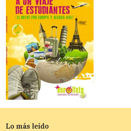
organización urbana y la
vida cotidiana del poblado
y contará con la participación de
estudiantes del grado en Historia. La
excavación se complementará con
actividades de divulgación abiertas […]
El Mercado Medieval abre
sus puertas en La Bañeza
con más de 60 puestos y
un amplio programa de
animación.
6 Ago 2026
La programación
incorpora un amplio
calendario de actividades
de animación dirigidas a
todos los públicos. La
Lo más leído
Bañeza inauguró en la tarde de este
martes 4 de agosto una nueva edición de