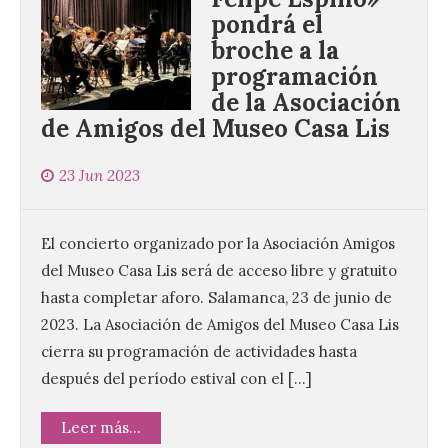
pondrá el
El Ayuntamiento de La
broche a la
Bañeza presenta el
programación
Festival One More Time,
una cita con la música de
de la Asociación
los 80 y 90 para el 16 de
de Amigos del Museo Casa Lis
agosto en la Plaza Mayor.
6 Ago 2026
23 Jun 2023
Se celebrará el próximo
El concierto organizado por la Asociación Amigos
domingo 16 de agosto, a
partir de las 23:00 horas,
del Museo Casa Lis será de acceso libre y gratuito
en la Plaza Mayor de la
hasta completar aforo. Salamanca, 23 de junio de
ciudad. El Salón de Plenos
del Ayuntamiento de La Bañeza ha
2023. La Asociación de Amigos del Museo Casa Lis
acogido esta mañana la presentación
oficial del Festival One […]
cierra su programación de actividades hasta
después del período estival con el […]
“Mirar un eclipse sin
Leer más...