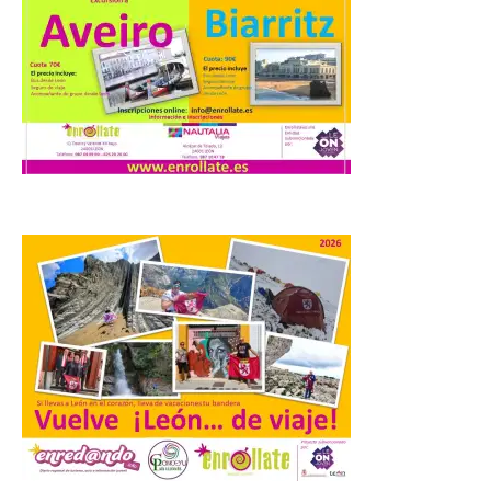
Los días 7, 8 y 9 de agosto
de 2026, Camarzana de
Tera volverá a convertirse
en punto de encuentro,
con la Villa Romana de
Orpheus. Vivimos un momento en el que la
música en directo mueve grandes
fenómenos de […]
El Ayuntamiento de
Cabrillanes analizará,
conforme a la legalidad, la
solicitud para la
celebración del Iberia
Eclipse Festival
6 Ago 2026
Durante la mañana de ayer
miércoles ha sido