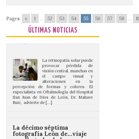
protección adecuada
puede causar daños
irreversibles en la retina”
Pages:
«
1
...
52
53
54
55
56
57
58
...
8
6 Ago 2026
ÚLTIMAS NOTICIAS
La retinopatía solar puede
provocar pérdida de
visión central, manchas en
el campo visual y
alteraciones en la
percepción de formas y colores. El
especialista en Oftalmología del Hospital
San Juan de Dios de León, Dr. Mahave
Ruiz, advierte de […]
La décimo séptima
fotografía León de…viaje
nos llega desde la
carretera CL 626 con
motivo de la marcha en