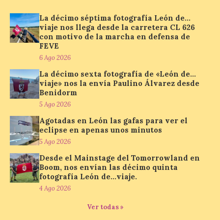
su tradicional Mercado Medieval, que
hasta el próximo 6 […]
La décimo séptima fotografía León de…
viaje nos llega desde la carretera CL 626
con motivo de la marcha en defensa de
FEVE
Un viaje a la Antigüedad:
6 Ago 2026
el Museo del Prado
La décimo sexta fotografía de «León de…
propone un recorrido por
viaje» nos la envía Paulino Álvarez desde
obras de su Colección de
Benidorm
inspiración clásica
5 Ago 2026
6 Ago 2026
Agotadas en León las gafas para ver el
eclipse en apenas unos minutos
5 Ago 2026
Al hilo del estreno de La
Odisea de Christopher
Desde el Mainstage del Tomorrowland en
Nolan. La pieza de vídeo
Boom, nos envían las décimo quinta
reúne una selección de
obras relacionadas con la
fotografía León de…viaje.
Antigüedad clásica, la mitología y los
4 Ago 2026
viajes, que se suceden al ritmo de un
evocador tema de La […]
Ver todas »