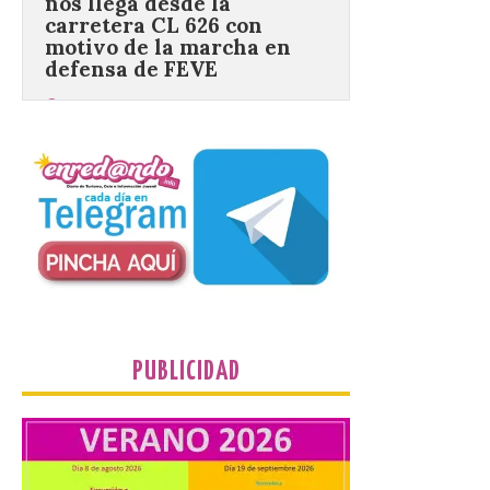
defensa de FEVE
6 Ago 2026
Nueva edición de León
de…viaje. Una iniciativa
organizado por la sección
juvenil de la Asociación
Enróllate, la Asociación
Conceyu País Llionés y el Diario de
Turismo, Ocio e Información para
jóvenes “Enredando.info”. Eduardo
Morán nos envía desde la carretera […]
Camarzius fest: frente al
macroevento, un festival
PUBLICIDAD
cultural transformador
que apuesta por el legado.
6 Ago 2026