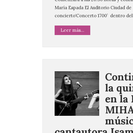
María Espada El Auditorio Ciudad de
concierto‘Concerto 1700’ dentro del
Leer más...
Conti
la qu
en la 
MIHAC
músic
cantautora Isam