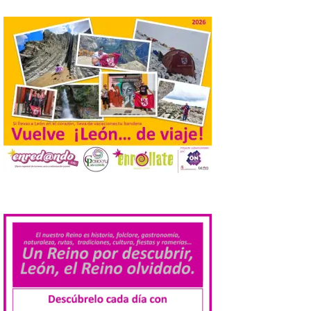
Cabrillanes analizará,
conforme a la legalidad, la
solicitud para la
celebración del Iberia
Eclipse Festival
6 Ago 2026
Durante la mañana de ayer
miércoles ha sido
registrada en el
Ayuntamiento una
solicitud relacionada con
la celebración de este evento. Ante las
informaciones aparecidas en distintos
.
medios de comunicación sobre la posible
celebración del denominado Iberia
Eclipse Festival en […]
La Universidad de León
retoma las excavaciones
en La Peña del Castro para
profundizar en la vida