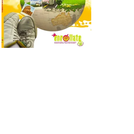
incorpora un amplio
calendario de actividades
de animación dirigidas a
todos los públicos. La
Bañeza inauguró en la tarde de este
martes 4 de agosto una nueva edición de
su tradicional Mercado Medieval, que
hasta el próximo 6 […]
Un viaje a la Antigüedad:
el Museo del Prado
propone un recorrido por
obras de su Colección de
inspiración clásica
6 Ago 2026
Al hilo del estreno de La
Odisea de Christopher
Nolan. La pieza de vídeo
reúne una selección de
obras relacionadas con la
Antigüedad clásica, la mitología y los
viajes, que se suceden al ritmo de un