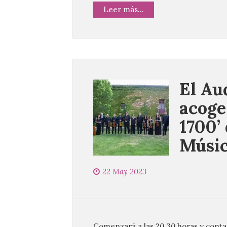
Leer más...
El Au
acoge
1700’
Músic
22 May 2023
Comenzará a las 20.30 horas y conta