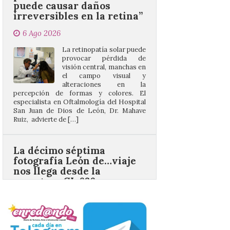
6 Ago 2026
La retinopatía solar puede
provocar pérdida de
visión central, manchas en
el campo visual y
alteraciones en la
percepción de formas y colores. El
especialista en Oftalmología del Hospital
San Juan de Dios de León, Dr. Mahave
Ruiz, advierte de […]
La décimo séptima
fotografía León de…viaje
nos llega desde la
carretera CL 626 con
motivo de la marcha en
defensa de FEVE
6 Ago 2026
Nueva edición de León
de…viaje. Una iniciativa
organizado por la sección
juvenil de la Asociación