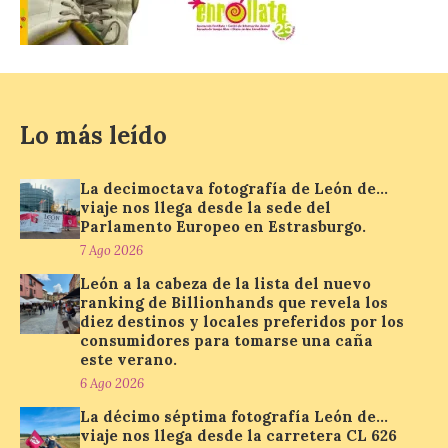
localizar y disfrutar del
eclipse solar del 12 de
agosto con seguridad
7 Ago 2026
Lo más leído
Se trata de un visor web
que permite conocer la
posición exacta del Sol y
La decimoctava fotografía de León de…
así localizar el lugar ideal
viaje nos llega desde la sede del
para observar el eclipse
Parlamento Europeo en Estrasburgo.
solar del 12 de agosto de 2026 sin
obstáculos. El visor es una herramienta a
7 Ago 2026
la […]
León a la cabeza de la lista del nuevo
ranking de Billionhands que revela los
diez destinos y locales preferidos por los
consumidores para tomarse una caña
Paradores renueva su
este verano.
compromiso con La Vuelta
como patrocinador oficial
6 Ago 2026
La décimo séptima fotografía León de…
7 Ago 2026
viaje nos llega desde la carretera CL 626