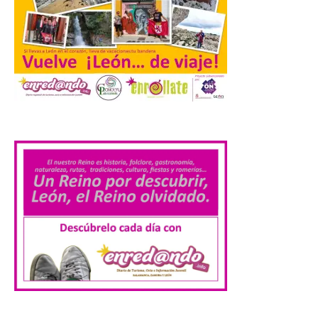
observar el eclipse con seguridad León, 7
de agosto de 2026. La programación […]
Laciana comienza su
programación para
disfrutar el eclipse total
del 12 de agosto
.
7 Ago 2026
Durante los días 1 y 2 de
agosto, tanto el público
infantil como el adulto
pudo disfrutar de un
planetario que se instaló
en el polideportivo municipal, con pases
de mañana dedicados preferentemente al
público infantil y, el resto del […]