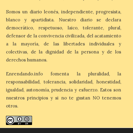
de alojamientos libres.
Zamora, Palencia y Álava son las
Somos un diario leonés, independiente, progresista,
provincias con menos margen: apenas un
1% de los alojamientos siguen libres para
blanco y apartidista. Nuestro diario se declara
esas […]
democrático, respetuoso, laico, tolerante, plural,
defensor de la convivencia civilizada, del acatamiento
a la mayoría, de las libertades individuales y
El eclipse genera un boom
de reservas hoteleras y
colectivas, de la dignidad de la persona y de los
precios desorbitados,
derechos humanos.
según SiteMinder
7 Ago 2026
Enrendando.info fomenta la pluralidad, la
responsabilidad, tolerancia, solidaridad, honestidad,
igualdad, autonomía, prudencia y esfuerzo. Estos son
Asturias lidera el impacto
del fenómeno, con el
nuestros principios y si no te gustan NO tenemos
mayor aumento en
otros.
reservas, precios y
antelación de compra. El
auge de la demanda redefine la
planificación: reservas más anticipadas y
estancias más breves en torno al evento.
enredando.info está bajo
licencia de Creative Commons
Madrid, 7 agosto de […]