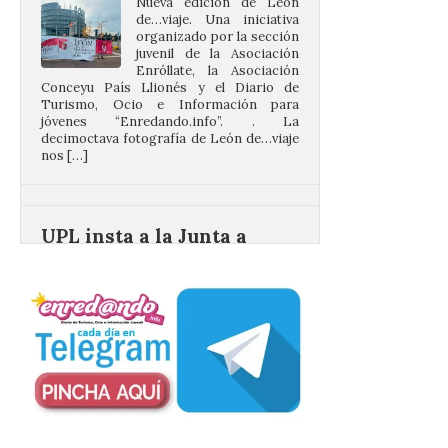
Enróllate, la Asociación
Conceyu País Llionés y el Diario de
Turismo, Ocio e Información para
jóvenes “Enredando.info”. . La
decimoctava fotografía de León de…viaje
nos […]
UPL insta a la Junta a
actuar para salvar el
castillo del Asmesnal, un
BIC en estado de ruina
7 Ago 2026
Un Bien de Interés
Cultural abandonado
desde 1949. Los
procuradores leonesistas
plantean que la Junta
contacte cuanto antes con los
propietarios para exigirles medidas