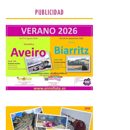
inmediatas que frenen el deterioro y el
riesgo de colapso. Los procuradores de
Unión del Pueblo […]
PUBLICIDAD
La Universidad de León
distribuye folletos con la
programación del evento
del eclipse solar que
organiza con la ESA y el
Ayuntamiento
7 Ago 2026
Los materiales ya pueden
recogerse gratuitamente
en la Oficina de
Información Turística de
León e incluyen, además
del programa del evento, una guía
práctica con recomendaciones
elaboradas por especialistas para