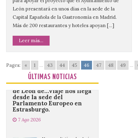
para apoyar el proyecto que el Ayuntamiento de
agosto en los aledaños del
monasterio cisterciense
León presentará en unos días en la sede de la
de Santa María la Real de
Gradefes. Una cita
Capital Española de la Gastronomía en Madrid.
imprescindible para disfrutar de los
Más de 200 restaurantes y hoteles apoyan […]
mejores dulces conventuales, tradición,
cultura y un ambiente único. El
Ayuntamiento de Gradefes, intentando
Leer más...
[…]
Pages:
«
1
...
43
44
45
46
47
48
49
...
La decimoctava fotografía
de León de…viaje nos llega
ÚLTIMAS NOTICIAS
desde la sede del
Parlamento Europeo en
Estrasburgo.
7 Ago 2026
Nueva edición de León
de…viaje. Una iniciativa
organizado por la sección
juvenil de la Asociación