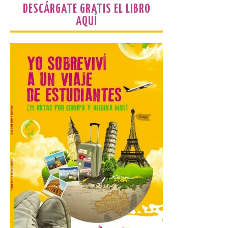
Más de 200.000 jóvenes
DESCÁRGATE GRATIS EL LIBRO
nacidos en 2008 ya han
AQUÍ
solicitado el Bono Cultural
Joven 2026 en su primer
mes de vigencia
7 Ago 2026
Las personas que hayan
cumplido o cumplan 18
años en 2026 pueden
solicitar esta ayuda en la
web
https://bonoculturajoven.gob.es/ hasta el
31 de octubre. Desde este año, los 400
euros del Bono pueden utilizarse tanto
para consumir productos culturales como
[…]
El Gobierno de España
lanza un visor web para