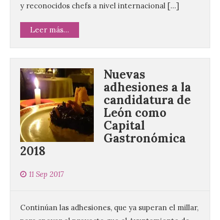
y reconocidos chefs a nivel internacional […]
Leer más...
Nuevas
adhesiones a la
candidatura de
León como
Capital
Gastronómica
Vuelve la tradicional Feria
2018
de Dulces del Convento a
Gradefes
11 Sep 2017
7 Ago 2026
Continúan las adhesiones, que ya superan el millar,
Tendrá lugar el 9 de