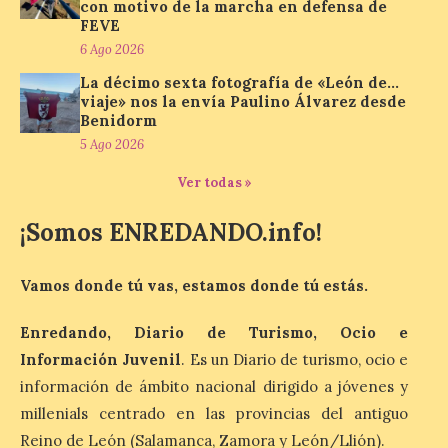
con motivo de la marcha en defensa de
FEVE
La cadena hotelera pública
volverá a estar presente
6 Ago 2026
en la zona de descanso
La décimo sexta fotografía de «León de…
junto al control de firmas
y, como novedad, en el
viaje» nos la envía Paulino Álvarez desde
Leaders Lounge, dos espacios exclusivos
Benidorm
para los ciclistas. El recorrido de La
5 Ago 2026
Vuelta discurrirá junto a 17 […]
Ver todas »
¡Somos ENREDANDO.info!
Última llamada: Eclipse
total del 12 de agosto.
Dónde alojarse y a qué
Vamos donde tú vas, estamos donde tú estás.
precio
7 Ago 2026
Enredando, Diario de Turismo, Ocio e
Información Juvenil
. Es un Diario de turismo, ocio e
información de ámbito nacional dirigido a jóvenes y
León es la provincia más
económica (116€/noche),
millenials centrado en las provincias del antiguo
pero también una de las
más agotadas: solo un 4%
Reino de León (Salamanca, Zamora y León/Llión).