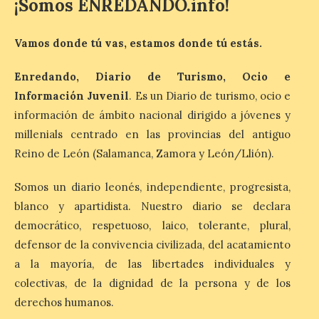
¡Somos ENREDANDO.info!
días a las 10:30 y a las 12:30
horas. No es necesaria
inscripción previa para
Vamos donde tú vas, estamos donde tú estás.
participar. El Gobierno de Aragón, en
colaboración con la Mancomunidad del
Alto Valle del Aragón y otras entidades […]
Enredando, Diario de Turismo, Ocio e
Información Juvenil
. Es un Diario de turismo, ocio e
información de ámbito nacional dirigido a jóvenes y
Inaugurada en Samos la
millenials centrado en las provincias del antiguo
muestra Hospitalidad
monástica
Reino de León (Salamanca, Zamora y León/Llión).
10 Ago 2026
Somos un diario leonés, independiente, progresista,
blanco y apartidista. Nuestro diario se declara
Recupera la memoria de
democrático, respetuoso, laico, tolerante, plural,
los monasterios como
defensor de la convivencia civilizada, del acatamiento
espacios de acogida. La
iniciativa recorrerá cinco
a la mayoría, de las libertades individuales y
municipios rurales
vinculados al Camino de Santiago y
colectivas, de la dignidad de la persona y de los
permitirá acercar al público la historia de
derechos humanos.
la hospitalidad monástica mediante una
exposición itinerante de acceso libre. El