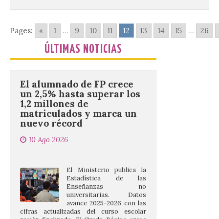
que exija al Gobierno de España la
supresión de este peaje por la ilegalidad
de la prórroga […]
Pages:
«
1
...
9
10
11
12
13
14
15
...
26
ÚLTIMAS NOTICIAS
El alumnado de FP crece
un 2,5% hasta superar los
1,2 millones de
matriculados y marca un
nuevo récord
10 Ago 2026
El Ministerio publica la
Estadística de las
Enseñanzas no
universitarias. Datos
avance 2025-2026 con las
cifras actualizadas del curso escolar
recién finalizado. El Grado Básico crece
un 2,1%, el Grado Medio un 2,7%, el Grado
Superior un 2,3% y los cursos […]