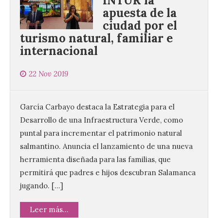
INTUR la
apuesta de la
ciudad por el
turismo natural, familiar e
internacional
UPL cuestiona a la Junta
por no imponer sanciones
22 Nov 2019
a Aucalsa, como hará el
Principado de Asturias,
por cobrar en la AP-66 la
García Carbayo destaca la Estrategia para el
tarifa íntegra pese a estar
Desarrollo de una Infraestructura Verde, como
en obras
puntal para incrementar el patrimonio natural
10 Ago 2026
salmantino. Anuncia el lanzamiento de una nueva
herramienta diseñada para las familias, que
La formación leonesista
permitirá que padres e hijos descubran Salamanca
registró una batería de
jugando. […]
preguntas escritas en las
Cortes autonómicas
mediante las cuales vuelve
Leer más...
a reclamar a la institución autonómica