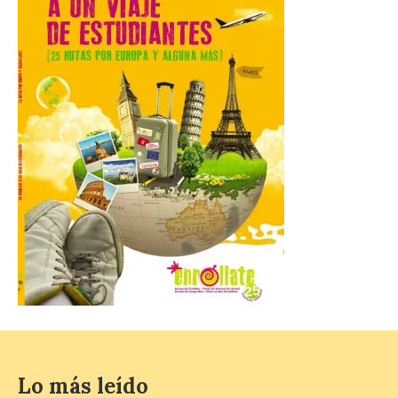
10 Ago 2026
La cita, que se celebrará el
12 de agosto en el
enlosado de la Catedral,
incluye el estreno absoluto
de una composición del
músico segoviano Geni Uñón. Turismo de
Segovia lanza el Premio Internacional de
Fotografía del Eclipse “Segovia bajo […]
València prepara un
operativo especial de
limpieza en las playas y el
punto de observación para
el eclipse solar del día 12
10 Ago 2026
Lo más leído