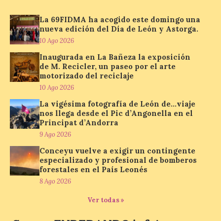
El Ayuntamiento ha
coordinado este refuerzo
La 69FIDMA ha acogido este domingo una
con el dispositivo de
nueva edición del Día de León y Astorga.
seguridad, movilidad,
10 Ago 2026
atención sanitaria y
protección civil previsto ante la elevada
Inaugurada en La Bañeza la exposición
afluencia. . El Ayuntamiento de València ha
de M. Recicler, un paseo por el arte
dispuesto un operativo extraordinario de
limpieza y recogida de residuos con
motorizado del reciclaje
motivo […]
10 Ago 2026
La vigésima fotografía de León de…viaje
nos llega desde el Pic d’Angonella en el
El Monasterio de Santa
Principat d’Andorra
María de Iguácel ofrece
9 Ago 2026
visitas guiadas gratuitas
Conceyu vuelve a exigir un contingente
al durante el mes de
especializado y profesional de bomberos
agosto
forestales en el País Leonés
10 Ago 2026
8 Ago 2026
Ver todas »
Las visitas guiadas
tendrán lugar todos los