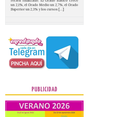
La 69FIDMA ha acogido
este domingo una nueva
edición del Día de León y
Astorga.
10 Ago 2026
El presidente de la
Diputación de León,
Gerardo Álvarez Courel, y
el vicepresidente Roberto
Aller han participado en el
acto institucional organizado con motivo
del Día de León. Organizada por la
Cámara de Comercio de Gijón, FIDMA es
PUBLICIDAD
una feria […]
CIUDEN acoge un nuevo