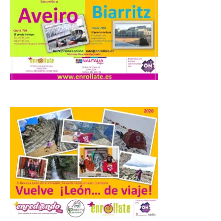
gran proyecto expositivo
que conecta la obra de
Eduardo Chillida con el
patrimonio industrial
10 Ago 2026
La Térmica Cultural
albergará hasta el 10 de
enero de 2027 la muestra
‘Eduardo Chillida. Pensar
con las manos’, formada
por 125 piezas de una de las figuras
esenciales del arte contemporáneo.
Hierro, vacío y memoria industrial
marcan esta exposición […]
Protección Civil activa la
fase de Preemergencia en
Situación Operativa 1 del
Plan Estatal General de