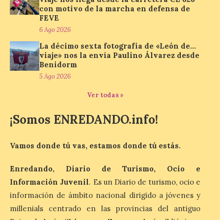
con motivo de la marcha en defensa de
FEVE
La cadena hotelera pública
6 Ago 2026
volverá a estar presente
en la zona de descanso
La décimo sexta fotografía de «León de…
junto al control de firmas
viaje» nos la envía Paulino Álvarez desde
y, como novedad, en el
Benidorm
Leaders Lounge, dos espacios exclusivos
para los ciclistas. El recorrido de La
5 Ago 2026
Vuelta discurrirá junto a 17 […]
Ver todas »
¡Somos ENREDANDO.info!
Última llamada: Eclipse
total del 12 de agosto.
Dónde alojarse y a qué
Vamos donde tú vas, estamos donde tú estás.
precio
Enredando, Diario de Turismo, Ocio e
7 Ago 2026
Información Juvenil
. Es un Diario de turismo, ocio e
información de ámbito nacional dirigido a jóvenes y
León es la provincia más
económica (116€/noche),
millenials centrado en las provincias del antiguo
pero también una de las