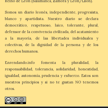
Reino de León (Salamanca, Zamora y León/Llión).
más agotadas: solo un 4%
de alojamientos libres.
Zamora, Palencia y Álava son las
Somos un diario leonés, independiente, progresista,
provincias con menos margen: apenas un
blanco y apartidista. Nuestro diario se declara
1% de los alojamientos siguen libres para
esas […]
democrático, respetuoso, laico, tolerante, plural,
defensor de la convivencia civilizada, del acatamiento
a la mayoría, de las libertades individuales y
El eclipse genera un boom
colectivas, de la dignidad de la persona y de los
de reservas hoteleras y
precios desorbitados,
derechos humanos.
según SiteMinder
Enrendando.info fomenta la pluralidad, la
7 Ago 2026
responsabilidad, tolerancia, solidaridad, honestidad,
igualdad, autonomía, prudencia y esfuerzo. Estos son
Asturias lidera el impacto
nuestros principios y si no te gustan NO tenemos
del fenómeno, con el
mayor aumento en
otros.
reservas, precios y
antelación de compra. El
auge de la demanda redefine la
planificación: reservas más anticipadas y