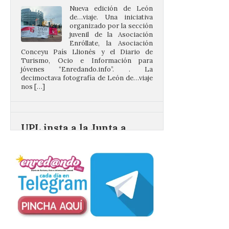
juvenil de la Asociación
Enróllate, la Asociación
Conceyu País Llionés y el Diario de
Turismo, Ocio e Información para
jóvenes “Enredando.info”. . La
decimoctava fotografía de León de…viaje
nos […]
UPL insta a la Junta a
actuar para salvar el
castillo del Asmesnal, un
BIC en estado de ruina
7 Ago 2026
Un Bien de Interés
Cultural abandonado
desde 1949. Los
procuradores leonesistas
plantean que la Junta
contacte cuanto antes con los