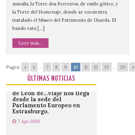
Tendrá lugar el 9 de
muralla, la Torre dos Ferreiros, de estilo gótico, y
agosto en los aledaños del
la Torre del Homenaje, donde se encuentra
monasterio cisterciense
de Santa María la Real de
instalado el Museo del Patrimonio de Guarda. El
Gradefes. Una cita
imprescindible para disfrutar de los
bando esta […]
mejores dulces conventuales, tradición,
cultura y un ambiente único. El
Ayuntamiento de Gradefes, intentando
Leer más...
[…]
Pages:
«
1
...
7
8
9
10
11
12
13
...
20
»
La decimoctava fotografía
de León de…viaje nos llega
ÚLTIMAS NOTICIAS
desde la sede del
Parlamento Europeo en
Estrasburgo.
7 Ago 2026
Nueva edición de León
de…viaje. Una iniciativa
organizado por la sección