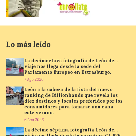
lanza un visor web para
localizar y disfrutar del
eclipse solar del 12 de
agosto con seguridad
7 Ago 2026
Lo más leído
Se trata de un visor web
que permite conocer la
posición exacta del Sol y
La decimoctava fotografía de León de…
así localizar el lugar ideal
viaje nos llega desde la sede del
para observar el eclipse
Parlamento Europeo en Estrasburgo.
solar del 12 de agosto de 2026 sin
7 Ago 2026
obstáculos. El visor es una herramienta a
la […]
León a la cabeza de la lista del nuevo
ranking de Billionhands que revela los
diez destinos y locales preferidos por los
consumidores para tomarse una caña
Paradores renueva su
este verano.
compromiso con La Vuelta
6 Ago 2026
como patrocinador oficial
La décimo séptima fotografía León de…
7 Ago 2026
viaje nos llega desde la carretera CL 626