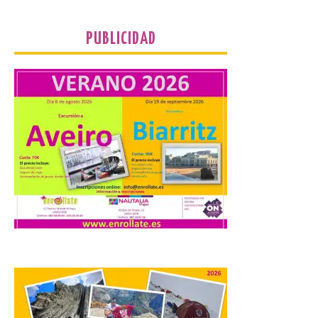
propietarios para exigirles medidas
inmediatas que frenen el deterioro y el
riesgo de colapso. Los procuradores de
PUBLICIDAD
Unión del Pueblo […]
La Universidad de León
distribuye folletos con la
programación del evento
del eclipse solar que
organiza con la ESA y el
Ayuntamiento
7 Ago 2026
Los materiales ya pueden
recogerse gratuitamente
en la Oficina de
Información Turística de
León e incluyen, además
del programa del evento, una guía
práctica con recomendaciones