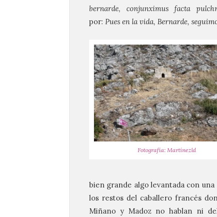
bernarde,
conjunximus
facta
pulch
por:
Pues
en
la
vida, Bernarde,
seguimo
Fotografía: Martínezld
bien grande algo levantada con una 
los restos del caballero francés do
Miñano y Madoz no hablan ni del