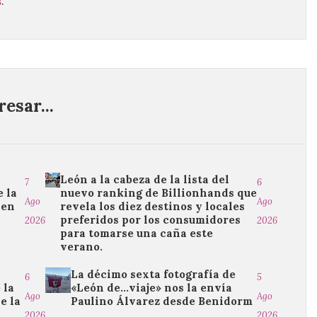
s
.
esar...
León a la cabeza de la lista del
7
6
 la
nuevo ranking de Billionhands que
Ago
Ago
 en
revela los diez destinos y locales
preferidos por los consumidores
2026
2026
para tomarse una caña este
verano.
La décimo sexta fotografía de
6
5
 la
«León de…viaje» nos la envía
Ago
Ago
e la
Paulino Álvarez desde Benidorm
2026
2026