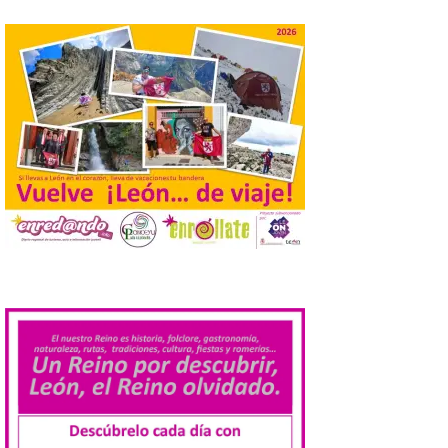
Laciana comienza su
programación para
disfrutar el eclipse total
del 12 de agosto
7 Ago 2026
Durante los días 1 y 2 de
agosto, tanto el público
infantil como el adulto
pudo disfrutar de un
planetario que se instaló
.
en el polideportivo municipal, con pases
de mañana dedicados preferentemente al
público infantil y, el resto del […]
Más de 200.000 jóvenes
nacidos en 2008 ya han
solicitado el Bono Cultural
Joven 2026 en su primer
mes de vigencia