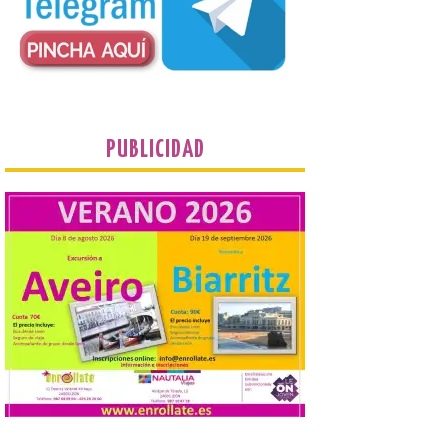
contacte cuanto antes con los
propietarios para exigirles medidas
inmediatas que frenen el deterioro y el
riesgo de colapso. Los procuradores de
Unión del Pueblo […]
La Universidad de León
distribuye folletos con la
PUBLICIDAD
programación del evento
del eclipse solar que
organiza con la ESA y el
Ayuntamiento
7 Ago 2026
Los materiales ya pueden
recogerse gratuitamente
en la Oficina de
Información Turística de
León e incluyen, además
del programa del evento, una guía
práctica con recomendaciones
elaboradas por especialistas para
observar el eclipse con seguridad León, 7
de agosto de 2026. La programación […]